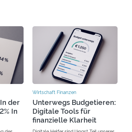
Wirtschaft Finanzen
In der
Unterwegs Budgetieren:
72% In
Digitale Tools für
finanzielle Klarheit
ng des
Digitale Helfer sind längst Teil unseres