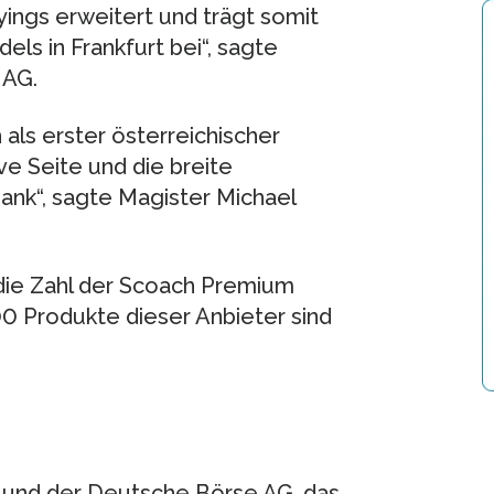
ings erweitert und trägt somit
els in Frankfurt bei“, sagte
 AG.
 als erster österreichischer
ve Seite und die breite
nk“, sagte Magister Michael
 die Zahl der Scoach Premium
0 Produkte dieser Anbieter sind
p und der Deutsche Börse AG, das