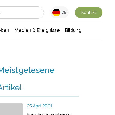
 Leben
Medien & Ereignisse
Interdisziplinäre Forschung
Veranstaltungsnachrichten
n Chemie
Gesellschaftswissenschaften
Kontakt
DE
eben
Medien & Ereignisse
Bildung
Meistgelesene
Artikel
25 April 2001
Forschungsergebnisse