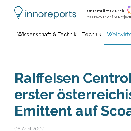
Wissenschaft & Technik
Informationstechnologie
Energie & Elektrotechnik
Unterstützt durch
das revolutionäre Proje
Wissenschaft & Technik
Technik
Weltwirts
Raiffeisen Centro
erster österreich
Emittent auf Sco
06 April 2009