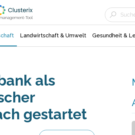
Landwirtschaft & Umwelt
Gesundheit &
Agrar- Forstwissenschaften
Unternehmensmeldungen
Biowissenschafte
Ökologie Umwelt- Naturschutz
ktmanagement-Tool
chaft
Landwirtschaft & Umwelt
Gesundheit & L
bank als
ischer
ach gestartet