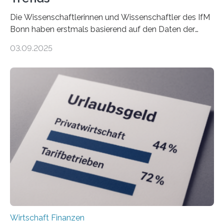
Die Wissenschaftlerinnen und Wissenschaftler des IfM
Bonn haben erstmals basierend auf den Daten der
Finanzamtsbezirke ein Ranking der Städte und
03.09.2025
Landkreise mit den meisten Gründungen von
Freiberuflerinnen und Freiberufler erstellt. Spitzenreiter
ist demnach Berlin. Betrachtet man nur die Gründungen
der Freiberuflerinnen, so liegt Leipzig an der Spitze. In
Berlin starteten in 2024 die meisten Personen in eine
eigene freiberufliche Existenz, dahinter folgten die
Städte Hamburg, München und Köln. Betrachtet man
hingegen die Existenzgründungsintensität – die Anzahl
der freiberuflichen Gründungen je…
Wirtschaft Finanzen