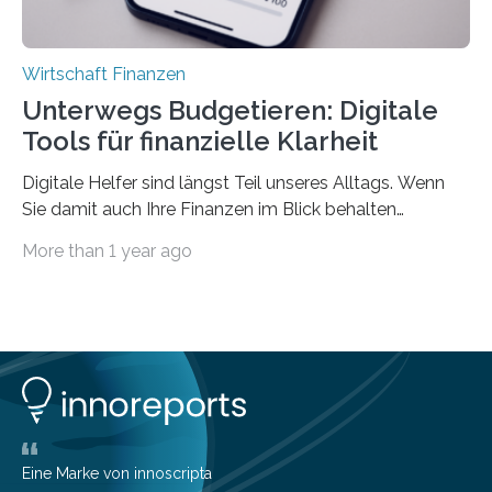
Wirtschaft Finanzen
Unterwegs Budgetieren: Digitale
Tools für finanzielle Klarheit
Digitale Helfer sind längst Teil unseres Alltags. Wenn
Sie damit auch Ihre Finanzen im Blick behalten
möchten, gibt es eine Vielzahl an smarten Lösungen,
More than 1 year ago
die genau das ermöglichen: Sie helfen Ihnen, Ausgaben
zu kontrollieren, Sparziele zu erreichen oder besser zu
planen. Der folgende Überblick richtet sich daher
insbesondere an jene, die sich für digitale Finanz-
Lösungen interessieren. 1. Multibanking-Tools: Alle
Konten auf einen Blick Viele Banken bieten bereits in
ihrem Online-Banking eine Multibanking-Funktion an,
mit der sich Konten bei anderen Banken…
Eine Marke von innoscripta