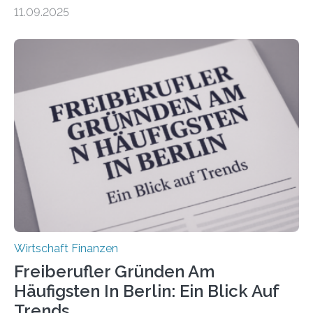
zeigt die aktuelle BVK-Strukturanalyse 2025, die Prof.
11.09.2025
Dr. Matthias Beenken und Prof. Dr. Lukas Linnenbrink
von der Fachhochschule Dortmund im Auftrag des
Bundesverbands Deutscher Versicherungskaufleute e.V.
durchgeführt haben. Die Studie basiert auf den
Antworten von 1.440 selbstständigen
Versicherungsvertreter*innen und -makler*innen. Ein
Ergebnis: Deutlich mehr als die Hälfte der Befragten ist
über 50 Jahre alt und wird in den nächsten Jahren eine
Nachfolgeregelung benötigen. Aber nur ein Drittel hat
bereits Regelungen…
Wirtschaft Finanzen
Freiberufler Gründen Am
Häufigsten In Berlin: Ein Blick Auf
Trends