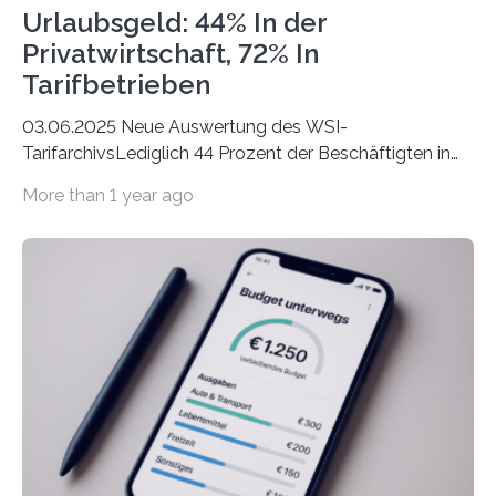
Urlaubsgeld: 44% In der
Privatwirtschaft, 72% In
Tarifbetrieben
03.06.2025 Neue Auswertung des WSI-
TarifarchivsLediglich 44 Prozent der Beschäftigten in
der Privatwirtschaft erhalten Urlaubsgeld – in
More than 1 year ago
tarifgebundenen Betrieben ist der Anteil mit 72 Prozent
deutlich höherIn den letzten Jahren sind Reisen und
Unterkünfte fast überall deutlich teurer geworden. Für
viele Beschäftigte ist deshalb das zumeist im Juni oder
Juli ausgezahlte Urlaubsgeld ein wichtiger Faktor, um
sich den wohlverdienten Jahresurlaub leisten zu
können. Allerdings erhält mit 44 Prozent noch nicht
einmal die Hälfte aller Beschäftigten in der
Privatwirtschaft Urlaubsgeld. Zu diesem…