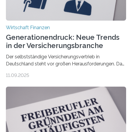
Wirtschaft Finanzen
Generationendruck: Neue Trends
in der Versicherungsbranche
Der selbstständige Versicherungsvertrieb in
Deutschland steht vor großen Herausforderungen. Das
zeigt die aktuelle BVK-Strukturanalyse 2025, die Prof.
11.09.2025
Dr. Matthias Beenken und Prof. Dr. Lukas Linnenbrink
von der Fachhochschule Dortmund im Auftrag des
Bundesverbands Deutscher Versicherungskaufleute e.V.
durchgeführt haben. Die Studie basiert auf den
Antworten von 1.440 selbstständigen
Versicherungsvertreter*innen und -makler*innen. Ein
Ergebnis: Deutlich mehr als die Hälfte der Befragten ist
über 50 Jahre alt und wird in den nächsten Jahren eine