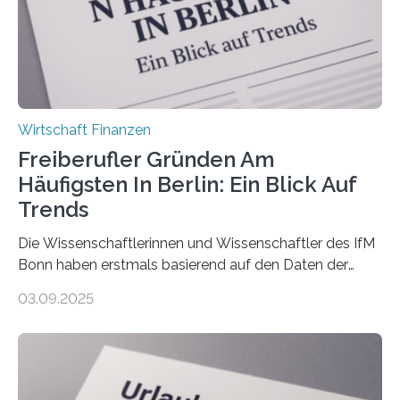
Nachfolgeregelung benötigen. Aber nur ein Drittel hat
bereits Regelungen…
Wirtschaft Finanzen
Freiberufler Gründen Am
Häufigsten In Berlin: Ein Blick Auf
Trends
Die Wissenschaftlerinnen und Wissenschaftler des IfM
Bonn haben erstmals basierend auf den Daten der
Finanzamtsbezirke ein Ranking der Städte und
03.09.2025
Landkreise mit den meisten Gründungen von
Freiberuflerinnen und Freiberufler erstellt. Spitzenreiter
ist demnach Berlin. Betrachtet man nur die Gründungen
der Freiberuflerinnen, so liegt Leipzig an der Spitze. In
Berlin starteten in 2024 die meisten Personen in eine