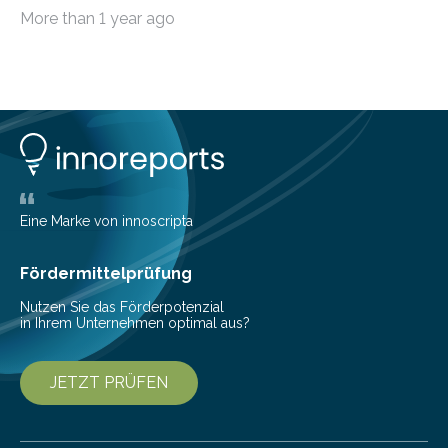
möchten, gibt es eine Vielzahl an smarten Lösungen,
More than 1 year ago
die genau das ermöglichen: Sie helfen Ihnen, Ausgaben
zu kontrollieren, Sparziele zu erreichen oder besser zu
planen. Der folgende Überblick richtet sich daher
insbesondere an jene, die sich für digitale Finanz-
Lösungen interessieren. 1. Multibanking-Tools: Alle
Konten auf einen Blick Viele Banken bieten bereits in
ihrem Online-Banking eine Multibanking-Funktion an,
mit der sich Konten bei anderen Banken…
Eine Marke von innoscripta
Fördermittelprüfung
Nutzen Sie das Förderpotenzial
in Ihrem Unternehmen optimal aus?
JETZT PRÜFEN