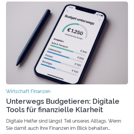
deutlich höherIn den letzten Jahren sind Reisen und
Unterkünfte fast überall deutlich teurer geworden. Für
viele Beschäftigte ist deshalb das zumeist im Juni oder
Juli ausgezahlte Urlaubsgeld ein wichtiger Faktor, um
sich den wohlverdienten Jahresurlaub leisten zu
können. Allerdings erhält mit 44 Prozent noch nicht
einmal die Hälfte aller Beschäftigten in der
Privatwirtschaft Urlaubsgeld. Zu diesem…
Wirtschaft Finanzen
Unterwegs Budgetieren: Digitale
Tools für finanzielle Klarheit
Digitale Helfer sind längst Teil unseres Alltags. Wenn
Sie damit auch Ihre Finanzen im Blick behalten