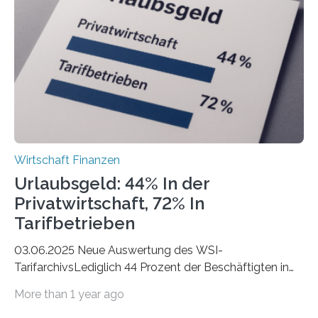
eigene freiberufliche Existenz, dahinter folgten die
Städte Hamburg, München und Köln. Betrachtet man
hingegen die Existenzgründungsintensität – die Anzahl
der freiberuflichen Gründungen je…
Wirtschaft Finanzen
Urlaubsgeld: 44% In der
Privatwirtschaft, 72% In
Tarifbetrieben
03.06.2025 Neue Auswertung des WSI-
TarifarchivsLediglich 44 Prozent der Beschäftigten in
der Privatwirtschaft erhalten Urlaubsgeld – in
More than 1 year ago
tarifgebundenen Betrieben ist der Anteil mit 72 Prozent