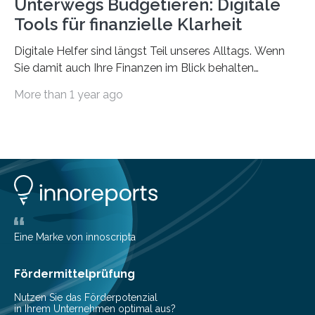
Unterwegs Budgetieren: Digitale
Tools für finanzielle Klarheit
Digitale Helfer sind längst Teil unseres Alltags. Wenn
Sie damit auch Ihre Finanzen im Blick behalten
möchten, gibt es eine Vielzahl an smarten Lösungen,
More than 1 year ago
die genau das ermöglichen: Sie helfen Ihnen, Ausgaben
zu kontrollieren, Sparziele zu erreichen oder besser zu
planen. Der folgende Überblick richtet sich daher
insbesondere an jene, die sich für digitale Finanz-
Lösungen interessieren. 1. Multibanking-Tools: Alle
Konten auf einen Blick Viele Banken bieten bereits in
ihrem Online-Banking eine Multibanking-Funktion an,
mit der sich Konten bei anderen Banken…
Eine Marke von innoscripta
Fördermittelprüfung
Nutzen Sie das Förderpotenzial
in Ihrem Unternehmen optimal aus?