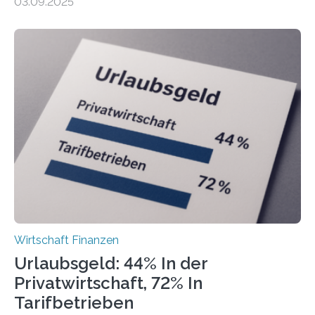
03.09.2025
Landkreise mit den meisten Gründungen von
Freiberuflerinnen und Freiberufler erstellt. Spitzenreiter
ist demnach Berlin. Betrachtet man nur die Gründungen
der Freiberuflerinnen, so liegt Leipzig an der Spitze. In
Berlin starteten in 2024 die meisten Personen in eine
eigene freiberufliche Existenz, dahinter folgten die
Städte Hamburg, München und Köln. Betrachtet man
hingegen die Existenzgründungsintensität – die Anzahl
der freiberuflichen Gründungen je…
Wirtschaft Finanzen
Urlaubsgeld: 44% In der
Privatwirtschaft, 72% In
Tarifbetrieben