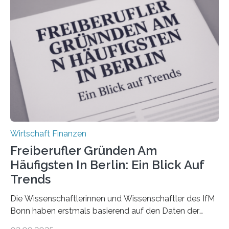
durchgeführt haben. Die Studie basiert auf den
Antworten von 1.440 selbstständigen
Versicherungsvertreter*innen und -makler*innen. Ein
Ergebnis: Deutlich mehr als die Hälfte der Befragten ist
über 50 Jahre alt und wird in den nächsten Jahren eine
Nachfolgeregelung benötigen. Aber nur ein Drittel hat
bereits Regelungen…
Wirtschaft Finanzen
Freiberufler Gründen Am
Häufigsten In Berlin: Ein Blick Auf
Trends
Die Wissenschaftlerinnen und Wissenschaftler des IfM
Bonn haben erstmals basierend auf den Daten der
Finanzamtsbezirke ein Ranking der Städte und