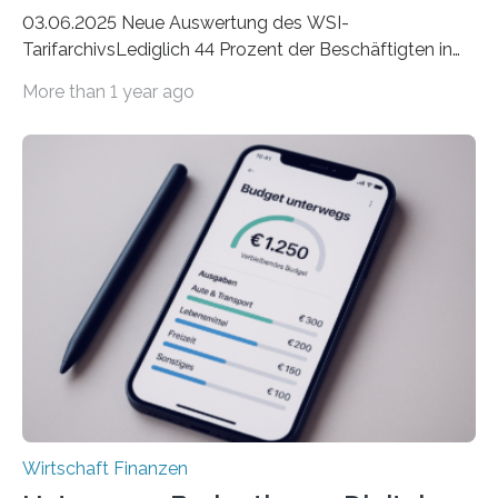
03.06.2025 Neue Auswertung des WSI-
TarifarchivsLediglich 44 Prozent der Beschäftigten in
der Privatwirtschaft erhalten Urlaubsgeld – in
More than 1 year ago
tarifgebundenen Betrieben ist der Anteil mit 72 Prozent
deutlich höherIn den letzten Jahren sind Reisen und
Unterkünfte fast überall deutlich teurer geworden. Für
viele Beschäftigte ist deshalb das zumeist im Juni oder
Juli ausgezahlte Urlaubsgeld ein wichtiger Faktor, um
sich den wohlverdienten Jahresurlaub leisten zu
können. Allerdings erhält mit 44 Prozent noch nicht
einmal die Hälfte aller Beschäftigten in der
Privatwirtschaft Urlaubsgeld. Zu diesem…
Wirtschaft Finanzen