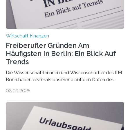
bereits Regelungen…
Wirtschaft Finanzen
Freiberufler Gründen Am
Häufigsten In Berlin: Ein Blick Auf
Trends
Die Wissenschaftlerinnen und Wissenschaftler des IfM
Bonn haben erstmals basierend auf den Daten der
Finanzamtsbezirke ein Ranking der Städte und
03.09.2025
Landkreise mit den meisten Gründungen von
Freiberuflerinnen und Freiberufler erstellt. Spitzenreiter
ist demnach Berlin. Betrachtet man nur die Gründungen
der Freiberuflerinnen, so liegt Leipzig an der Spitze. In
Berlin starteten in 2024 die meisten Personen in eine
eigene freiberufliche Existenz, dahinter folgten die