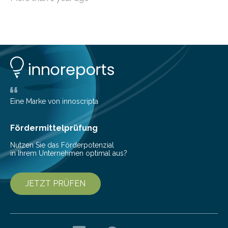
die genau das ermöglichen: Sie helfen Ihnen, Ausgaben
zu kontrollieren, Sparziele zu erreichen oder besser zu
planen. Der folgende Überblick richtet sich daher
insbesondere an jene, die sich für digitale Finanz-
Lösungen interessieren. 1. Multibanking-Tools: Alle
Konten auf einen Blick Viele Banken bieten bereits in
ihrem Online-Banking eine Multibanking-Funktion an,
mit der sich Konten bei anderen Banken…
Eine Marke von innoscripta
Fördermittelprüfung
Nutzen Sie das Förderpotenzial
in Ihrem Unternehmen optimal aus?
JETZT PRÜFEN