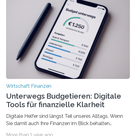
Unterkünfte fast überall deutlich teurer geworden. Für
viele Beschäftigte ist deshalb das zumeist im Juni oder
Juli ausgezahlte Urlaubsgeld ein wichtiger Faktor, um
sich den wohlverdienten Jahresurlaub leisten zu
können. Allerdings erhält mit 44 Prozent noch nicht
einmal die Hälfte aller Beschäftigten in der
Privatwirtschaft Urlaubsgeld. Zu diesem…
Wirtschaft Finanzen
Unterwegs Budgetieren: Digitale
Tools für finanzielle Klarheit
Digitale Helfer sind längst Teil unseres Alltags. Wenn
Sie damit auch Ihre Finanzen im Blick behalten
möchten, gibt es eine Vielzahl an smarten Lösungen,
More than 1 year ago