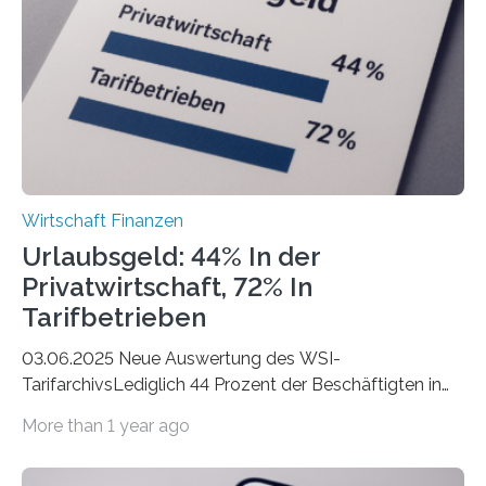
Städte Hamburg, München und Köln. Betrachtet man
hingegen die Existenzgründungsintensität – die Anzahl
der freiberuflichen Gründungen je…
Wirtschaft Finanzen
Urlaubsgeld: 44% In der
Privatwirtschaft, 72% In
Tarifbetrieben
03.06.2025 Neue Auswertung des WSI-
TarifarchivsLediglich 44 Prozent der Beschäftigten in
der Privatwirtschaft erhalten Urlaubsgeld – in
More than 1 year ago
tarifgebundenen Betrieben ist der Anteil mit 72 Prozent
deutlich höherIn den letzten Jahren sind Reisen und