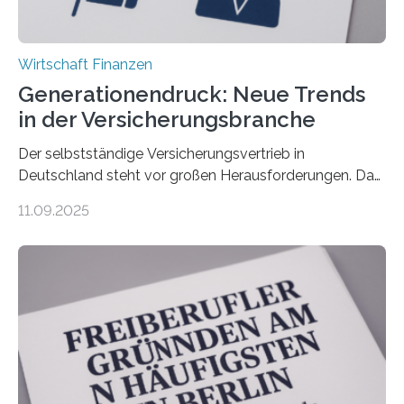
Wirtschaft Finanzen
Generationendruck: Neue Trends
in der Versicherungsbranche
Der selbstständige Versicherungsvertrieb in
Deutschland steht vor großen Herausforderungen. Das
zeigt die aktuelle BVK-Strukturanalyse 2025, die Prof.
11.09.2025
Dr. Matthias Beenken und Prof. Dr. Lukas Linnenbrink
von der Fachhochschule Dortmund im Auftrag des
Bundesverbands Deutscher Versicherungskaufleute e.V.
durchgeführt haben. Die Studie basiert auf den
Antworten von 1.440 selbstständigen
Versicherungsvertreter*innen und -makler*innen. Ein
Ergebnis: Deutlich mehr als die Hälfte der Befragten ist
über 50 Jahre alt und wird in den nächsten Jahren eine
Nachfolgeregelung benötigen. Aber nur ein Drittel hat