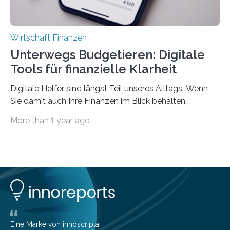
Wirtschaft Finanzen
Unterwegs Budgetieren: Digitale
Tools für finanzielle Klarheit
Digitale Helfer sind längst Teil unseres Alltags. Wenn
Sie damit auch Ihre Finanzen im Blick behalten
möchten, gibt es eine Vielzahl an smarten Lösungen,
More than 1 year ago
die genau das ermöglichen: Sie helfen Ihnen, Ausgaben
zu kontrollieren, Sparziele zu erreichen oder besser zu
planen. Der folgende Überblick richtet sich daher
insbesondere an jene, die sich für digitale Finanz-
Lösungen interessieren. 1. Multibanking-Tools: Alle
Konten auf einen Blick Viele Banken bieten bereits in
ihrem Online-Banking eine Multibanking-Funktion an,
mit der sich Konten bei anderen Banken…
Eine Marke von innoscripta