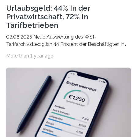
Urlaubsgeld: 44% In der
Privatwirtschaft, 72% In
Tarifbetrieben
03.06.2025 Neue Auswertung des WSI-
TarifarchivsLediglich 44 Prozent der Beschäftigten in
der Privatwirtschaft erhalten Urlaubsgeld – in
More than 1 year ago
tarifgebundenen Betrieben ist der Anteil mit 72 Prozent
deutlich höherIn den letzten Jahren sind Reisen und
Unterkünfte fast überall deutlich teurer geworden. Für
viele Beschäftigte ist deshalb das zumeist im Juni oder
Juli ausgezahlte Urlaubsgeld ein wichtiger Faktor, um
sich den wohlverdienten Jahresurlaub leisten zu
können. Allerdings erhält mit 44 Prozent noch nicht
einmal die Hälfte aller Beschäftigten in der
Privatwirtschaft Urlaubsgeld. Zu diesem…