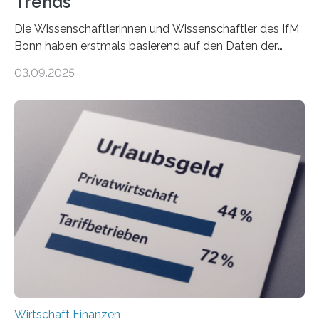
Trends
Die Wissenschaftlerinnen und Wissenschaftler des IfM
Bonn haben erstmals basierend auf den Daten der
Finanzamtsbezirke ein Ranking der Städte und
03.09.2025
Landkreise mit den meisten Gründungen von
Freiberuflerinnen und Freiberufler erstellt. Spitzenreiter
ist demnach Berlin. Betrachtet man nur die Gründungen
der Freiberuflerinnen, so liegt Leipzig an der Spitze. In
Berlin starteten in 2024 die meisten Personen in eine
eigene freiberufliche Existenz, dahinter folgten die
Städte Hamburg, München und Köln. Betrachtet man
hingegen die Existenzgründungsintensität – die Anzahl
der freiberuflichen Gründungen je…
Wirtschaft Finanzen