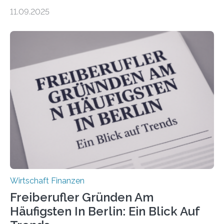
zeigt die aktuelle BVK-Strukturanalyse 2025, die Prof.
11.09.2025
Dr. Matthias Beenken und Prof. Dr. Lukas Linnenbrink
von der Fachhochschule Dortmund im Auftrag des
Bundesverbands Deutscher Versicherungskaufleute e.V.
durchgeführt haben. Die Studie basiert auf den
Antworten von 1.440 selbstständigen
Versicherungsvertreter*innen und -makler*innen. Ein
Ergebnis: Deutlich mehr als die Hälfte der Befragten ist
über 50 Jahre alt und wird in den nächsten Jahren eine
Nachfolgeregelung benötigen. Aber nur ein Drittel hat
bereits Regelungen…
Wirtschaft Finanzen
Freiberufler Gründen Am
Häufigsten In Berlin: Ein Blick Auf