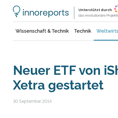
Wissenschaft & Technik
Informationstechnologie
Energie & Elektrotechnik
Unterstützt durch
das revolutionäre Proje
Wissenschaft & Technik
Technik
Weltwirts
Neuer ETF von iS
Xetra gestartet
30 September 2014