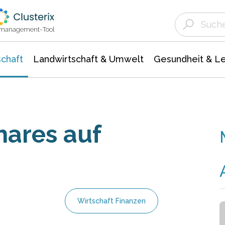
Landwirtschaft & Umwelt
Gesundheit &
Agrar- Forstwissenschaften
Unternehmensmeldungen
Biowissenschafte
Ökologie Umwelt- Naturschutz
ktmanagement-Tool
chaft
Landwirtschaft & Umwelt
Gesundheit & L
hares auf
Wirtschaft Finanzen