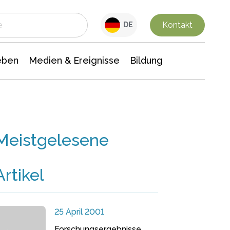
 Leben
Medien & Ereignisse
Interdisziplinäre Forschung
Veranstaltungsnachrichten
n Chemie
Gesellschaftswissenschaften
Kontakt
DE
eben
Medien & Ereignisse
Bildung
Meistgelesene
Artikel
25 April 2001
Forschungsergebnisse