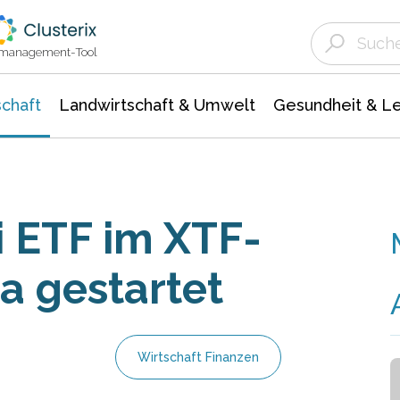
Landwirtschaft & Umwelt
Gesundheit &
Agrar- Forstwissenschaften
Unternehmensmeldungen
Biowissenschafte
Ökologie Umwelt- Naturschutz
ktmanagement-Tool
chaft
Landwirtschaft & Umwelt
Gesundheit & L
 ETF im XTF-
a gestartet
Wirtschaft Finanzen