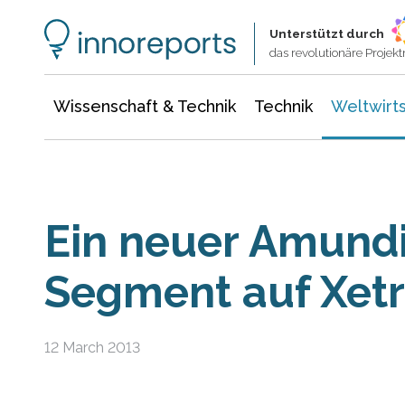
Wissenschaft & Technik
Informationstechnologie
Energie & Elektrotechnik
Unterstützt durch
das revolutionäre Proje
Wissenschaft & Technik
Technik
Weltwirts
Ein neuer Amundi
Segment auf Xetr
12 March 2013