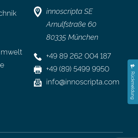
en.
einen Blick Viele Banken bieten bereits
zent noch
in ihrem Online-Banking eine
innoscripta SE
chnik
Multibanking-Funktion an, mit der sich
irtschaft
Konten bei anderen Banken…
Arnulfstraße 60
80335 München
Umwelt
+49 89 262 004 187
se
+49 (89) 5499 9950
Rückmeldung
info@innoscripta.com