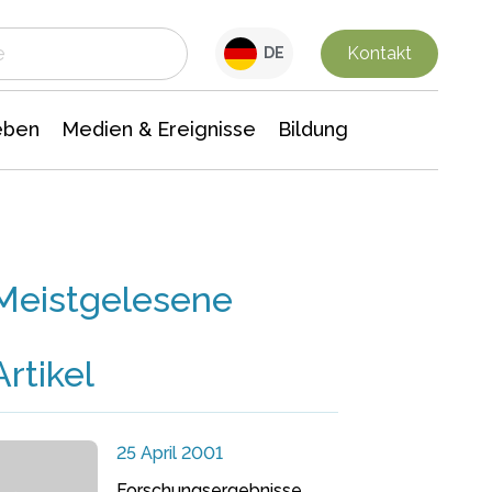
 Leben
Medien & Ereignisse
Interdisziplinäre Forschung
Veranstaltungsnachrichten
n Chemie
Gesellschaftswissenschaften
Kontakt
DE
eben
Medien & Ereignisse
Bildung
Meistgelesene
Artikel
25 April 2001
Forschungsergebnisse