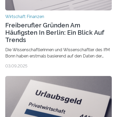
Wirtschaft Finanzen
Freiberufler Gründen Am
Häufigsten In Berlin: Ein Blick Auf
Trends
Die Wissenschaftlerinnen und Wissenschaftler des IfM
Bonn haben erstmals basierend auf den Daten der
Finanzamtsbezirke ein Ranking der Städte und
03.09.2025
Landkreise mit den meisten Gründungen von
Freiberuflerinnen und Freiberufler erstellt. Spitzenreiter
ist demnach Berlin. Betrachtet man nur die Gründungen
der Freiberuflerinnen, so liegt Leipzig an der Spitze. In
Berlin starteten in 2024 die meisten Personen in eine
eigene freiberufliche Existenz, dahinter folgten die
Städte Hamburg, München und Köln. Betrachtet man
hingegen die Existenzgründungsintensität – die Anzahl