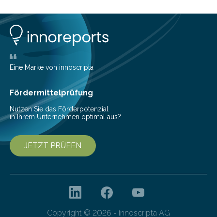
insbesondere an jene, die sich für digitale Finanz-
Lösungen interessieren. 1. Multibanking-Tools: Alle
Konten auf einen Blick Viele Banken bieten bereits in
ihrem Online-Banking eine Multibanking-Funktion an,
mit der sich Konten bei anderen Banken…
Eine Marke von innoscripta
Fördermittelprüfung
Nutzen Sie das Förderpotenzial
in Ihrem Unternehmen optimal aus?
JETZT PRÜFEN
Copyright © 2026 - innoscripta AG