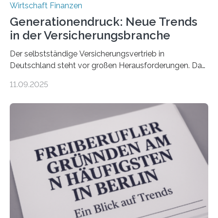
Wirtschaft Finanzen
Generationendruck: Neue Trends
in der Versicherungsbranche
Der selbstständige Versicherungsvertrieb in
Deutschland steht vor großen Herausforderungen. Das
zeigt die aktuelle BVK-Strukturanalyse 2025, die Prof.
11.09.2025
Dr. Matthias Beenken und Prof. Dr. Lukas Linnenbrink
von der Fachhochschule Dortmund im Auftrag des
Bundesverbands Deutscher Versicherungskaufleute e.V.
durchgeführt haben. Die Studie basiert auf den
Antworten von 1.440 selbstständigen
Versicherungsvertreter*innen und -makler*innen. Ein
Ergebnis: Deutlich mehr als die Hälfte der Befragten ist
über 50 Jahre alt und wird in den nächsten Jahren eine
Nachfolgeregelung benötigen. Aber nur ein Drittel hat
bereits Regelungen…