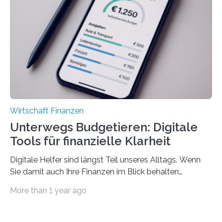
sich den wohlverdienten Jahresurlaub leisten zu
können. Allerdings erhält mit 44 Prozent noch nicht
einmal die Hälfte aller Beschäftigten in der
Privatwirtschaft Urlaubsgeld. Zu diesem…
Wirtschaft Finanzen
Unterwegs Budgetieren: Digitale
Tools für finanzielle Klarheit
Digitale Helfer sind längst Teil unseres Alltags. Wenn
Sie damit auch Ihre Finanzen im Blick behalten
möchten, gibt es eine Vielzahl an smarten Lösungen,
More than 1 year ago
die genau das ermöglichen: Sie helfen Ihnen, Ausgaben
zu kontrollieren, Sparziele zu erreichen oder besser zu
planen. Der folgende Überblick richtet sich daher