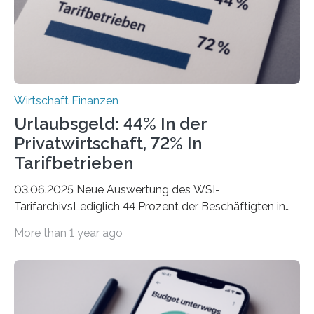
der freiberuflichen Gründungen je…
Wirtschaft Finanzen
Urlaubsgeld: 44% In der
Privatwirtschaft, 72% In
Tarifbetrieben
03.06.2025 Neue Auswertung des WSI-
TarifarchivsLediglich 44 Prozent der Beschäftigten in
der Privatwirtschaft erhalten Urlaubsgeld – in
More than 1 year ago
tarifgebundenen Betrieben ist der Anteil mit 72 Prozent
deutlich höherIn den letzten Jahren sind Reisen und
Unterkünfte fast überall deutlich teurer geworden. Für
viele Beschäftigte ist deshalb das zumeist im Juni oder
Juli ausgezahlte Urlaubsgeld ein wichtiger Faktor, um