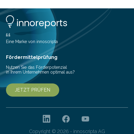
insbesondere an jene, die sich für digitale Finanz-
Lösungen interessieren. 1. Multibanking-Tools: Alle
Konten auf einen Blick Viele Banken bieten bereits in
ihrem Online-Banking eine Multibanking-Funktion an,
mit der sich Konten bei anderen Banken…
Eine Marke von innoscripta
Fördermittelprüfung
Nutzen Sie das Förderpotenzial
in Ihrem Unternehmen optimal aus?
JETZT PRÜFEN
Copyright © 2026 - innoscripta AG