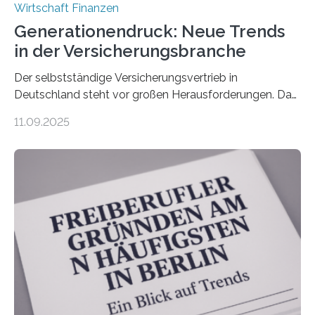
Wirtschaft Finanzen
Generationendruck: Neue Trends
in der Versicherungsbranche
Der selbstständige Versicherungsvertrieb in
Deutschland steht vor großen Herausforderungen. Das
zeigt die aktuelle BVK-Strukturanalyse 2025, die Prof.
11.09.2025
Dr. Matthias Beenken und Prof. Dr. Lukas Linnenbrink
von der Fachhochschule Dortmund im Auftrag des
Bundesverbands Deutscher Versicherungskaufleute e.V.
durchgeführt haben. Die Studie basiert auf den
Antworten von 1.440 selbstständigen
Versicherungsvertreter*innen und -makler*innen. Ein
Ergebnis: Deutlich mehr als die Hälfte der Befragten ist
über 50 Jahre alt und wird in den nächsten Jahren eine
Nachfolgeregelung benötigen. Aber nur ein Drittel hat
bereits Regelungen…