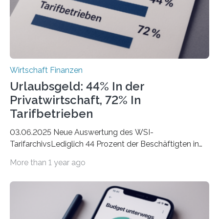
der freiberuflichen Gründungen je…
Wirtschaft Finanzen
Urlaubsgeld: 44% In der
Privatwirtschaft, 72% In
Tarifbetrieben
03.06.2025 Neue Auswertung des WSI-
TarifarchivsLediglich 44 Prozent der Beschäftigten in
der Privatwirtschaft erhalten Urlaubsgeld – in
More than 1 year ago
tarifgebundenen Betrieben ist der Anteil mit 72 Prozent
deutlich höherIn den letzten Jahren sind Reisen und
Unterkünfte fast überall deutlich teurer geworden. Für
viele Beschäftigte ist deshalb das zumeist im Juni oder
Juli ausgezahlte Urlaubsgeld ein wichtiger Faktor, um