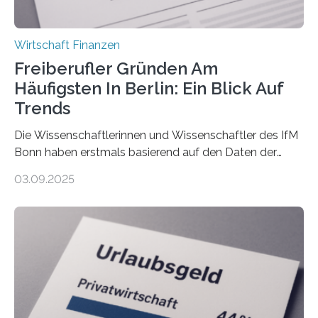
Wirtschaft Finanzen
Freiberufler Gründen Am
Häufigsten In Berlin: Ein Blick Auf
Trends
Die Wissenschaftlerinnen und Wissenschaftler des IfM
Bonn haben erstmals basierend auf den Daten der
Finanzamtsbezirke ein Ranking der Städte und
03.09.2025
Landkreise mit den meisten Gründungen von
Freiberuflerinnen und Freiberufler erstellt. Spitzenreiter
ist demnach Berlin. Betrachtet man nur die Gründungen
der Freiberuflerinnen, so liegt Leipzig an der Spitze. In
Berlin starteten in 2024 die meisten Personen in eine
eigene freiberufliche Existenz, dahinter folgten die
Städte Hamburg, München und Köln. Betrachtet man
hingegen die Existenzgründungsintensität – die Anzahl