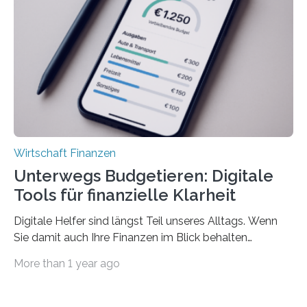
sich den wohlverdienten Jahresurlaub leisten zu
können. Allerdings erhält mit 44 Prozent noch nicht
einmal die Hälfte aller Beschäftigten in der
Privatwirtschaft Urlaubsgeld. Zu diesem…
Wirtschaft Finanzen
Unterwegs Budgetieren: Digitale
Tools für finanzielle Klarheit
Digitale Helfer sind längst Teil unseres Alltags. Wenn
Sie damit auch Ihre Finanzen im Blick behalten
möchten, gibt es eine Vielzahl an smarten Lösungen,
More than 1 year ago
die genau das ermöglichen: Sie helfen Ihnen, Ausgaben
zu kontrollieren, Sparziele zu erreichen oder besser zu
planen. Der folgende Überblick richtet sich daher