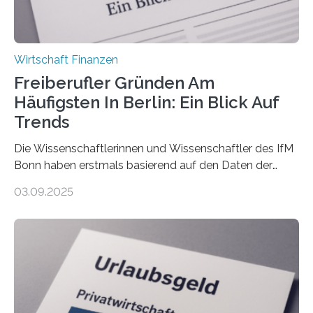
Wirtschaft Finanzen
Freiberufler Gründen Am
Häufigsten In Berlin: Ein Blick Auf
Trends
Die Wissenschaftlerinnen und Wissenschaftler des IfM
Bonn haben erstmals basierend auf den Daten der
Finanzamtsbezirke ein Ranking der Städte und
03.09.2025
Landkreise mit den meisten Gründungen von
Freiberuflerinnen und Freiberufler erstellt. Spitzenreiter
ist demnach Berlin. Betrachtet man nur die Gründungen
der Freiberuflerinnen, so liegt Leipzig an der Spitze. In
Berlin starteten in 2024 die meisten Personen in eine
eigene freiberufliche Existenz, dahinter folgten die
Städte Hamburg, München und Köln. Betrachtet man