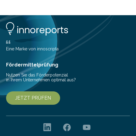
planen. Der folgende Überblick richtet sich daher
insbesondere an jene, die sich für digitale Finanz-
Lösungen interessieren. 1. Multibanking-Tools: Alle
Konten auf einen Blick Viele Banken bieten bereits in
ihrem Online-Banking eine Multibanking-Funktion an,
mit der sich Konten bei anderen Banken…
Eine Marke von innoscripta
Fördermittelprüfung
Nutzen Sie das Förderpotenzial
in Ihrem Unternehmen optimal aus?
JETZT PRÜFEN