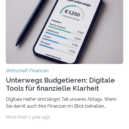
Juli ausgezahlte Urlaubsgeld ein wichtiger Faktor, um
sich den wohlverdienten Jahresurlaub leisten zu
können. Allerdings erhält mit 44 Prozent noch nicht
einmal die Hälfte aller Beschäftigten in der
Privatwirtschaft Urlaubsgeld. Zu diesem…
Wirtschaft Finanzen
Unterwegs Budgetieren: Digitale
Tools für finanzielle Klarheit
Digitale Helfer sind längst Teil unseres Alltags. Wenn
Sie damit auch Ihre Finanzen im Blick behalten
möchten, gibt es eine Vielzahl an smarten Lösungen,
More than 1 year ago
die genau das ermöglichen: Sie helfen Ihnen, Ausgaben
zu kontrollieren, Sparziele zu erreichen oder besser zu