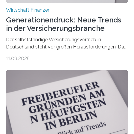
Wirtschaft Finanzen
Generationendruck: Neue Trends
in der Versicherungsbranche
Der selbstständige Versicherungsvertrieb in
Deutschland steht vor großen Herausforderungen. Das
zeigt die aktuelle BVK-Strukturanalyse 2025, die Prof.
11.09.2025
Dr. Matthias Beenken und Prof. Dr. Lukas Linnenbrink
von der Fachhochschule Dortmund im Auftrag des
Bundesverbands Deutscher Versicherungskaufleute e.V.
durchgeführt haben. Die Studie basiert auf den
Antworten von 1.440 selbstständigen
Versicherungsvertreter*innen und -makler*innen. Ein
Ergebnis: Deutlich mehr als die Hälfte der Befragten ist
über 50 Jahre alt und wird in den nächsten Jahren eine
Nachfolgeregelung benötigen. Aber nur ein Drittel hat
bereits Regelungen…