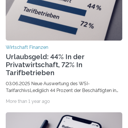
hingegen die Existenzgründungsintensität – die Anzahl
der freiberuflichen Gründungen je…
Wirtschaft Finanzen
Urlaubsgeld: 44% In der
Privatwirtschaft, 72% In
Tarifbetrieben
03.06.2025 Neue Auswertung des WSI-
TarifarchivsLediglich 44 Prozent der Beschäftigten in
der Privatwirtschaft erhalten Urlaubsgeld – in
More than 1 year ago
tarifgebundenen Betrieben ist der Anteil mit 72 Prozent
deutlich höherIn den letzten Jahren sind Reisen und
Unterkünfte fast überall deutlich teurer geworden. Für
viele Beschäftigte ist deshalb das zumeist im Juni oder