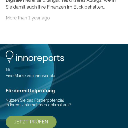
Digitale Helfer sind längst Teil unseres Alltags. Wenn
Sie damit auch Ihre Finanzen im Blick behalten
möchten, gibt es eine Vielzahl an smarten Lösungen,
More than 1 year ago
die genau das ermöglichen: Sie helfen Ihnen, Ausgaben
zu kontrollieren, Sparziele zu erreichen oder besser zu
planen. Der folgende Überblick richtet sich daher
insbesondere an jene, die sich für digitale Finanz-
Lösungen interessieren. 1. Multibanking-Tools: Alle
Konten auf einen Blick Viele Banken bieten bereits in
ihrem Online-Banking eine Multibanking-Funktion an,
mit der sich Konten bei anderen Banken…
Eine Marke von innoscripta
Fördermittelprüfung
Nutzen Sie das Förderpotenzial
in Ihrem Unternehmen optimal aus?
JETZT PRÜFEN