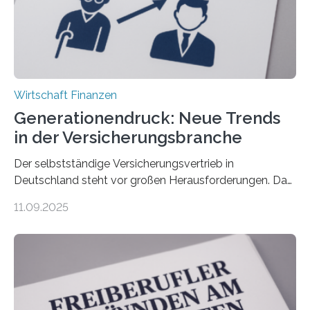
Wirtschaft Finanzen
Generationendruck: Neue Trends
in der Versicherungsbranche
Der selbstständige Versicherungsvertrieb in
Deutschland steht vor großen Herausforderungen. Das
zeigt die aktuelle BVK-Strukturanalyse 2025, die Prof.
11.09.2025
Dr. Matthias Beenken und Prof. Dr. Lukas Linnenbrink
von der Fachhochschule Dortmund im Auftrag des
Bundesverbands Deutscher Versicherungskaufleute e.V.
durchgeführt haben. Die Studie basiert auf den
Antworten von 1.440 selbstständigen
Versicherungsvertreter*innen und -makler*innen. Ein