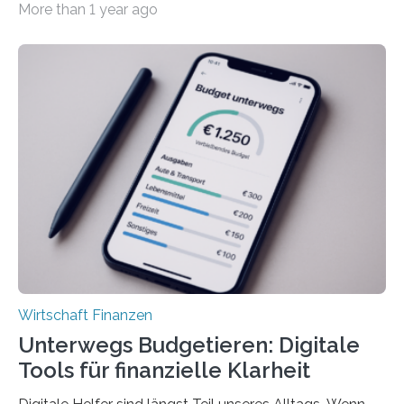
More than 1 year ago
tarifgebundenen Betrieben ist der Anteil mit 72 Prozent
deutlich höherIn den letzten Jahren sind Reisen und
Unterkünfte fast überall deutlich teurer geworden. Für
viele Beschäftigte ist deshalb das zumeist im Juni oder
Juli ausgezahlte Urlaubsgeld ein wichtiger Faktor, um
sich den wohlverdienten Jahresurlaub leisten zu
können. Allerdings erhält mit 44 Prozent noch nicht
einmal die Hälfte aller Beschäftigten in der
Privatwirtschaft Urlaubsgeld. Zu diesem…
Wirtschaft Finanzen
Unterwegs Budgetieren: Digitale
Tools für finanzielle Klarheit