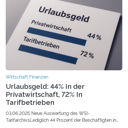
der Freiberuflerinnen, so liegt Leipzig an der Spitze. In
Berlin starteten in 2024 die meisten Personen in eine
eigene freiberufliche Existenz, dahinter folgten die
Städte Hamburg, München und Köln. Betrachtet man
hingegen die Existenzgründungsintensität – die Anzahl
der freiberuflichen Gründungen je…
Wirtschaft Finanzen
Urlaubsgeld: 44% In der
Privatwirtschaft, 72% In
Tarifbetrieben
03.06.2025 Neue Auswertung des WSI-
TarifarchivsLediglich 44 Prozent der Beschäftigten in
der Privatwirtschaft erhalten Urlaubsgeld – in