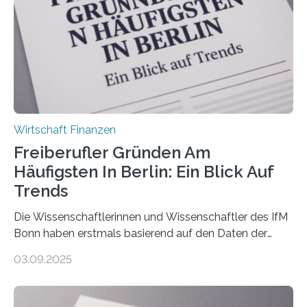
Ergebnis: Deutlich mehr als die Hälfte der Befragten ist
über 50 Jahre alt und wird in den nächsten Jahren eine
Nachfolgeregelung benötigen. Aber nur ein Drittel hat
bereits Regelungen…
Wirtschaft Finanzen
Freiberufler Gründen Am
Häufigsten In Berlin: Ein Blick Auf
Trends
Die Wissenschaftlerinnen und Wissenschaftler des IfM
Bonn haben erstmals basierend auf den Daten der
Finanzamtsbezirke ein Ranking der Städte und
03.09.2025
Landkreise mit den meisten Gründungen von
Freiberuflerinnen und Freiberufler erstellt. Spitzenreiter
ist demnach Berlin. Betrachtet man nur die Gründungen