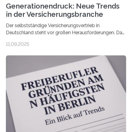
Generationendruck: Neue Trends
in der Versicherungsbranche
Der selbstständige Versicherungsvertrieb in
Deutschland steht vor großen Herausforderungen. Das
zeigt die aktuelle BVK-Strukturanalyse 2025, die Prof.
11.09.2025
Dr. Matthias Beenken und Prof. Dr. Lukas Linnenbrink
von der Fachhochschule Dortmund im Auftrag des
Bundesverbands Deutscher Versicherungskaufleute e.V.
durchgeführt haben. Die Studie basiert auf den
Antworten von 1.440 selbstständigen
Versicherungsvertreter*innen und -makler*innen. Ein
Ergebnis: Deutlich mehr als die Hälfte der Befragten ist
über 50 Jahre alt und wird in den nächsten Jahren eine
Nachfolgeregelung benötigen. Aber nur ein Drittel hat
bereits Regelungen…