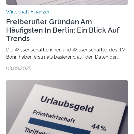
Wirtschaft Finanzen
Freiberufler Gründen Am
Häufigsten In Berlin: Ein Blick Auf
Trends
Die Wissenschaftlerinnen und Wissenschaftler des IfM
Bonn haben erstmals basierend auf den Daten der
Finanzamtsbezirke ein Ranking der Städte und
03.09.2025
Landkreise mit den meisten Gründungen von
Freiberuflerinnen und Freiberufler erstellt. Spitzenreiter
ist demnach Berlin. Betrachtet man nur die Gründungen
der Freiberuflerinnen, so liegt Leipzig an der Spitze. In
Berlin starteten in 2024 die meisten Personen in eine
eigene freiberufliche Existenz, dahinter folgten die
Städte Hamburg, München und Köln. Betrachtet man
hingegen die Existenzgründungsintensität – die Anzahl
der freiberuflichen Gründungen je…