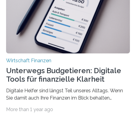
können. Allerdings erhält mit 44 Prozent noch nicht
einmal die Hälfte aller Beschäftigten in der
Privatwirtschaft Urlaubsgeld. Zu diesem…
Wirtschaft Finanzen
Unterwegs Budgetieren: Digitale
Tools für finanzielle Klarheit
Digitale Helfer sind längst Teil unseres Alltags. Wenn
Sie damit auch Ihre Finanzen im Blick behalten
möchten, gibt es eine Vielzahl an smarten Lösungen,
More than 1 year ago
die genau das ermöglichen: Sie helfen Ihnen, Ausgaben
zu kontrollieren, Sparziele zu erreichen oder besser zu
planen. Der folgende Überblick richtet sich daher
insbesondere an jene, die sich für digitale Finanz-