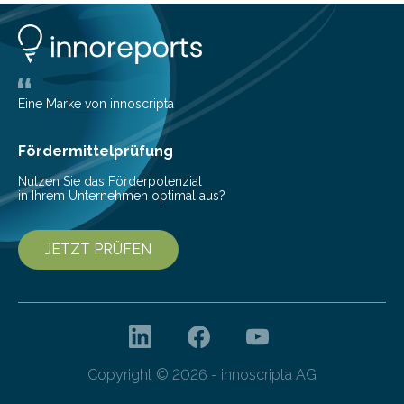
Lösungen interessieren. 1. Multibanking-Tools: Alle
Konten auf einen Blick Viele Banken bieten bereits in
ihrem Online-Banking eine Multibanking-Funktion an,
mit der sich Konten bei anderen Banken…
Eine Marke von innoscripta
Fördermittelprüfung
Nutzen Sie das Förderpotenzial
in Ihrem Unternehmen optimal aus?
JETZT PRÜFEN
Copyright © 2026 - innoscripta AG