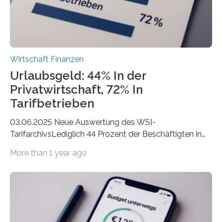
Wirtschaft Finanzen
Urlaubsgeld: 44% In der
Privatwirtschaft, 72% In
Tarifbetrieben
03.06.2025 Neue Auswertung des WSI-
TarifarchivsLediglich 44 Prozent der Beschäftigten in
der Privatwirtschaft erhalten Urlaubsgeld – in
More than 1 year ago
tarifgebundenen Betrieben ist der Anteil mit 72 Prozent
deutlich höherIn den letzten Jahren sind Reisen und
Unterkünfte fast überall deutlich teurer geworden. Für
viele Beschäftigte ist deshalb das zumeist im Juni oder
Juli ausgezahlte Urlaubsgeld ein wichtiger Faktor, um
sich den wohlverdienten Jahresurlaub leisten zu