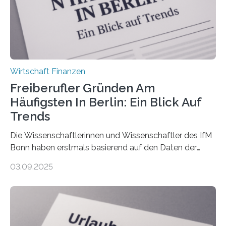
Nachfolgeregelung benötigen. Aber nur ein Drittel hat
bereits Regelungen…
Wirtschaft Finanzen
Freiberufler Gründen Am
Häufigsten In Berlin: Ein Blick Auf
Trends
Die Wissenschaftlerinnen und Wissenschaftler des IfM
Bonn haben erstmals basierend auf den Daten der
Finanzamtsbezirke ein Ranking der Städte und
03.09.2025
Landkreise mit den meisten Gründungen von
Freiberuflerinnen und Freiberufler erstellt. Spitzenreiter
ist demnach Berlin. Betrachtet man nur die Gründungen
der Freiberuflerinnen, so liegt Leipzig an der Spitze. In
Berlin starteten in 2024 die meisten Personen in eine