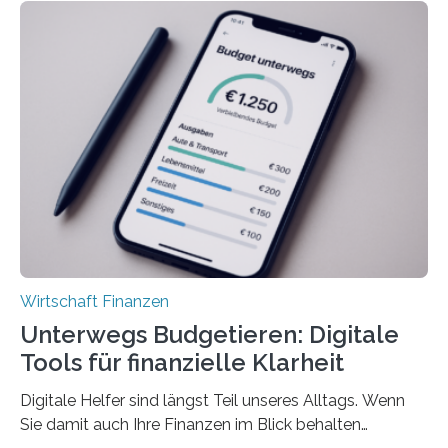
Unterkünfte fast überall deutlich teurer geworden. Für
viele Beschäftigte ist deshalb das zumeist im Juni oder
Juli ausgezahlte Urlaubsgeld ein wichtiger Faktor, um
sich den wohlverdienten Jahresurlaub leisten zu
können. Allerdings erhält mit 44 Prozent noch nicht
einmal die Hälfte aller Beschäftigten in der
Privatwirtschaft Urlaubsgeld. Zu diesem…
Wirtschaft Finanzen
Unterwegs Budgetieren: Digitale
Tools für finanzielle Klarheit
Digitale Helfer sind längst Teil unseres Alltags. Wenn
Sie damit auch Ihre Finanzen im Blick behalten