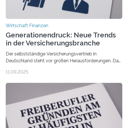
Wirtschaft Finanzen
Generationendruck: Neue Trends
in der Versicherungsbranche
Der selbstständige Versicherungsvertrieb in
Deutschland steht vor großen Herausforderungen. Das
zeigt die aktuelle BVK-Strukturanalyse 2025, die Prof.
11.09.2025
Dr. Matthias Beenken und Prof. Dr. Lukas Linnenbrink
von der Fachhochschule Dortmund im Auftrag des
Bundesverbands Deutscher Versicherungskaufleute e.V.
durchgeführt haben. Die Studie basiert auf den
Antworten von 1.440 selbstständigen
Versicherungsvertreter*innen und -makler*innen. Ein
Ergebnis: Deutlich mehr als die Hälfte der Befragten ist
über 50 Jahre alt und wird in den nächsten Jahren eine