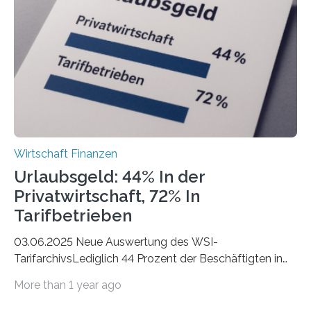
eigene freiberufliche Existenz, dahinter folgten die
Städte Hamburg, München und Köln. Betrachtet man
hingegen die Existenzgründungsintensität – die Anzahl
der freiberuflichen Gründungen je…
Wirtschaft Finanzen
Urlaubsgeld: 44% In der
Privatwirtschaft, 72% In
Tarifbetrieben
03.06.2025 Neue Auswertung des WSI-
TarifarchivsLediglich 44 Prozent der Beschäftigten in
der Privatwirtschaft erhalten Urlaubsgeld – in
More than 1 year ago
tarifgebundenen Betrieben ist der Anteil mit 72 Prozent
deutlich höherIn den letzten Jahren sind Reisen und