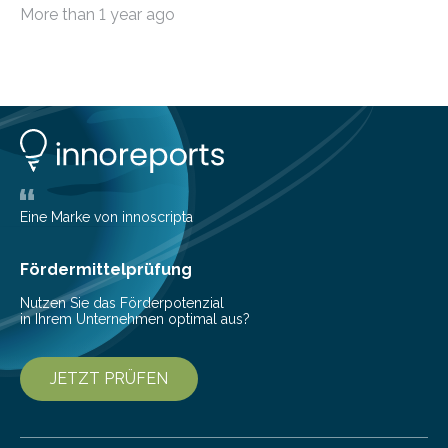
möchten, gibt es eine Vielzahl an smarten Lösungen,
More than 1 year ago
die genau das ermöglichen: Sie helfen Ihnen, Ausgaben
zu kontrollieren, Sparziele zu erreichen oder besser zu
planen. Der folgende Überblick richtet sich daher
insbesondere an jene, die sich für digitale Finanz-
Lösungen interessieren. 1. Multibanking-Tools: Alle
Konten auf einen Blick Viele Banken bieten bereits in
ihrem Online-Banking eine Multibanking-Funktion an,
mit der sich Konten bei anderen Banken…
Eine Marke von innoscripta
Fördermittelprüfung
Nutzen Sie das Förderpotenzial
in Ihrem Unternehmen optimal aus?
JETZT PRÜFEN