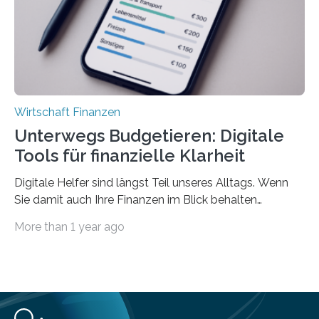
Privatwirtschaft Urlaubsgeld. Zu diesem…
Wirtschaft Finanzen
Unterwegs Budgetieren: Digitale
Tools für finanzielle Klarheit
Digitale Helfer sind längst Teil unseres Alltags. Wenn
Sie damit auch Ihre Finanzen im Blick behalten
möchten, gibt es eine Vielzahl an smarten Lösungen,
More than 1 year ago
die genau das ermöglichen: Sie helfen Ihnen, Ausgaben
zu kontrollieren, Sparziele zu erreichen oder besser zu
planen. Der folgende Überblick richtet sich daher
insbesondere an jene, die sich für digitale Finanz-
Lösungen interessieren. 1. Multibanking-Tools: Alle