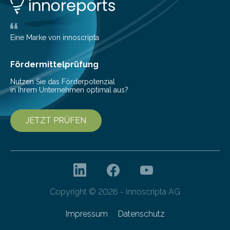
Konten auf einen Blick Viele Banken bieten bereits in
ihrem Online-Banking eine Multibanking-Funktion an,
mit der sich Konten bei anderen Banken…
Eine Marke von innoscripta
Fördermittelprüfung
Nutzen Sie das Förderpotenzial
in Ihrem Unternehmen optimal aus?
JETZT PRÜFEN
Copyright © 2026 - innoscripta AG
Impressum
Datenschutz