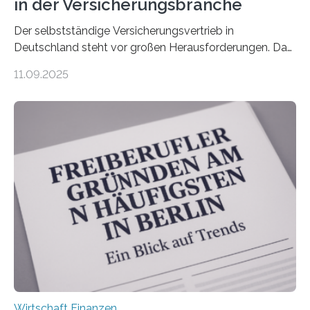
in der Versicherungsbranche
Der selbstständige Versicherungsvertrieb in
Deutschland steht vor großen Herausforderungen. Das
zeigt die aktuelle BVK-Strukturanalyse 2025, die Prof.
11.09.2025
Dr. Matthias Beenken und Prof. Dr. Lukas Linnenbrink
von der Fachhochschule Dortmund im Auftrag des
Bundesverbands Deutscher Versicherungskaufleute e.V.
durchgeführt haben. Die Studie basiert auf den
Antworten von 1.440 selbstständigen
Versicherungsvertreter*innen und -makler*innen. Ein
Ergebnis: Deutlich mehr als die Hälfte der Befragten ist
über 50 Jahre alt und wird in den nächsten Jahren eine
Nachfolgeregelung benötigen. Aber nur ein Drittel hat
bereits Regelungen…
Wirtschaft Finanzen