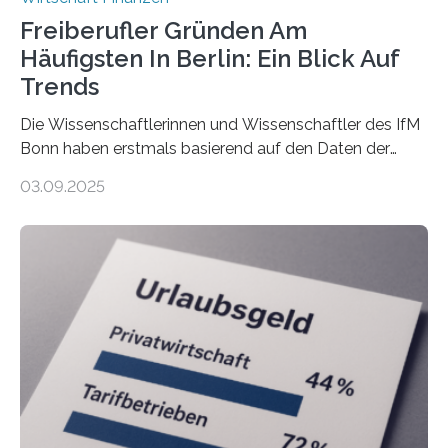
Freiberufler Gründen Am
Häufigsten In Berlin: Ein Blick Auf
Trends
Die Wissenschaftlerinnen und Wissenschaftler des IfM
Bonn haben erstmals basierend auf den Daten der
Finanzamtsbezirke ein Ranking der Städte und
03.09.2025
Landkreise mit den meisten Gründungen von
Freiberuflerinnen und Freiberufler erstellt. Spitzenreiter
ist demnach Berlin. Betrachtet man nur die Gründungen
der Freiberuflerinnen, so liegt Leipzig an der Spitze. In
Berlin starteten in 2024 die meisten Personen in eine
eigene freiberufliche Existenz, dahinter folgten die
Städte Hamburg, München und Köln. Betrachtet man
hingegen die Existenzgründungsintensität – die Anzahl
der freiberuflichen Gründungen je…