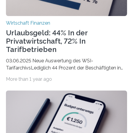
Wirtschaft Finanzen
Urlaubsgeld: 44% In der
Privatwirtschaft, 72% In
Tarifbetrieben
03.06.2025 Neue Auswertung des WSI-
TarifarchivsLediglich 44 Prozent der Beschäftigten in
der Privatwirtschaft erhalten Urlaubsgeld – in
More than 1 year ago
tarifgebundenen Betrieben ist der Anteil mit 72 Prozent
deutlich höherIn den letzten Jahren sind Reisen und
Unterkünfte fast überall deutlich teurer geworden. Für
viele Beschäftigte ist deshalb das zumeist im Juni oder
Juli ausgezahlte Urlaubsgeld ein wichtiger Faktor, um
sich den wohlverdienten Jahresurlaub leisten zu
können. Allerdings erhält mit 44 Prozent noch nicht
einmal die Hälfte aller Beschäftigten in der