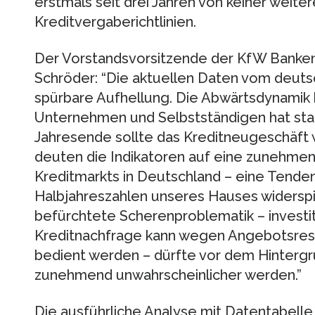
erstmals seit drei Jahren von keiner weite
Kreditvergaberichtlinien.
Der Vorstandsvorsitzende der KfW Bankeng
Schröder: “Die aktuellen Daten vom deuts
spürbare Aufhellung. Die Abwärtsdynamik
Unternehmen und Selbstständigen hat sta
Jahresende sollte das Kreditneugeschäft
deuten die Indikatoren auf eine zunehme
Kreditmarkts in Deutschland – eine Tendenz
Halbjahreszahlen unseres Hauses widerspi
befürchtete Scherenproblematik – investi
Kreditnachfrage kann wegen Angebotsres
bedient werden – dürfte vor dem Hintergr
zunehmend unwahrscheinlicher werden.”
Die ausführliche Analyse mit Datentabell