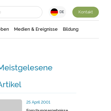
 Leben
Medien & Ereignisse
Interdisziplinäre Forschung
Veranstaltungsnachrichten
n Chemie
Gesellschaftswissenschaften
Kontakt
DE
eben
Medien & Ereignisse
Bildung
Meistgelesene
Artikel
25 April 2001
Forschungsergebnisse