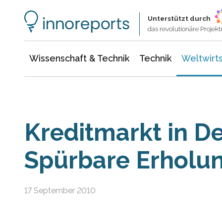
Wissenschaft & Technik
Informationstechnologie
Energie & Elektrotechnik
Unterstützt durch
das revolutionäre Proje
Wissenschaft & Technik
Technik
Weltwirts
Kreditmarkt in D
Spürbare Erholun
17 September 2010