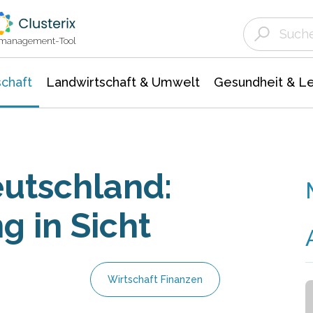
Landwirtschaft & Umwelt
Gesundheit &
Agrar- Forstwissenschaften
Unternehmensmeldungen
Biowissenschafte
Ökologie Umwelt- Naturschutz
ktmanagement-Tool
chaft
Landwirtschaft & Umwelt
Gesundheit & L
eutschland:
g in Sicht
Wirtschaft Finanzen