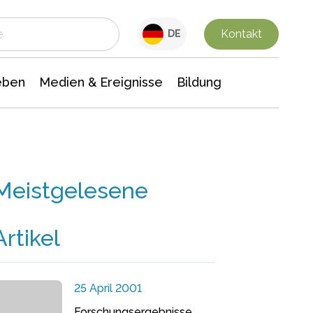
 Leben
Medien & Ereignisse
Interdisziplinäre Forschung
Veranstaltungsnachrichten
n Chemie
Gesellschaftswissenschaften
Kontakt
DE
eben
Medien & Ereignisse
Bildung
Meistgelesene
Artikel
25 April 2001
Forschungsergebnisse