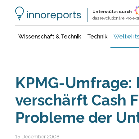
Wissenschaft & Technik
Informationstechnologie
Energie & Elektrotechnik
Unterstützt durch
das revolutionäre Proje
Wissenschaft & Technik
Technik
Weltwirts
KPMG-Umfrage: F
verschärft Cash 
Probleme der U
15 December 2008