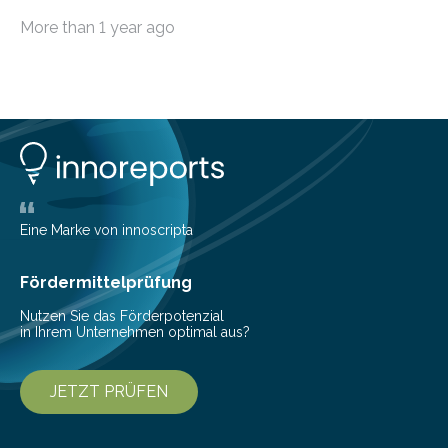
möchten, gibt es eine Vielzahl an smarten Lösungen,
More than 1 year ago
die genau das ermöglichen: Sie helfen Ihnen, Ausgaben
zu kontrollieren, Sparziele zu erreichen oder besser zu
planen. Der folgende Überblick richtet sich daher
insbesondere an jene, die sich für digitale Finanz-
Lösungen interessieren. 1. Multibanking-Tools: Alle
Konten auf einen Blick Viele Banken bieten bereits in
ihrem Online-Banking eine Multibanking-Funktion an,
mit der sich Konten bei anderen Banken…
Eine Marke von innoscripta
Fördermittelprüfung
Nutzen Sie das Förderpotenzial
in Ihrem Unternehmen optimal aus?
JETZT PRÜFEN