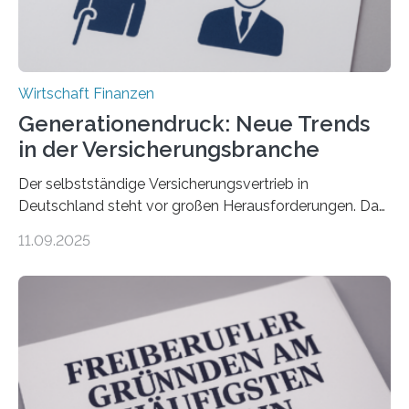
Wirtschaft Finanzen
Generationendruck: Neue Trends
in der Versicherungsbranche
Der selbstständige Versicherungsvertrieb in
Deutschland steht vor großen Herausforderungen. Das
zeigt die aktuelle BVK-Strukturanalyse 2025, die Prof.
11.09.2025
Dr. Matthias Beenken und Prof. Dr. Lukas Linnenbrink
von der Fachhochschule Dortmund im Auftrag des
Bundesverbands Deutscher Versicherungskaufleute e.V.
durchgeführt haben. Die Studie basiert auf den
Antworten von 1.440 selbstständigen
Versicherungsvertreter*innen und -makler*innen. Ein
Ergebnis: Deutlich mehr als die Hälfte der Befragten ist
über 50 Jahre alt und wird in den nächsten Jahren eine