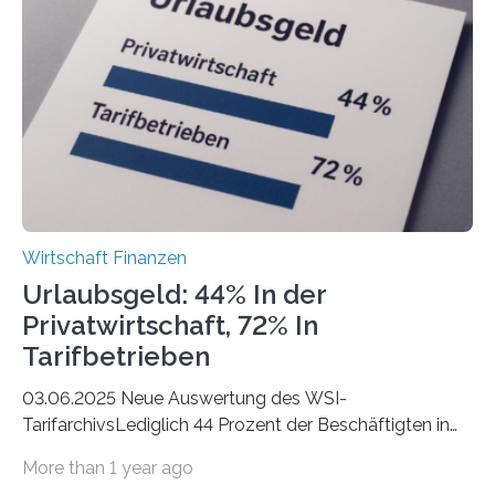
Berlin starteten in 2024 die meisten Personen in eine
eigene freiberufliche Existenz, dahinter folgten die
Städte Hamburg, München und Köln. Betrachtet man
hingegen die Existenzgründungsintensität – die Anzahl
der freiberuflichen Gründungen je…
Wirtschaft Finanzen
Urlaubsgeld: 44% In der
Privatwirtschaft, 72% In
Tarifbetrieben
03.06.2025 Neue Auswertung des WSI-
TarifarchivsLediglich 44 Prozent der Beschäftigten in
der Privatwirtschaft erhalten Urlaubsgeld – in
More than 1 year ago
tarifgebundenen Betrieben ist der Anteil mit 72 Prozent