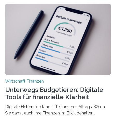
deutlich höherIn den letzten Jahren sind Reisen und
Unterkünfte fast überall deutlich teurer geworden. Für
viele Beschäftigte ist deshalb das zumeist im Juni oder
Juli ausgezahlte Urlaubsgeld ein wichtiger Faktor, um
sich den wohlverdienten Jahresurlaub leisten zu
können. Allerdings erhält mit 44 Prozent noch nicht
einmal die Hälfte aller Beschäftigten in der
Privatwirtschaft Urlaubsgeld. Zu diesem…
Wirtschaft Finanzen
Unterwegs Budgetieren: Digitale
Tools für finanzielle Klarheit
Digitale Helfer sind längst Teil unseres Alltags. Wenn
Sie damit auch Ihre Finanzen im Blick behalten