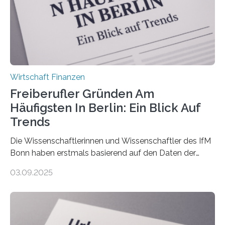
Nachfolgeregelung benötigen. Aber nur ein Drittel hat
bereits Regelungen…
Wirtschaft Finanzen
Freiberufler Gründen Am
Häufigsten In Berlin: Ein Blick Auf
Trends
Die Wissenschaftlerinnen und Wissenschaftler des IfM
Bonn haben erstmals basierend auf den Daten der
Finanzamtsbezirke ein Ranking der Städte und
03.09.2025
Landkreise mit den meisten Gründungen von
Freiberuflerinnen und Freiberufler erstellt. Spitzenreiter
ist demnach Berlin. Betrachtet man nur die Gründungen
der Freiberuflerinnen, so liegt Leipzig an der Spitze. In