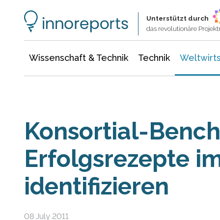
Wissenschaft & Technik
Informationstechnologie
Energie & Elektrotechnik
Unterstützt durch
das revolutionäre Proje
Wissenschaft & Technik
Technik
Weltwirts
Konsortial-Benc
Erfolgsrezepte i
identifizieren
08 July 2011