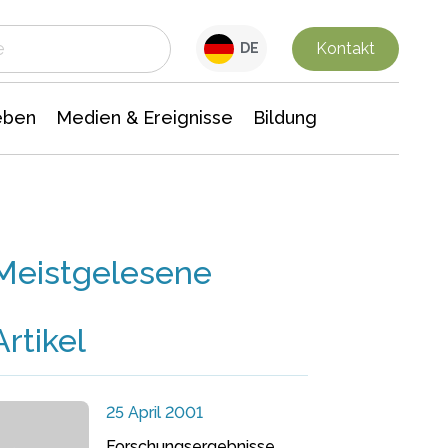
 Leben
Medien & Ereignisse
Interdisziplinäre Forschung
Veranstaltungsnachrichten
n Chemie
Gesellschaftswissenschaften
Kontakt
DE
eben
Medien & Ereignisse
Bildung
Meistgelesene
Artikel
25 April 2001
Forschungsergebnisse