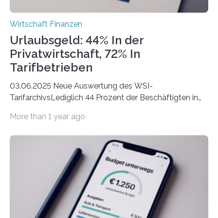
Wirtschaft Finanzen
Urlaubsgeld: 44% In der
Privatwirtschaft, 72% In
Tarifbetrieben
03.06.2025 Neue Auswertung des WSI-
TarifarchivsLediglich 44 Prozent der Beschäftigten in
der Privatwirtschaft erhalten Urlaubsgeld – in
More than 1 year ago
tarifgebundenen Betrieben ist der Anteil mit 72 Prozent
deutlich höherIn den letzten Jahren sind Reisen und
Unterkünfte fast überall deutlich teurer geworden. Für
viele Beschäftigte ist deshalb das zumeist im Juni oder
Juli ausgezahlte Urlaubsgeld ein wichtiger Faktor, um
sich den wohlverdienten Jahresurlaub leisten zu
können. Allerdings erhält mit 44 Prozent noch nicht
einmal die Hälfte aller Beschäftigten in der
Privatwirtschaft Urlaubsgeld. Zu diesem…