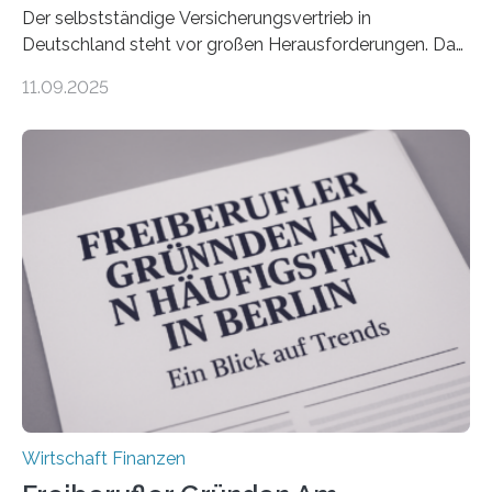
Der selbstständige Versicherungsvertrieb in
Deutschland steht vor großen Herausforderungen. Das
zeigt die aktuelle BVK-Strukturanalyse 2025, die Prof.
11.09.2025
Dr. Matthias Beenken und Prof. Dr. Lukas Linnenbrink
von der Fachhochschule Dortmund im Auftrag des
Bundesverbands Deutscher Versicherungskaufleute e.V.
durchgeführt haben. Die Studie basiert auf den
Antworten von 1.440 selbstständigen
Versicherungsvertreter*innen und -makler*innen. Ein
Ergebnis: Deutlich mehr als die Hälfte der Befragten ist
über 50 Jahre alt und wird in den nächsten Jahren eine
Nachfolgeregelung benötigen. Aber nur ein Drittel hat
bereits Regelungen…
Wirtschaft Finanzen