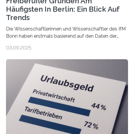
Freiberufler Gründen Am
Häufigsten In Berlin: Ein Blick Auf
Trends
Die Wissenschaftlerinnen und Wissenschaftler des IfM
Bonn haben erstmals basierend auf den Daten der
Finanzamtsbezirke ein Ranking der Städte und
03.09.2025
Landkreise mit den meisten Gründungen von
Freiberuflerinnen und Freiberufler erstellt. Spitzenreiter
ist demnach Berlin. Betrachtet man nur die Gründungen
der Freiberuflerinnen, so liegt Leipzig an der Spitze. In
Berlin starteten in 2024 die meisten Personen in eine
eigene freiberufliche Existenz, dahinter folgten die
Städte Hamburg, München und Köln. Betrachtet man
hingegen die Existenzgründungsintensität – die Anzahl
der freiberuflichen Gründungen je…