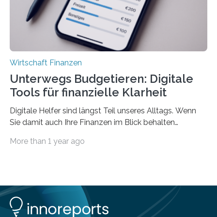
Wirtschaft Finanzen
Unterwegs Budgetieren: Digitale
Tools für finanzielle Klarheit
Digitale Helfer sind längst Teil unseres Alltags. Wenn
Sie damit auch Ihre Finanzen im Blick behalten
möchten, gibt es eine Vielzahl an smarten Lösungen,
More than 1 year ago
die genau das ermöglichen: Sie helfen Ihnen, Ausgaben
zu kontrollieren, Sparziele zu erreichen oder besser zu
planen. Der folgende Überblick richtet sich daher
insbesondere an jene, die sich für digitale Finanz-
Lösungen interessieren. 1. Multibanking-Tools: Alle
Konten auf einen Blick Viele Banken bieten bereits in
ihrem Online-Banking eine Multibanking-Funktion an,