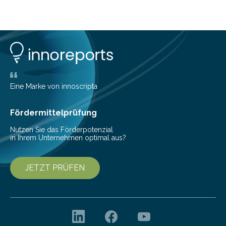
zu kontrollieren, Sparziele zu erreichen oder besser zu
planen. Der folgende Überblick richtet sich daher
insbesondere an jene, die sich für digitale Finanz-
Lösungen interessieren. 1. Multibanking-Tools: Alle
Konten auf einen Blick Viele Banken bieten bereits in
ihrem Online-Banking eine Multibanking-Funktion an,
mit der sich Konten bei anderen Banken…
Eine Marke von innoscripta
Fördermittelprüfung
Nutzen Sie das Förderpotenzial
in Ihrem Unternehmen optimal aus?
JETZT PRÜFEN