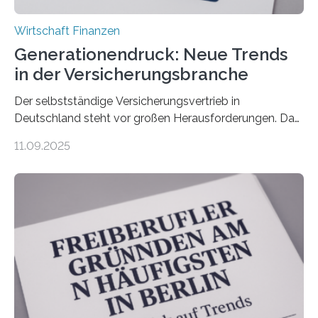
Wirtschaft Finanzen
Generationendruck: Neue Trends
in der Versicherungsbranche
Der selbstständige Versicherungsvertrieb in
Deutschland steht vor großen Herausforderungen. Das
zeigt die aktuelle BVK-Strukturanalyse 2025, die Prof.
11.09.2025
Dr. Matthias Beenken und Prof. Dr. Lukas Linnenbrink
von der Fachhochschule Dortmund im Auftrag des
Bundesverbands Deutscher Versicherungskaufleute e.V.
durchgeführt haben. Die Studie basiert auf den
Antworten von 1.440 selbstständigen
Versicherungsvertreter*innen und -makler*innen. Ein
Ergebnis: Deutlich mehr als die Hälfte der Befragten ist
über 50 Jahre alt und wird in den nächsten Jahren eine
Nachfolgeregelung benötigen. Aber nur ein Drittel hat
bereits Regelungen…