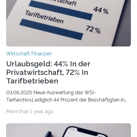
hingegen die Existenzgründungsintensität – die Anzahl
der freiberuflichen Gründungen je…
Wirtschaft Finanzen
Urlaubsgeld: 44% In der
Privatwirtschaft, 72% In
Tarifbetrieben
03.06.2025 Neue Auswertung des WSI-
TarifarchivsLediglich 44 Prozent der Beschäftigten in
der Privatwirtschaft erhalten Urlaubsgeld – in
More than 1 year ago
tarifgebundenen Betrieben ist der Anteil mit 72 Prozent
deutlich höherIn den letzten Jahren sind Reisen und
Unterkünfte fast überall deutlich teurer geworden. Für
viele Beschäftigte ist deshalb das zumeist im Juni oder