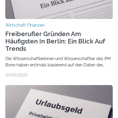
Wirtschaft Finanzen
Freiberufler Gründen Am
Häufigsten In Berlin: Ein Blick Auf
Trends
Die Wissenschaftlerinnen und Wissenschaftler des IfM
Bonn haben erstmals basierend auf den Daten der
Finanzamtsbezirke ein Ranking der Städte und
03.09.2025
Landkreise mit den meisten Gründungen von
Freiberuflerinnen und Freiberufler erstellt. Spitzenreiter
ist demnach Berlin. Betrachtet man nur die Gründungen
der Freiberuflerinnen, so liegt Leipzig an der Spitze. In
Berlin starteten in 2024 die meisten Personen in eine
eigene freiberufliche Existenz, dahinter folgten die
Städte Hamburg, München und Köln. Betrachtet man