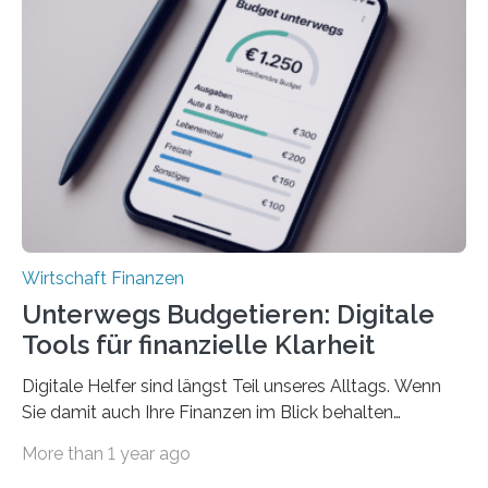
Juli ausgezahlte Urlaubsgeld ein wichtiger Faktor, um
sich den wohlverdienten Jahresurlaub leisten zu
können. Allerdings erhält mit 44 Prozent noch nicht
einmal die Hälfte aller Beschäftigten in der
Privatwirtschaft Urlaubsgeld. Zu diesem…
Wirtschaft Finanzen
Unterwegs Budgetieren: Digitale
Tools für finanzielle Klarheit
Digitale Helfer sind längst Teil unseres Alltags. Wenn
Sie damit auch Ihre Finanzen im Blick behalten
möchten, gibt es eine Vielzahl an smarten Lösungen,
More than 1 year ago
die genau das ermöglichen: Sie helfen Ihnen, Ausgaben