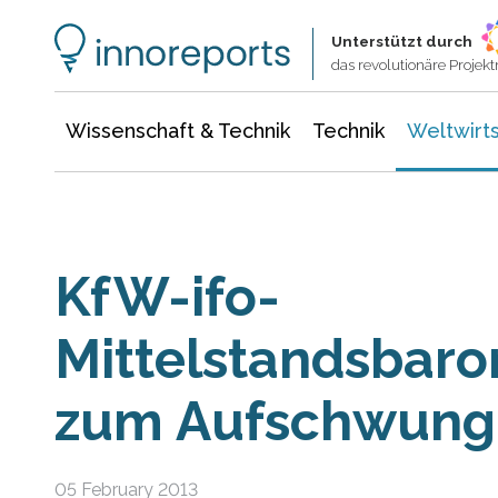
Wissenschaft & Technik
Informationstechnologie
Energie & Elektrotechnik
Unterstützt durch
das revolutionäre Proje
Wissenschaft & Technik
Technik
Weltwirts
KfW-ifo-
Mittelstandsbaro
zum Aufschwung
05 February 2013