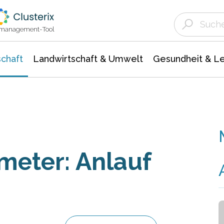
Landwirtschaft & Umwelt
Gesundheit &
Agrar- Forstwissenschaften
Unternehmensmeldungen
Biowissenschafte
Ökologie Umwelt- Naturschutz
ktmanagement-Tool
chaft
Landwirtschaft & Umwelt
Gesundheit & L
meter: Anlauf