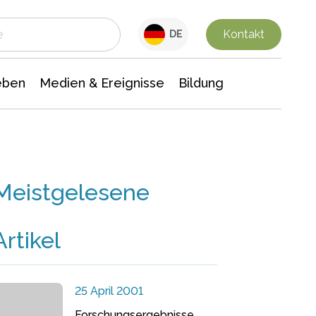
 Leben
Medien & Ereignisse
Interdisziplinäre Forschung
Veranstaltungsnachrichten
n Chemie
Gesellschaftswissenschaften
Kontakt
DE
eben
Medien & Ereignisse
Bildung
Meistgelesene
Artikel
25 April 2001
Forschungsergebnisse