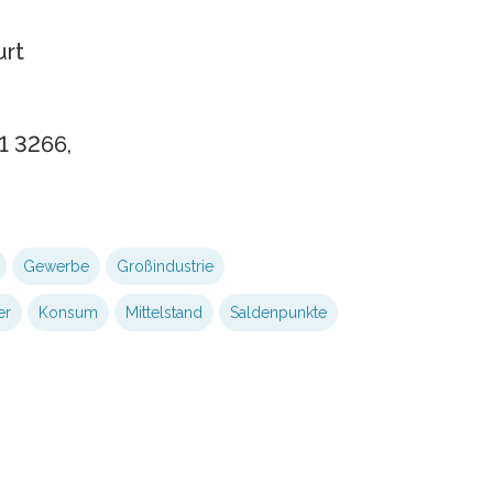
urt
31 3266,
Gewerbe
Großindustrie
er
Konsum
Mittelstand
Saldenpunkte