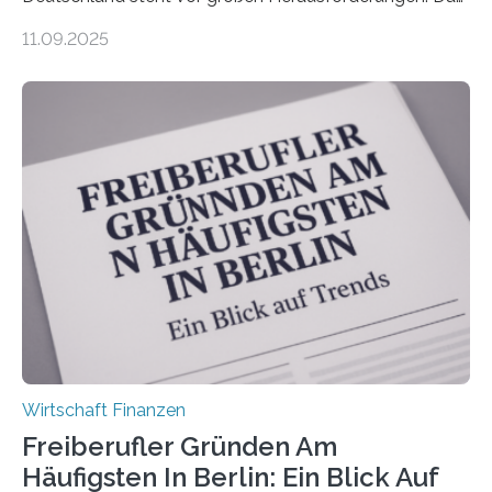
zeigt die aktuelle BVK-Strukturanalyse 2025, die Prof.
11.09.2025
Dr. Matthias Beenken und Prof. Dr. Lukas Linnenbrink
von der Fachhochschule Dortmund im Auftrag des
Bundesverbands Deutscher Versicherungskaufleute e.V.
durchgeführt haben. Die Studie basiert auf den
Antworten von 1.440 selbstständigen
Versicherungsvertreter*innen und -makler*innen. Ein
Ergebnis: Deutlich mehr als die Hälfte der Befragten ist
über 50 Jahre alt und wird in den nächsten Jahren eine
Nachfolgeregelung benötigen. Aber nur ein Drittel hat
bereits Regelungen…
Wirtschaft Finanzen
Freiberufler Gründen Am
Häufigsten In Berlin: Ein Blick Auf