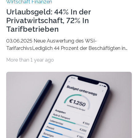
Wirtschaft Finanzen
Urlaubsgeld: 44% In der
Privatwirtschaft, 72% In
Tarifbetrieben
03.06.2025 Neue Auswertung des WSI-
TarifarchivsLediglich 44 Prozent der Beschäftigten in
der Privatwirtschaft erhalten Urlaubsgeld – in
More than 1 year ago
tarifgebundenen Betrieben ist der Anteil mit 72 Prozent
deutlich höherIn den letzten Jahren sind Reisen und
Unterkünfte fast überall deutlich teurer geworden. Für
viele Beschäftigte ist deshalb das zumeist im Juni oder
Juli ausgezahlte Urlaubsgeld ein wichtiger Faktor, um
sich den wohlverdienten Jahresurlaub leisten zu
können. Allerdings erhält mit 44 Prozent noch nicht
einmal die Hälfte aller Beschäftigten in der
Privatwirtschaft Urlaubsgeld. Zu diesem…