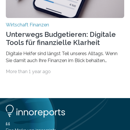
Wirtschaft Finanzen
Unterwegs Budgetieren: Digitale
Tools für finanzielle Klarheit
Digitale Helfer sind längst Teil unseres Alltags. Wenn
Sie damit auch Ihre Finanzen im Blick behalten
möchten, gibt es eine Vielzahl an smarten Lösungen,
More than 1 year ago
die genau das ermöglichen: Sie helfen Ihnen, Ausgaben
zu kontrollieren, Sparziele zu erreichen oder besser zu
planen. Der folgende Überblick richtet sich daher
insbesondere an jene, die sich für digitale Finanz-
Lösungen interessieren. 1. Multibanking-Tools: Alle
Konten auf einen Blick Viele Banken bieten bereits in
ihrem Online-Banking eine Multibanking-Funktion an,
mit der sich Konten bei anderen Banken…