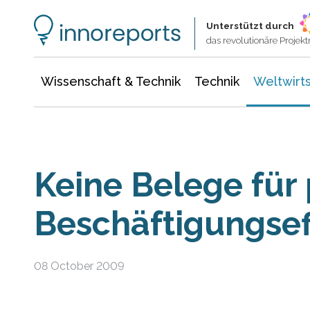
Wissenschaft & Technik
Informationstechnologie
Energie & Elektrotechnik
Unterstützt durch
das revolutionäre Proje
Wissenschaft & Technik
Technik
Weltwirts
Keine Belege für 
Beschäftigungsef
08 October 2009