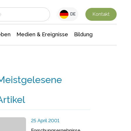
 Leben
Medien & Ereignisse
Interdisziplinäre Forschung
Veranstaltungsnachrichten
n Chemie
Gesellschaftswissenschaften
Kontakt
DE
eben
Medien & Ereignisse
Bildung
Meistgelesene
Artikel
25 April 2001
Forschungsergebnisse