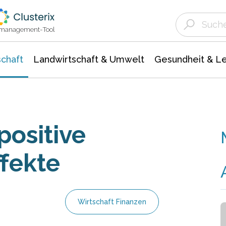
Landwirtschaft & Umwelt
Gesundheit &
Agrar- Forstwissenschaften
Unternehmensmeldungen
Biowissenschafte
Ökologie Umwelt- Naturschutz
ktmanagement-Tool
chaft
Landwirtschaft & Umwelt
Gesundheit & L
positive
fekte
Wirtschaft Finanzen