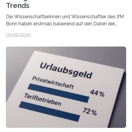
Trends
Die Wissenschaftlerinnen und Wissenschaftler des IfM
Bonn haben erstmals basierend auf den Daten der
Finanzamtsbezirke ein Ranking der Städte und
03.09.2025
Landkreise mit den meisten Gründungen von
Freiberuflerinnen und Freiberufler erstellt. Spitzenreiter
ist demnach Berlin. Betrachtet man nur die Gründungen
der Freiberuflerinnen, so liegt Leipzig an der Spitze. In
Berlin starteten in 2024 die meisten Personen in eine
eigene freiberufliche Existenz, dahinter folgten die
Städte Hamburg, München und Köln. Betrachtet man
hingegen die Existenzgründungsintensität – die Anzahl
der freiberuflichen Gründungen je…