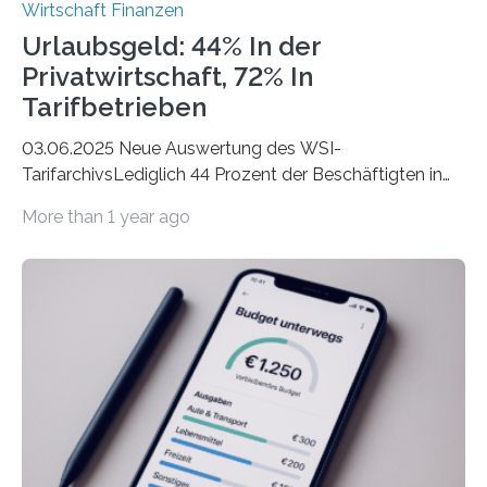
Wirtschaft Finanzen
Urlaubsgeld: 44% In der
Privatwirtschaft, 72% In
Tarifbetrieben
03.06.2025 Neue Auswertung des WSI-
TarifarchivsLediglich 44 Prozent der Beschäftigten in
der Privatwirtschaft erhalten Urlaubsgeld – in
More than 1 year ago
tarifgebundenen Betrieben ist der Anteil mit 72 Prozent
deutlich höherIn den letzten Jahren sind Reisen und
Unterkünfte fast überall deutlich teurer geworden. Für
viele Beschäftigte ist deshalb das zumeist im Juni oder
Juli ausgezahlte Urlaubsgeld ein wichtiger Faktor, um
sich den wohlverdienten Jahresurlaub leisten zu
können. Allerdings erhält mit 44 Prozent noch nicht
einmal die Hälfte aller Beschäftigten in der
Privatwirtschaft Urlaubsgeld. Zu diesem…