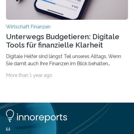
Wirtschaft Finanzen
Unterwegs Budgetieren: Digitale
Tools für finanzielle Klarheit
Digitale Helfer sind längst Teil unseres Alltags. Wenn
Sie damit auch Ihre Finanzen im Blick behalten
möchten, gibt es eine Vielzahl an smarten Lösungen,
More than 1 year ago
die genau das ermöglichen: Sie helfen Ihnen, Ausgaben
zu kontrollieren, Sparziele zu erreichen oder besser zu
planen. Der folgende Überblick richtet sich daher
insbesondere an jene, die sich für digitale Finanz-
Lösungen interessieren. 1. Multibanking-Tools: Alle
Konten auf einen Blick Viele Banken bieten bereits in
ihrem Online-Banking eine Multibanking-Funktion an,
mit der sich Konten bei anderen Banken…