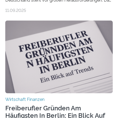
Deutschland steht vor großen Herausforderungen. Das
zeigt die aktuelle BVK-Strukturanalyse 2025, die Prof.
11.09.2025
Dr. Matthias Beenken und Prof. Dr. Lukas Linnenbrink
von der Fachhochschule Dortmund im Auftrag des
Bundesverbands Deutscher Versicherungskaufleute e.V.
durchgeführt haben. Die Studie basiert auf den
Antworten von 1.440 selbstständigen
Versicherungsvertreter*innen und -makler*innen. Ein
Ergebnis: Deutlich mehr als die Hälfte der Befragten ist
über 50 Jahre alt und wird in den nächsten Jahren eine
Nachfolgeregelung benötigen. Aber nur ein Drittel hat
bereits Regelungen…
Wirtschaft Finanzen
Freiberufler Gründen Am
Häufigsten In Berlin: Ein Blick Auf