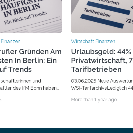
 Finanzen
Wirtschaft Finanzen
rufler Gründen Am
Urlaubsgeld: 44% 
ten In Berlin: Ein
Privatwirtschaft, 
Auf Trends
Tarifbetrieben
schaftlerinnen und
03.06.2025 Neue Auswertu
ftler des IfM Bonn haben
WSI-TarifarchivsLediglich 4
asierend auf den Daten der
der Beschäftigten in der
5
More than 1 year ago
bezirke ein Ranking der
Privatwirtschaft erhalten Ur
 Landkreise mit den meisten
in tarifgebundenen Betrieben
 von Freiberuflerinnen und
Anteil mit 72 Prozent deutli
 erstellt. Spitzenreiter ist
den letzten Jahren sind Rei
rlin. Betrachtet man nur
Unterkünfte fast überall deut