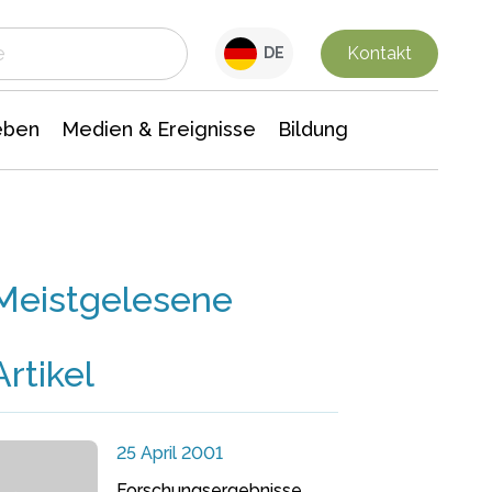
 Leben
Medien & Ereignisse
Interdisziplinäre Forschung
Veranstaltungsnachrichten
n Chemie
Gesellschaftswissenschaften
Kontakt
DE
eben
Medien & Ereignisse
Bildung
Meistgelesene
Artikel
25 April 2001
Forschungsergebnisse