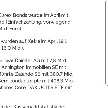
Eurex Bonds wurde im April mit
uro (Einfachzählung, vorwiegend
Mrd. Euro).
wurden auf Xetra im April 19,1
16,0 Mio.).
il war Daimler AG mit 7,8 Mrd.
Annington Immobilien SE mit
führte Zalando SE mit 380,7 Mio.
emiconductor plc mit 498,3 Mio.
iShares Core DAX UCITS ETF mit
in der Kassamarktstatistik der