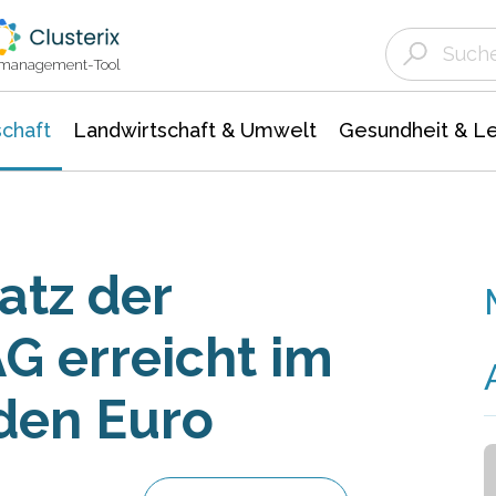
Landwirtschaft & Umwelt
Gesundheit &
Agrar- Forstwissenschaften
Unternehmensmeldungen
Biowissenschafte
Ökologie Umwelt- Naturschutz
ktmanagement-Tool
chaft
Landwirtschaft & Umwelt
Gesundheit & L
tz der
G erreicht im
rden Euro