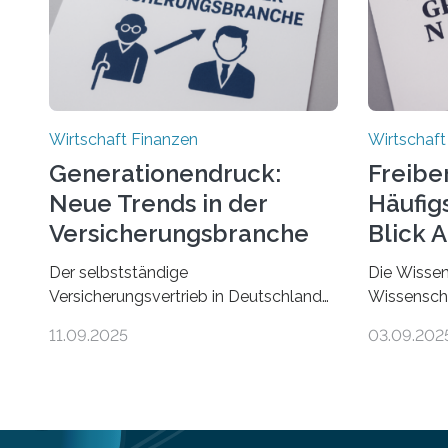
Wirtschaft Finanzen
Wirtschaft
Generationendruck:
Freibe
Neue Trends in der
Häufigs
Versicherungsbranche
Blick 
Der selbstständige
Die Wissen
Versicherungsvertrieb in Deutschland
Wissenscha
steht vor großen Herausforderungen.
erstmals b
11.09.2025
03.09.202
Das zeigt die aktuelle BVK-
Finanzamts
Strukturanalyse 2025, die Prof. Dr.
Städte und
Matthias Beenken und Prof. Dr. Lukas
Gründungen
Linnenbrink von der Fachhochschule
Freiberufler
Dortmund im Auftrag des
demnach Be