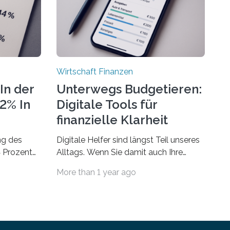
Wirtschaft Finanzen
In der
Unterwegs Budgetieren:
72% In
Digitale Tools für
finanzielle Klarheit
ng des
Digitale Helfer sind längst Teil unseres
4 Prozent
Alltags. Wenn Sie damit auch Ihre
Finanzen im Blick behalten möchten,
More than 1 year ago
laubsgeld –
gibt es eine Vielzahl an smarten
 ist der
Lösungen, die genau das ermöglichen:
ch höherIn
Sie helfen Ihnen, Ausgaben zu
sen und
kontrollieren, Sparziele zu erreichen
lich teurer
oder besser zu planen. Der folgende