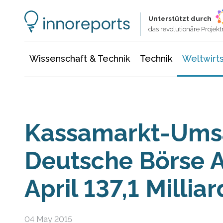
Wissenschaft & Technik
Informationstechnologie
Energie & Elektrotechnik
Unterstützt durch
das revolutionäre Proje
Wissenschaft & Technik
Technik
Weltwirts
Kassamarkt-Umsa
Deutsche Börse A
April 137,1 Millia
04 May 2015