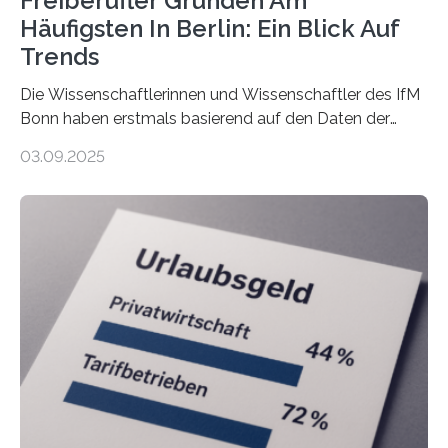
Freiberufler Gründen Am
Häufigsten In Berlin: Ein Blick Auf
Trends
Die Wissenschaftlerinnen und Wissenschaftler des IfM
Bonn haben erstmals basierend auf den Daten der
Finanzamtsbezirke ein Ranking der Städte und
03.09.2025
Landkreise mit den meisten Gründungen von
Freiberuflerinnen und Freiberufler erstellt. Spitzenreiter
ist demnach Berlin. Betrachtet man nur die Gründungen
der Freiberuflerinnen, so liegt Leipzig an der Spitze. In
Berlin starteten in 2024 die meisten Personen in eine
eigene freiberufliche Existenz, dahinter folgten die
Städte Hamburg, München und Köln. Betrachtet man
hingegen die Existenzgründungsintensität – die Anzahl
der freiberuflichen Gründungen je…