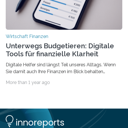
Wirtschaft Finanzen
Unterwegs Budgetieren: Digitale
Tools für finanzielle Klarheit
Digitale Helfer sind längst Teil unseres Alltags. Wenn
Sie damit auch Ihre Finanzen im Blick behalten
möchten, gibt es eine Vielzahl an smarten Lösungen,
More than 1 year ago
die genau das ermöglichen: Sie helfen Ihnen, Ausgaben
zu kontrollieren, Sparziele zu erreichen oder besser zu
planen. Der folgende Überblick richtet sich daher
insbesondere an jene, die sich für digitale Finanz-
Lösungen interessieren. 1. Multibanking-Tools: Alle
Konten auf einen Blick Viele Banken bieten bereits in
ihrem Online-Banking eine Multibanking-Funktion an,