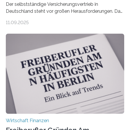
Der selbstständige Versicherungsvertrieb in
Deutschland steht vor großen Herausforderungen. Das
zeigt die aktuelle BVK-Strukturanalyse 2025, die Prof.
11.09.2025
Dr. Matthias Beenken und Prof. Dr. Lukas Linnenbrink
von der Fachhochschule Dortmund im Auftrag des
Bundesverbands Deutscher Versicherungskaufleute e.V.
durchgeführt haben. Die Studie basiert auf den
Antworten von 1.440 selbstständigen
Versicherungsvertreter*innen und -makler*innen. Ein
Ergebnis: Deutlich mehr als die Hälfte der Befragten ist
über 50 Jahre alt und wird in den nächsten Jahren eine
Nachfolgeregelung benötigen. Aber nur ein Drittel hat
bereits Regelungen…
Wirtschaft Finanzen