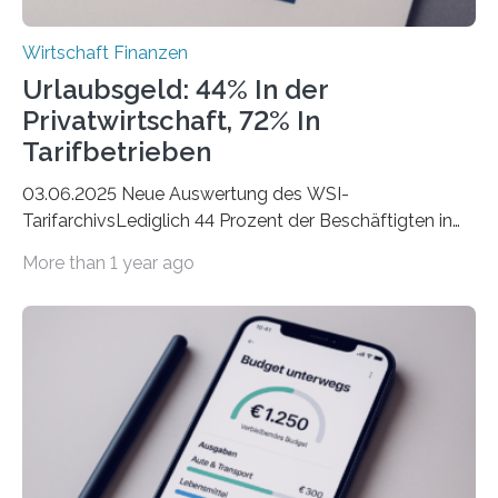
Wirtschaft Finanzen
Urlaubsgeld: 44% In der
Privatwirtschaft, 72% In
Tarifbetrieben
03.06.2025 Neue Auswertung des WSI-
TarifarchivsLediglich 44 Prozent der Beschäftigten in
der Privatwirtschaft erhalten Urlaubsgeld – in
More than 1 year ago
tarifgebundenen Betrieben ist der Anteil mit 72 Prozent
deutlich höherIn den letzten Jahren sind Reisen und
Unterkünfte fast überall deutlich teurer geworden. Für
viele Beschäftigte ist deshalb das zumeist im Juni oder
Juli ausgezahlte Urlaubsgeld ein wichtiger Faktor, um
sich den wohlverdienten Jahresurlaub leisten zu
können. Allerdings erhält mit 44 Prozent noch nicht
einmal die Hälfte aller Beschäftigten in der
Privatwirtschaft Urlaubsgeld. Zu diesem…