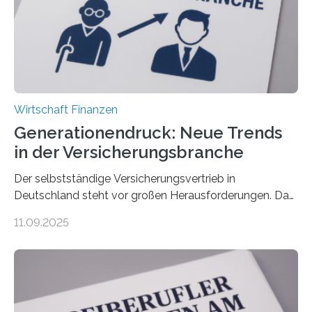
Wirtschaft Finanzen
Generationendruck: Neue Trends
in der Versicherungsbranche
Der selbstständige Versicherungsvertrieb in
Deutschland steht vor großen Herausforderungen. Das
zeigt die aktuelle BVK-Strukturanalyse 2025, die Prof.
11.09.2025
Dr. Matthias Beenken und Prof. Dr. Lukas Linnenbrink
von der Fachhochschule Dortmund im Auftrag des
Bundesverbands Deutscher Versicherungskaufleute e.V.
durchgeführt haben. Die Studie basiert auf den
Antworten von 1.440 selbstständigen