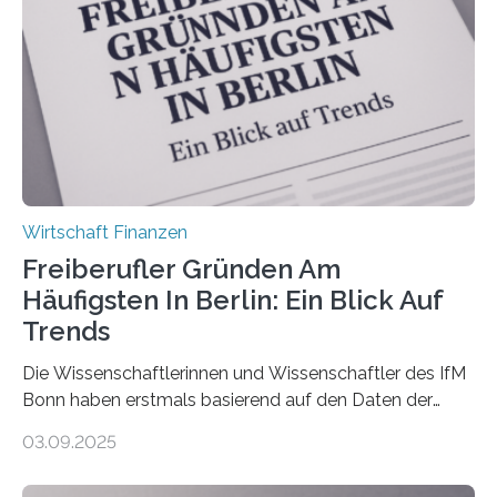
Versicherungsvertreter*innen und -makler*innen. Ein
Ergebnis: Deutlich mehr als die Hälfte der Befragten ist
über 50 Jahre alt und wird in den nächsten Jahren eine
Nachfolgeregelung benötigen. Aber nur ein Drittel hat
bereits Regelungen…
Wirtschaft Finanzen
Freiberufler Gründen Am
Häufigsten In Berlin: Ein Blick Auf
Trends
Die Wissenschaftlerinnen und Wissenschaftler des IfM
Bonn haben erstmals basierend auf den Daten der
Finanzamtsbezirke ein Ranking der Städte und
03.09.2025
Landkreise mit den meisten Gründungen von
Freiberuflerinnen und Freiberufler erstellt. Spitzenreiter