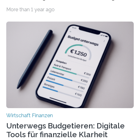
der Privatwirtschaft erhalten Urlaubsgeld – in
More than 1 year ago
tarifgebundenen Betrieben ist der Anteil mit 72 Prozent
deutlich höherIn den letzten Jahren sind Reisen und
Unterkünfte fast überall deutlich teurer geworden. Für
viele Beschäftigte ist deshalb das zumeist im Juni oder
Juli ausgezahlte Urlaubsgeld ein wichtiger Faktor, um
sich den wohlverdienten Jahresurlaub leisten zu
können. Allerdings erhält mit 44 Prozent noch nicht
einmal die Hälfte aller Beschäftigten in der
Privatwirtschaft Urlaubsgeld. Zu diesem…
Wirtschaft Finanzen
Unterwegs Budgetieren: Digitale
Tools für finanzielle Klarheit