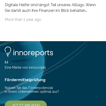
Digitale Helfer sind längst Teil unseres Alltags. Wenn
Sie damit auch Ihre Finanzen im Blick behalten
möchten, gibt es eine Vielzahl an smarten Lösungen,
More than 1 year ago
die genau das ermöglichen: Sie helfen Ihnen, Ausgaben
zu kontrollieren, Sparziele zu erreichen oder besser zu
planen. Der folgende Überblick richtet sich daher
insbesondere an jene, die sich für digitale Finanz-
Lösungen interessieren. 1. Multibanking-Tools: Alle
Konten auf einen Blick Viele Banken bieten bereits in
ihrem Online-Banking eine Multibanking-Funktion an,
mit der sich Konten bei anderen Banken…
Eine Marke von innoscripta
Fördermittelprüfung
Nutzen Sie das Förderpotenzial
in Ihrem Unternehmen optimal aus?
JETZT PRÜFEN