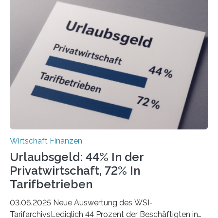
ist demnach Berlin. Betrachtet man nur die Gründungen
der Freiberuflerinnen, so liegt Leipzig an der Spitze. In
Berlin starteten in 2024 die meisten Personen in eine
eigene freiberufliche Existenz, dahinter folgten die
Städte Hamburg, München und Köln. Betrachtet man
hingegen die Existenzgründungsintensität – die Anzahl
der freiberuflichen Gründungen je…
Wirtschaft Finanzen
Urlaubsgeld: 44% In der
Privatwirtschaft, 72% In
Tarifbetrieben
03.06.2025 Neue Auswertung des WSI-
TarifarchivsLediglich 44 Prozent der Beschäftigten in