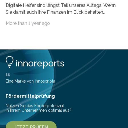
Digitale Helfer sind längst Teil unseres Alltags. Wenn
Sie damit auch Ihre Finanzen im Blick behalten
möchten, gibt es eine Vielzahl an smarten Lösungen,
More than 1 year ago
die genau das ermöglichen: Sie helfen Ihnen, Ausgaben
zu kontrollieren, Sparziele zu erreichen oder besser zu
planen. Der folgende Überblick richtet sich daher
insbesondere an jene, die sich für digitale Finanz-
Lösungen interessieren. 1. Multibanking-Tools: Alle
Konten auf einen Blick Viele Banken bieten bereits in
ihrem Online-Banking eine Multibanking-Funktion an,
mit der sich Konten bei anderen Banken…
Eine Marke von innoscripta
Fördermittelprüfung
Nutzen Sie das Förderpotenzial
in Ihrem Unternehmen optimal aus?
JETZT PRÜFEN