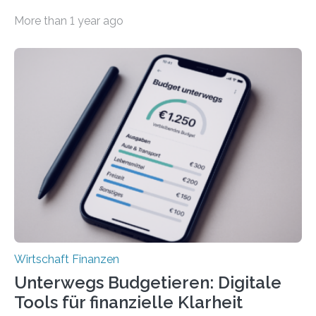
der Privatwirtschaft erhalten Urlaubsgeld – in
More than 1 year ago
tarifgebundenen Betrieben ist der Anteil mit 72 Prozent
deutlich höherIn den letzten Jahren sind Reisen und
Unterkünfte fast überall deutlich teurer geworden. Für
viele Beschäftigte ist deshalb das zumeist im Juni oder
Juli ausgezahlte Urlaubsgeld ein wichtiger Faktor, um
sich den wohlverdienten Jahresurlaub leisten zu
können. Allerdings erhält mit 44 Prozent noch nicht
einmal die Hälfte aller Beschäftigten in der
Privatwirtschaft Urlaubsgeld. Zu diesem…
Wirtschaft Finanzen
Unterwegs Budgetieren: Digitale
Tools für finanzielle Klarheit