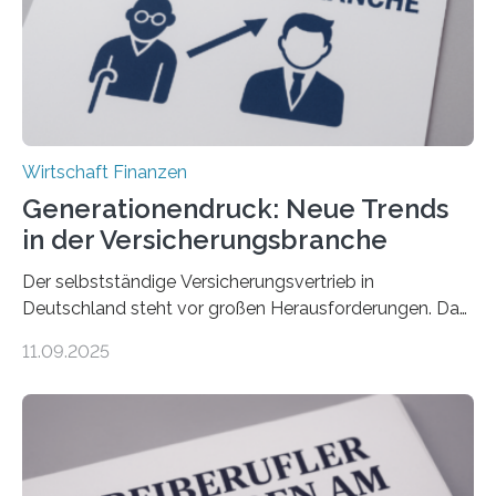
Wirtschaft Finanzen
Generationendruck: Neue Trends
in der Versicherungsbranche
Der selbstständige Versicherungsvertrieb in
Deutschland steht vor großen Herausforderungen. Das
zeigt die aktuelle BVK-Strukturanalyse 2025, die Prof.
11.09.2025
Dr. Matthias Beenken und Prof. Dr. Lukas Linnenbrink
von der Fachhochschule Dortmund im Auftrag des
Bundesverbands Deutscher Versicherungskaufleute e.V.
durchgeführt haben. Die Studie basiert auf den
Antworten von 1.440 selbstständigen
Versicherungsvertreter*innen und -makler*innen. Ein