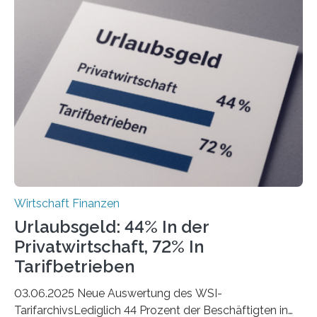
ist demnach Berlin. Betrachtet man nur die Gründungen
der Freiberuflerinnen, so liegt Leipzig an der Spitze. In
Berlin starteten in 2024 die meisten Personen in eine
eigene freiberufliche Existenz, dahinter folgten die
Städte Hamburg, München und Köln. Betrachtet man
hingegen die Existenzgründungsintensität – die Anzahl
der freiberuflichen Gründungen je…
Wirtschaft Finanzen
Urlaubsgeld: 44% In der
Privatwirtschaft, 72% In
Tarifbetrieben
03.06.2025 Neue Auswertung des WSI-
TarifarchivsLediglich 44 Prozent der Beschäftigten in