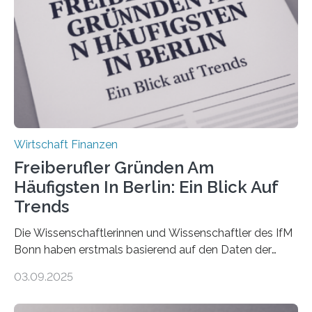
Ergebnis: Deutlich mehr als die Hälfte der Befragten ist
über 50 Jahre alt und wird in den nächsten Jahren eine
Nachfolgeregelung benötigen. Aber nur ein Drittel hat
bereits Regelungen…
Wirtschaft Finanzen
Freiberufler Gründen Am
Häufigsten In Berlin: Ein Blick Auf
Trends
Die Wissenschaftlerinnen und Wissenschaftler des IfM
Bonn haben erstmals basierend auf den Daten der
Finanzamtsbezirke ein Ranking der Städte und
03.09.2025
Landkreise mit den meisten Gründungen von
Freiberuflerinnen und Freiberufler erstellt. Spitzenreiter