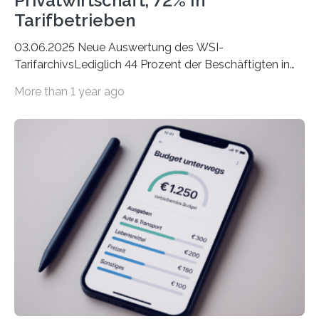
Privatwirtschaft, 72% In
Tarifbetrieben
03.06.2025 Neue Auswertung des WSI-
TarifarchivsLediglich 44 Prozent der Beschäftigten in
der Privatwirtschaft erhalten Urlaubsgeld – in
More than 1 year ago
tarifgebundenen Betrieben ist der Anteil mit 72 Prozent
deutlich höherIn den letzten Jahren sind Reisen und
Unterkünfte fast überall deutlich teurer geworden. Für
viele Beschäftigte ist deshalb das zumeist im Juni oder
Juli ausgezahlte Urlaubsgeld ein wichtiger Faktor, um
sich den wohlverdienten Jahresurlaub leisten zu
können. Allerdings erhält mit 44 Prozent noch nicht
einmal die Hälfte aller Beschäftigten in der
Privatwirtschaft Urlaubsgeld. Zu diesem…