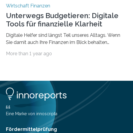
Wirtschaft Finanzen
Unterwegs Budgetieren: Digitale
Tools für finanzielle Klarheit
Digitale Helfer sind längst Teil unseres Alltags. Wenn
Sie damit auch Ihre Finanzen im Blick behalten
möchten, gibt es eine Vielzahl an smarten Lösungen,
More than 1 year ago
die genau das ermöglichen: Sie helfen Ihnen, Ausgaben
zu kontrollieren, Sparziele zu erreichen oder besser zu
planen. Der folgende Überblick richtet sich daher
insbesondere an jene, die sich für digitale Finanz-
Lösungen interessieren. 1. Multibanking-Tools: Alle
Konten auf einen Blick Viele Banken bieten bereits in
ihrem Online-Banking eine Multibanking-Funktion an,
mit der sich Konten bei anderen Banken…
Eine Marke von innoscripta
Fördermittelprüfung