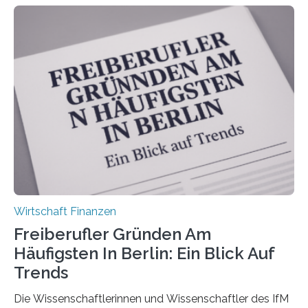
von der Fachhochschule Dortmund im Auftrag des
Bundesverbands Deutscher Versicherungskaufleute e.V.
durchgeführt haben. Die Studie basiert auf den
Antworten von 1.440 selbstständigen
Versicherungsvertreter*innen und -makler*innen. Ein
Ergebnis: Deutlich mehr als die Hälfte der Befragten ist
über 50 Jahre alt und wird in den nächsten Jahren eine
Nachfolgeregelung benötigen. Aber nur ein Drittel hat
bereits Regelungen…
Wirtschaft Finanzen
Freiberufler Gründen Am
Häufigsten In Berlin: Ein Blick Auf
Trends
Die Wissenschaftlerinnen und Wissenschaftler des IfM