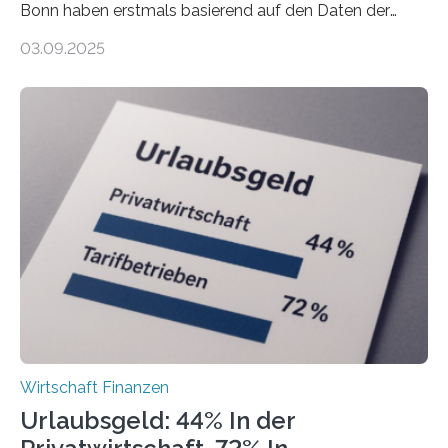
Bonn haben erstmals basierend auf den Daten der
Finanzamtsbezirke ein Ranking der Städte und
03.09.2025
Landkreise mit den meisten Gründungen von
Freiberuflerinnen und Freiberufler erstellt. Spitzenreiter
ist demnach Berlin. Betrachtet man nur die Gründungen
der Freiberuflerinnen, so liegt Leipzig an der Spitze. In
Berlin starteten in 2024 die meisten Personen in eine
eigene freiberufliche Existenz, dahinter folgten die
Städte Hamburg, München und Köln. Betrachtet man
hingegen die Existenzgründungsintensität – die Anzahl
der freiberuflichen Gründungen je…
Wirtschaft Finanzen
Urlaubsgeld: 44% In der