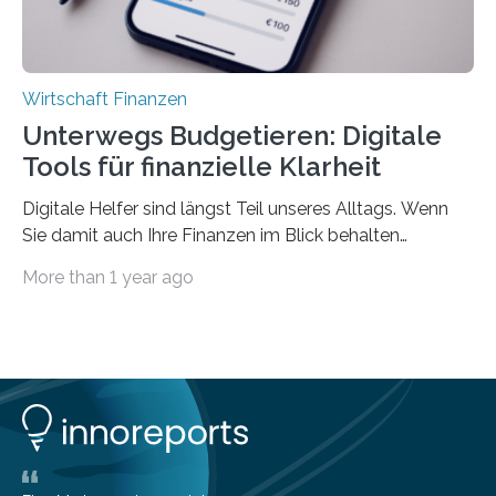
Wirtschaft Finanzen
Unterwegs Budgetieren: Digitale
Tools für finanzielle Klarheit
Digitale Helfer sind längst Teil unseres Alltags. Wenn
Sie damit auch Ihre Finanzen im Blick behalten
möchten, gibt es eine Vielzahl an smarten Lösungen,
More than 1 year ago
die genau das ermöglichen: Sie helfen Ihnen, Ausgaben
zu kontrollieren, Sparziele zu erreichen oder besser zu
planen. Der folgende Überblick richtet sich daher
insbesondere an jene, die sich für digitale Finanz-
Lösungen interessieren. 1. Multibanking-Tools: Alle
Konten auf einen Blick Viele Banken bieten bereits in
ihrem Online-Banking eine Multibanking-Funktion an,
mit der sich Konten bei anderen Banken…