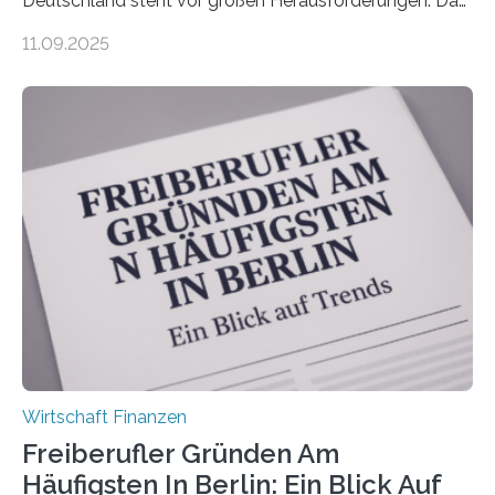
Deutschland steht vor großen Herausforderungen. Das
zeigt die aktuelle BVK-Strukturanalyse 2025, die Prof.
11.09.2025
Dr. Matthias Beenken und Prof. Dr. Lukas Linnenbrink
von der Fachhochschule Dortmund im Auftrag des
Bundesverbands Deutscher Versicherungskaufleute e.V.
durchgeführt haben. Die Studie basiert auf den
Antworten von 1.440 selbstständigen
Versicherungsvertreter*innen und -makler*innen. Ein
Ergebnis: Deutlich mehr als die Hälfte der Befragten ist
über 50 Jahre alt und wird in den nächsten Jahren eine
Nachfolgeregelung benötigen. Aber nur ein Drittel hat
bereits Regelungen…
Wirtschaft Finanzen
Freiberufler Gründen Am
Häufigsten In Berlin: Ein Blick Auf