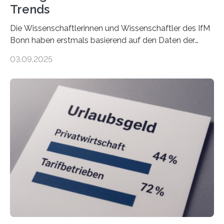
Trends
Die Wissenschaftlerinnen und Wissenschaftler des IfM
Bonn haben erstmals basierend auf den Daten der
Finanzamtsbezirke ein Ranking der Städte und
03.09.2025
Landkreise mit den meisten Gründungen von
Freiberuflerinnen und Freiberufler erstellt. Spitzenreiter
ist demnach Berlin. Betrachtet man nur die Gründungen
der Freiberuflerinnen, so liegt Leipzig an der Spitze. In
Berlin starteten in 2024 die meisten Personen in eine
eigene freiberufliche Existenz, dahinter folgten die
Städte Hamburg, München und Köln. Betrachtet man
hingegen die Existenzgründungsintensität – die Anzahl
der freiberuflichen Gründungen je…