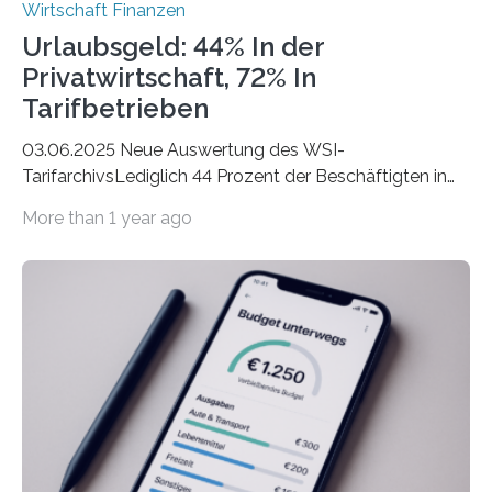
Wirtschaft Finanzen
Urlaubsgeld: 44% In der
Privatwirtschaft, 72% In
Tarifbetrieben
03.06.2025 Neue Auswertung des WSI-
TarifarchivsLediglich 44 Prozent der Beschäftigten in
der Privatwirtschaft erhalten Urlaubsgeld – in
More than 1 year ago
tarifgebundenen Betrieben ist der Anteil mit 72 Prozent
deutlich höherIn den letzten Jahren sind Reisen und
Unterkünfte fast überall deutlich teurer geworden. Für
viele Beschäftigte ist deshalb das zumeist im Juni oder
Juli ausgezahlte Urlaubsgeld ein wichtiger Faktor, um
sich den wohlverdienten Jahresurlaub leisten zu
können. Allerdings erhält mit 44 Prozent noch nicht
einmal die Hälfte aller Beschäftigten in der
Privatwirtschaft Urlaubsgeld. Zu diesem…