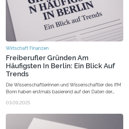
über 50 Jahre alt und wird in den nächsten Jahren eine
Nachfolgeregelung benötigen. Aber nur ein Drittel hat
bereits Regelungen…
Wirtschaft Finanzen
Freiberufler Gründen Am
Häufigsten In Berlin: Ein Blick Auf
Trends
Die Wissenschaftlerinnen und Wissenschaftler des IfM
Bonn haben erstmals basierend auf den Daten der
Finanzamtsbezirke ein Ranking der Städte und
03.09.2025
Landkreise mit den meisten Gründungen von
Freiberuflerinnen und Freiberufler erstellt. Spitzenreiter
ist demnach Berlin. Betrachtet man nur die Gründungen
der Freiberuflerinnen, so liegt Leipzig an der Spitze. In