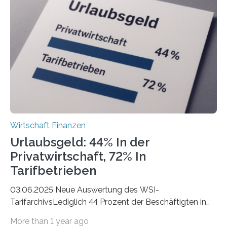
Berlin starteten in 2024 die meisten Personen in eine
eigene freiberufliche Existenz, dahinter folgten die
Städte Hamburg, München und Köln. Betrachtet man
hingegen die Existenzgründungsintensität – die Anzahl
der freiberuflichen Gründungen je…
Wirtschaft Finanzen
Urlaubsgeld: 44% In der
Privatwirtschaft, 72% In
Tarifbetrieben
03.06.2025 Neue Auswertung des WSI-
TarifarchivsLediglich 44 Prozent der Beschäftigten in
der Privatwirtschaft erhalten Urlaubsgeld – in
More than 1 year ago
tarifgebundenen Betrieben ist der Anteil mit 72 Prozent