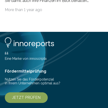
Sie damit auch Ihre Finanzen im Blick behalten
möchten, gibt es eine Vielzahl an smarten Lösungen,
More than 1 year ago
die genau das ermöglichen: Sie helfen Ihnen, Ausgaben
zu kontrollieren, Sparziele zu erreichen oder besser zu
planen. Der folgende Überblick richtet sich daher
insbesondere an jene, die sich für digitale Finanz-
Lösungen interessieren. 1. Multibanking-Tools: Alle
Konten auf einen Blick Viele Banken bieten bereits in
ihrem Online-Banking eine Multibanking-Funktion an,
mit der sich Konten bei anderen Banken…
Eine Marke von innoscripta
Fördermittelprüfung
Nutzen Sie das Förderpotenzial
in Ihrem Unternehmen optimal aus?
JETZT PRÜFEN