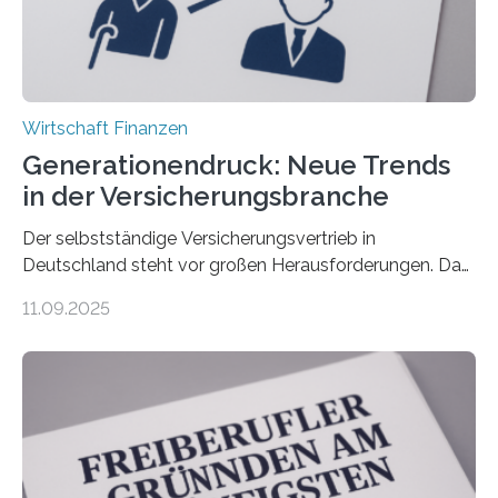
Wirtschaft Finanzen
Generationendruck: Neue Trends
in der Versicherungsbranche
Der selbstständige Versicherungsvertrieb in
Deutschland steht vor großen Herausforderungen. Das
zeigt die aktuelle BVK-Strukturanalyse 2025, die Prof.
11.09.2025
Dr. Matthias Beenken und Prof. Dr. Lukas Linnenbrink
von der Fachhochschule Dortmund im Auftrag des
Bundesverbands Deutscher Versicherungskaufleute e.V.
durchgeführt haben. Die Studie basiert auf den
Antworten von 1.440 selbstständigen
Versicherungsvertreter*innen und -makler*innen. Ein
Ergebnis: Deutlich mehr als die Hälfte der Befragten ist