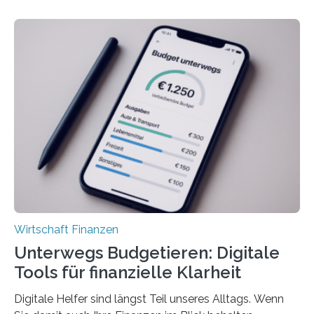
deutlich höherIn den letzten Jahren sind Reisen und
Unterkünfte fast überall deutlich teurer geworden. Für
viele Beschäftigte ist deshalb das zumeist im Juni oder
Juli ausgezahlte Urlaubsgeld ein wichtiger Faktor, um
sich den wohlverdienten Jahresurlaub leisten zu
können. Allerdings erhält mit 44 Prozent noch nicht
einmal die Hälfte aller Beschäftigten in der
Privatwirtschaft Urlaubsgeld. Zu diesem…
Wirtschaft Finanzen
Unterwegs Budgetieren: Digitale
Tools für finanzielle Klarheit
Digitale Helfer sind längst Teil unseres Alltags. Wenn