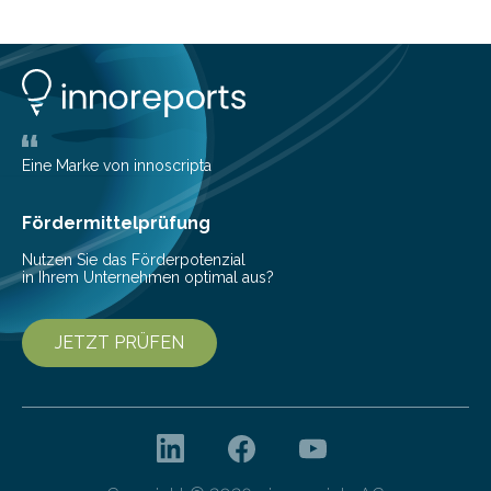
planen. Der folgende Überblick richtet sich daher
insbesondere an jene, die sich für digitale Finanz-
Lösungen interessieren. 1. Multibanking-Tools: Alle
Konten auf einen Blick Viele Banken bieten bereits in
ihrem Online-Banking eine Multibanking-Funktion an,
mit der sich Konten bei anderen Banken…
Eine Marke von innoscripta
Fördermittelprüfung
Nutzen Sie das Förderpotenzial
in Ihrem Unternehmen optimal aus?
JETZT PRÜFEN