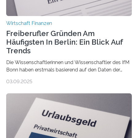
Wirtschaft Finanzen
Freiberufler Gründen Am
Häufigsten In Berlin: Ein Blick Auf
Trends
Die Wissenschaftlerinnen und Wissenschaftler des IfM
Bonn haben erstmals basierend auf den Daten der
Finanzamtsbezirke ein Ranking der Städte und
03.09.2025
Landkreise mit den meisten Gründungen von
Freiberuflerinnen und Freiberufler erstellt. Spitzenreiter
ist demnach Berlin. Betrachtet man nur die Gründungen
der Freiberuflerinnen, so liegt Leipzig an der Spitze. In
Berlin starteten in 2024 die meisten Personen in eine
eigene freiberufliche Existenz, dahinter folgten die
Städte Hamburg, München und Köln. Betrachtet man
hingegen die Existenzgründungsintensität – die Anzahl