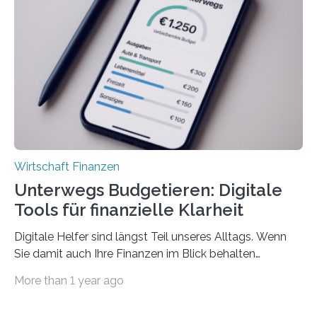
Juli ausgezahlte Urlaubsgeld ein wichtiger Faktor, um
sich den wohlverdienten Jahresurlaub leisten zu
können. Allerdings erhält mit 44 Prozent noch nicht
einmal die Hälfte aller Beschäftigten in der
Privatwirtschaft Urlaubsgeld. Zu diesem…
Wirtschaft Finanzen
Unterwegs Budgetieren: Digitale
Tools für finanzielle Klarheit
Digitale Helfer sind längst Teil unseres Alltags. Wenn
Sie damit auch Ihre Finanzen im Blick behalten
möchten, gibt es eine Vielzahl an smarten Lösungen,
More than 1 year ago
die genau das ermöglichen: Sie helfen Ihnen, Ausgaben
zu kontrollieren, Sparziele zu erreichen oder besser zu