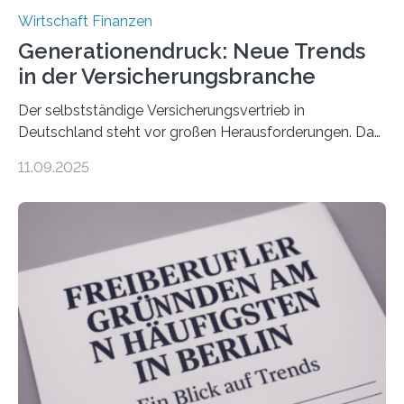
Wirtschaft Finanzen
Generationendruck: Neue Trends
in der Versicherungsbranche
Der selbstständige Versicherungsvertrieb in
Deutschland steht vor großen Herausforderungen. Das
zeigt die aktuelle BVK-Strukturanalyse 2025, die Prof.
11.09.2025
Dr. Matthias Beenken und Prof. Dr. Lukas Linnenbrink
von der Fachhochschule Dortmund im Auftrag des
Bundesverbands Deutscher Versicherungskaufleute e.V.
durchgeführt haben. Die Studie basiert auf den
Antworten von 1.440 selbstständigen
Versicherungsvertreter*innen und -makler*innen. Ein
Ergebnis: Deutlich mehr als die Hälfte der Befragten ist
über 50 Jahre alt und wird in den nächsten Jahren eine
Nachfolgeregelung benötigen. Aber nur ein Drittel hat
bereits Regelungen…