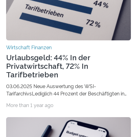
der freiberuflichen Gründungen je…
Wirtschaft Finanzen
Urlaubsgeld: 44% In der
Privatwirtschaft, 72% In
Tarifbetrieben
03.06.2025 Neue Auswertung des WSI-
TarifarchivsLediglich 44 Prozent der Beschäftigten in
der Privatwirtschaft erhalten Urlaubsgeld – in
More than 1 year ago
tarifgebundenen Betrieben ist der Anteil mit 72 Prozent
deutlich höherIn den letzten Jahren sind Reisen und
Unterkünfte fast überall deutlich teurer geworden. Für
viele Beschäftigte ist deshalb das zumeist im Juni oder