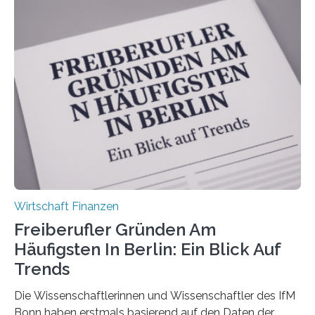
Bundesverbands Deutscher Versicherungskaufleute e.V.
durchgeführt haben. Die Studie basiert auf den
Antworten von 1.440 selbstständigen
Versicherungsvertreter*innen und -makler*innen. Ein
Ergebnis: Deutlich mehr als die Hälfte der Befragten ist
über 50 Jahre alt und wird in den nächsten Jahren eine
Nachfolgeregelung benötigen. Aber nur ein Drittel hat
bereits Regelungen…
Wirtschaft Finanzen
Freiberufler Gründen Am
Häufigsten In Berlin: Ein Blick Auf
Trends
Die Wissenschaftlerinnen und Wissenschaftler des IfM
Bonn haben erstmals basierend auf den Daten der