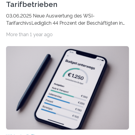
Tarifbetrieben
03.06.2025 Neue Auswertung des WSI-
TarifarchivsLediglich 44 Prozent der Beschäftigten in
der Privatwirtschaft erhalten Urlaubsgeld – in
More than 1 year ago
tarifgebundenen Betrieben ist der Anteil mit 72 Prozent
deutlich höherIn den letzten Jahren sind Reisen und
Unterkünfte fast überall deutlich teurer geworden. Für
viele Beschäftigte ist deshalb das zumeist im Juni oder
Juli ausgezahlte Urlaubsgeld ein wichtiger Faktor, um
sich den wohlverdienten Jahresurlaub leisten zu
können. Allerdings erhält mit 44 Prozent noch nicht
einmal die Hälfte aller Beschäftigten in der
Privatwirtschaft Urlaubsgeld. Zu diesem…