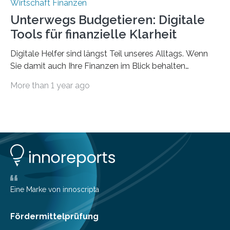
Wirtschaft Finanzen
Unterwegs Budgetieren: Digitale
Tools für finanzielle Klarheit
Digitale Helfer sind längst Teil unseres Alltags. Wenn
Sie damit auch Ihre Finanzen im Blick behalten
möchten, gibt es eine Vielzahl an smarten Lösungen,
More than 1 year ago
die genau das ermöglichen: Sie helfen Ihnen, Ausgaben
zu kontrollieren, Sparziele zu erreichen oder besser zu
planen. Der folgende Überblick richtet sich daher
insbesondere an jene, die sich für digitale Finanz-
Lösungen interessieren. 1. Multibanking-Tools: Alle
Konten auf einen Blick Viele Banken bieten bereits in
ihrem Online-Banking eine Multibanking-Funktion an,
mit der sich Konten bei anderen Banken…
Eine Marke von innoscripta
Fördermittelprüfung