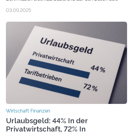
Finanzamtsbezirke ein Ranking der Städte und
03.09.2025
Landkreise mit den meisten Gründungen von
Freiberuflerinnen und Freiberufler erstellt. Spitzenreiter
ist demnach Berlin. Betrachtet man nur die Gründungen
der Freiberuflerinnen, so liegt Leipzig an der Spitze. In
Berlin starteten in 2024 die meisten Personen in eine
eigene freiberufliche Existenz, dahinter folgten die
Städte Hamburg, München und Köln. Betrachtet man
hingegen die Existenzgründungsintensität – die Anzahl
der freiberuflichen Gründungen je…
Wirtschaft Finanzen
Urlaubsgeld: 44% In der
Privatwirtschaft, 72% In