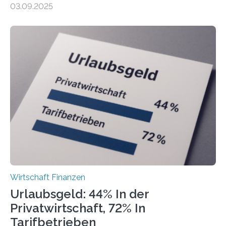
03.09.2025
Landkreise mit den meisten Gründungen von
Freiberuflerinnen und Freiberufler erstellt. Spitzenreiter
ist demnach Berlin. Betrachtet man nur die Gründungen
der Freiberuflerinnen, so liegt Leipzig an der Spitze. In
Berlin starteten in 2024 die meisten Personen in eine
eigene freiberufliche Existenz, dahinter folgten die
Städte Hamburg, München und Köln. Betrachtet man
hingegen die Existenzgründungsintensität – die Anzahl
der freiberuflichen Gründungen je…
Wirtschaft Finanzen
Urlaubsgeld: 44% In der
Privatwirtschaft, 72% In
Tarifbetrieben