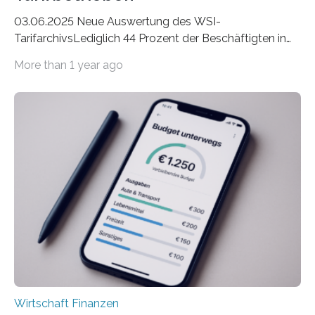
03.06.2025 Neue Auswertung des WSI-
TarifarchivsLediglich 44 Prozent der Beschäftigten in
der Privatwirtschaft erhalten Urlaubsgeld – in
More than 1 year ago
tarifgebundenen Betrieben ist der Anteil mit 72 Prozent
deutlich höherIn den letzten Jahren sind Reisen und
Unterkünfte fast überall deutlich teurer geworden. Für
viele Beschäftigte ist deshalb das zumeist im Juni oder
Juli ausgezahlte Urlaubsgeld ein wichtiger Faktor, um
sich den wohlverdienten Jahresurlaub leisten zu
können. Allerdings erhält mit 44 Prozent noch nicht
einmal die Hälfte aller Beschäftigten in der
Privatwirtschaft Urlaubsgeld. Zu diesem…
Wirtschaft Finanzen