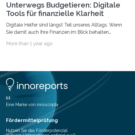
Unterwegs Budgetieren: Digitale
Tools für finanzielle Klarheit
Digitale Helfer sind längst Teil unseres Alltags. Wenn
Sie damit auch Ihre Finanzen im Blick behalten
möchten, gibt es eine Vielzahl an smarten Lösungen,
More than 1 year ago
die genau das ermöglichen: Sie helfen Ihnen, Ausgaben
zu kontrollieren, Sparziele zu erreichen oder besser zu
planen. Der folgende Überblick richtet sich daher
insbesondere an jene, die sich für digitale Finanz-
Lösungen interessieren. 1. Multibanking-Tools: Alle
Konten auf einen Blick Viele Banken bieten bereits in
ihrem Online-Banking eine Multibanking-Funktion an,
mit der sich Konten bei anderen Banken…
Eine Marke von innoscripta
Fördermittelprüfung
Nutzen Sie das Förderpotenzial