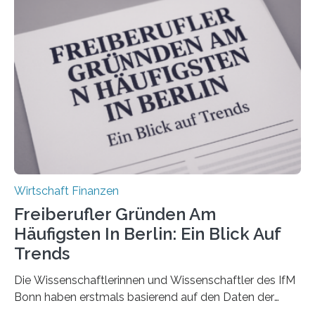
durchgeführt haben. Die Studie basiert auf den
Antworten von 1.440 selbstständigen
Versicherungsvertreter*innen und -makler*innen. Ein
Ergebnis: Deutlich mehr als die Hälfte der Befragten ist
über 50 Jahre alt und wird in den nächsten Jahren eine
Nachfolgeregelung benötigen. Aber nur ein Drittel hat
bereits Regelungen…
Wirtschaft Finanzen
Freiberufler Gründen Am
Häufigsten In Berlin: Ein Blick Auf
Trends
Die Wissenschaftlerinnen und Wissenschaftler des IfM
Bonn haben erstmals basierend auf den Daten der
Finanzamtsbezirke ein Ranking der Städte und