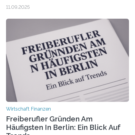
zeigt die aktuelle BVK-Strukturanalyse 2025, die Prof.
11.09.2025
Dr. Matthias Beenken und Prof. Dr. Lukas Linnenbrink
von der Fachhochschule Dortmund im Auftrag des
Bundesverbands Deutscher Versicherungskaufleute e.V.
durchgeführt haben. Die Studie basiert auf den
Antworten von 1.440 selbstständigen
Versicherungsvertreter*innen und -makler*innen. Ein
Ergebnis: Deutlich mehr als die Hälfte der Befragten ist
über 50 Jahre alt und wird in den nächsten Jahren eine
Nachfolgeregelung benötigen. Aber nur ein Drittel hat
bereits Regelungen…
Wirtschaft Finanzen
Freiberufler Gründen Am
Häufigsten In Berlin: Ein Blick Auf