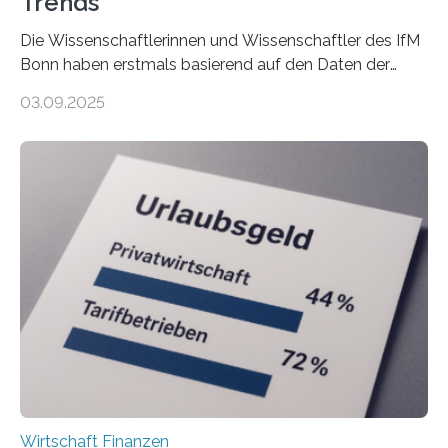
Trends
Die Wissenschaftlerinnen und Wissenschaftler des IfM
Bonn haben erstmals basierend auf den Daten der
Finanzamtsbezirke ein Ranking der Städte und
03.09.2025
Landkreise mit den meisten Gründungen von
Freiberuflerinnen und Freiberufler erstellt. Spitzenreiter
ist demnach Berlin. Betrachtet man nur die Gründungen
der Freiberuflerinnen, so liegt Leipzig an der Spitze. In
Berlin starteten in 2024 die meisten Personen in eine
eigene freiberufliche Existenz, dahinter folgten die
Städte Hamburg, München und Köln. Betrachtet man
hingegen die Existenzgründungsintensität – die Anzahl
der freiberuflichen Gründungen je…
Wirtschaft Finanzen