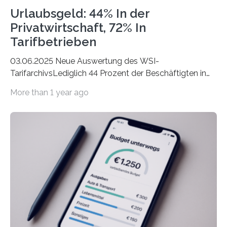
Urlaubsgeld: 44% In der
Privatwirtschaft, 72% In
Tarifbetrieben
03.06.2025 Neue Auswertung des WSI-
TarifarchivsLediglich 44 Prozent der Beschäftigten in
der Privatwirtschaft erhalten Urlaubsgeld – in
More than 1 year ago
tarifgebundenen Betrieben ist der Anteil mit 72 Prozent
deutlich höherIn den letzten Jahren sind Reisen und
Unterkünfte fast überall deutlich teurer geworden. Für
viele Beschäftigte ist deshalb das zumeist im Juni oder
Juli ausgezahlte Urlaubsgeld ein wichtiger Faktor, um
sich den wohlverdienten Jahresurlaub leisten zu
können. Allerdings erhält mit 44 Prozent noch nicht
einmal die Hälfte aller Beschäftigten in der
Privatwirtschaft Urlaubsgeld. Zu diesem…