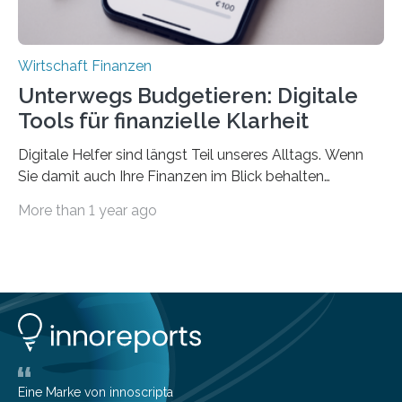
Wirtschaft Finanzen
Unterwegs Budgetieren: Digitale
Tools für finanzielle Klarheit
Digitale Helfer sind längst Teil unseres Alltags. Wenn
Sie damit auch Ihre Finanzen im Blick behalten
möchten, gibt es eine Vielzahl an smarten Lösungen,
More than 1 year ago
die genau das ermöglichen: Sie helfen Ihnen, Ausgaben
zu kontrollieren, Sparziele zu erreichen oder besser zu
planen. Der folgende Überblick richtet sich daher
insbesondere an jene, die sich für digitale Finanz-
Lösungen interessieren. 1. Multibanking-Tools: Alle
Konten auf einen Blick Viele Banken bieten bereits in
ihrem Online-Banking eine Multibanking-Funktion an,
mit der sich Konten bei anderen Banken…
Eine Marke von innoscripta