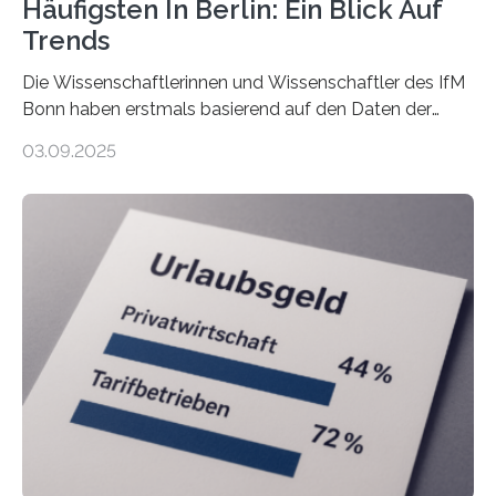
Häufigsten In Berlin: Ein Blick Auf
Trends
Die Wissenschaftlerinnen und Wissenschaftler des IfM
Bonn haben erstmals basierend auf den Daten der
Finanzamtsbezirke ein Ranking der Städte und
03.09.2025
Landkreise mit den meisten Gründungen von
Freiberuflerinnen und Freiberufler erstellt. Spitzenreiter
ist demnach Berlin. Betrachtet man nur die Gründungen
der Freiberuflerinnen, so liegt Leipzig an der Spitze. In
Berlin starteten in 2024 die meisten Personen in eine
eigene freiberufliche Existenz, dahinter folgten die
Städte Hamburg, München und Köln. Betrachtet man
hingegen die Existenzgründungsintensität – die Anzahl
der freiberuflichen Gründungen je…