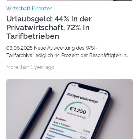
Wirtschaft Finanzen
Urlaubsgeld: 44% In der
Privatwirtschaft, 72% In
Tarifbetrieben
03.06.2025 Neue Auswertung des WSI-
TarifarchivsLediglich 44 Prozent der Beschäftigten in
der Privatwirtschaft erhalten Urlaubsgeld – in
More than 1 year ago
tarifgebundenen Betrieben ist der Anteil mit 72 Prozent
deutlich höherIn den letzten Jahren sind Reisen und
Unterkünfte fast überall deutlich teurer geworden. Für
viele Beschäftigte ist deshalb das zumeist im Juni oder
Juli ausgezahlte Urlaubsgeld ein wichtiger Faktor, um
sich den wohlverdienten Jahresurlaub leisten zu
können. Allerdings erhält mit 44 Prozent noch nicht
einmal die Hälfte aller Beschäftigten in der
Privatwirtschaft Urlaubsgeld. Zu diesem…