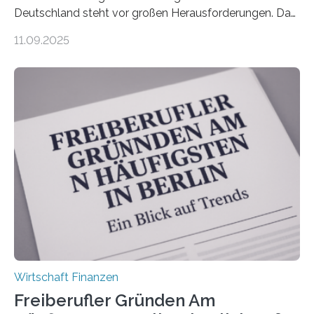
Deutschland steht vor großen Herausforderungen. Das
zeigt die aktuelle BVK-Strukturanalyse 2025, die Prof.
11.09.2025
Dr. Matthias Beenken und Prof. Dr. Lukas Linnenbrink
von der Fachhochschule Dortmund im Auftrag des
Bundesverbands Deutscher Versicherungskaufleute e.V.
durchgeführt haben. Die Studie basiert auf den
Antworten von 1.440 selbstständigen
Versicherungsvertreter*innen und -makler*innen. Ein
Ergebnis: Deutlich mehr als die Hälfte der Befragten ist
über 50 Jahre alt und wird in den nächsten Jahren eine
Nachfolgeregelung benötigen. Aber nur ein Drittel hat
bereits Regelungen…
Wirtschaft Finanzen
Freiberufler Gründen Am