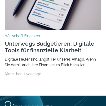
Privatwirtschaft Urlaubsgeld. Zu diesem…
Wirtschaft Finanzen
Unterwegs Budgetieren: Digitale
Tools für finanzielle Klarheit
Digitale Helfer sind längst Teil unseres Alltags. Wenn
Sie damit auch Ihre Finanzen im Blick behalten
möchten, gibt es eine Vielzahl an smarten Lösungen,
More than 1 year ago
die genau das ermöglichen: Sie helfen Ihnen, Ausgaben
zu kontrollieren, Sparziele zu erreichen oder besser zu
planen. Der folgende Überblick richtet sich daher
insbesondere an jene, die sich für digitale Finanz-
Lösungen interessieren. 1. Multibanking-Tools: Alle
Konten auf einen Blick Viele Banken bieten bereits in