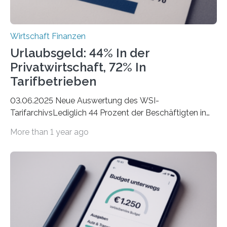
Wirtschaft Finanzen
Urlaubsgeld: 44% In der
Privatwirtschaft, 72% In
Tarifbetrieben
03.06.2025 Neue Auswertung des WSI-
TarifarchivsLediglich 44 Prozent der Beschäftigten in
der Privatwirtschaft erhalten Urlaubsgeld – in
More than 1 year ago
tarifgebundenen Betrieben ist der Anteil mit 72 Prozent
deutlich höherIn den letzten Jahren sind Reisen und
Unterkünfte fast überall deutlich teurer geworden. Für
viele Beschäftigte ist deshalb das zumeist im Juni oder
Juli ausgezahlte Urlaubsgeld ein wichtiger Faktor, um
sich den wohlverdienten Jahresurlaub leisten zu
können. Allerdings erhält mit 44 Prozent noch nicht
einmal die Hälfte aller Beschäftigten in der