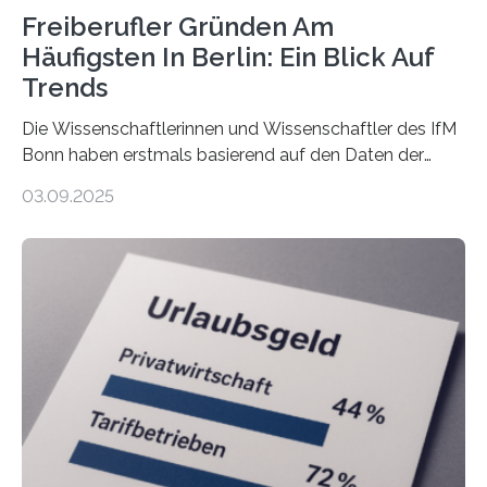
Freiberufler Gründen Am
Häufigsten In Berlin: Ein Blick Auf
Trends
Die Wissenschaftlerinnen und Wissenschaftler des IfM
Bonn haben erstmals basierend auf den Daten der
Finanzamtsbezirke ein Ranking der Städte und
03.09.2025
Landkreise mit den meisten Gründungen von
Freiberuflerinnen und Freiberufler erstellt. Spitzenreiter
ist demnach Berlin. Betrachtet man nur die Gründungen
der Freiberuflerinnen, so liegt Leipzig an der Spitze. In
Berlin starteten in 2024 die meisten Personen in eine
eigene freiberufliche Existenz, dahinter folgten die
Städte Hamburg, München und Köln. Betrachtet man
hingegen die Existenzgründungsintensität – die Anzahl
der freiberuflichen Gründungen je…