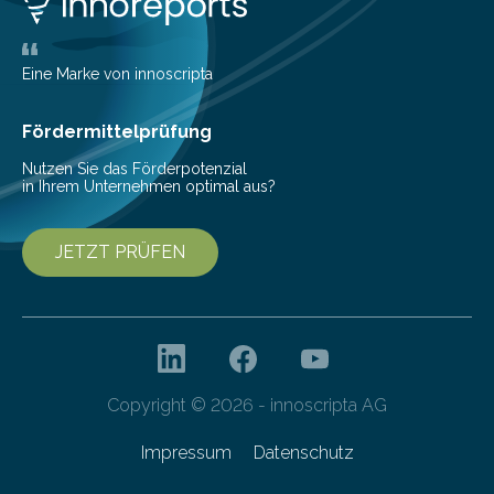
ihrem Online-Banking eine Multibanking-Funktion an,
mit der sich Konten bei anderen Banken…
Eine Marke von innoscripta
Fördermittelprüfung
Nutzen Sie das Förderpotenzial
in Ihrem Unternehmen optimal aus?
JETZT PRÜFEN
Copyright © 2026 - innoscripta AG
Impressum
Datenschutz