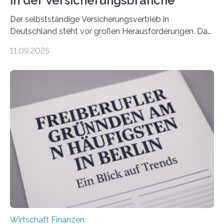
in der Versicherungsbranche
Der selbstständige Versicherungsvertrieb in
Deutschland steht vor großen Herausforderungen. Das
zeigt die aktuelle BVK-Strukturanalyse 2025, die Prof.
11.09.2025
Dr. Matthias Beenken und Prof. Dr. Lukas Linnenbrink
von der Fachhochschule Dortmund im Auftrag des
Bundesverbands Deutscher Versicherungskaufleute e.V.
durchgeführt haben. Die Studie basiert auf den
Antworten von 1.440 selbstständigen
Versicherungsvertreter*innen und -makler*innen. Ein
Ergebnis: Deutlich mehr als die Hälfte der Befragten ist
über 50 Jahre alt und wird in den nächsten Jahren eine
Nachfolgeregelung benötigen. Aber nur ein Drittel hat
bereits Regelungen…
Wirtschaft Finanzen