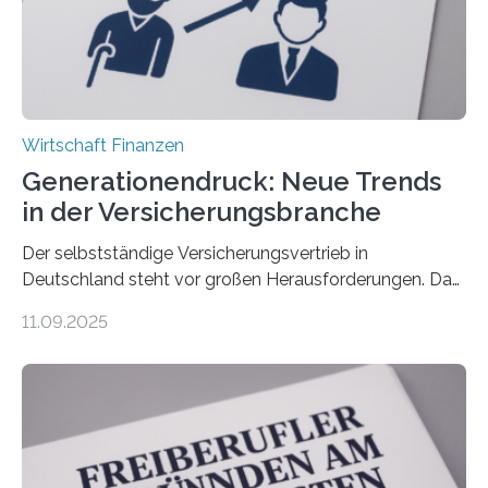
Wirtschaft Finanzen
Generationendruck: Neue Trends
in der Versicherungsbranche
Der selbstständige Versicherungsvertrieb in
Deutschland steht vor großen Herausforderungen. Das
zeigt die aktuelle BVK-Strukturanalyse 2025, die Prof.
11.09.2025
Dr. Matthias Beenken und Prof. Dr. Lukas Linnenbrink
von der Fachhochschule Dortmund im Auftrag des
Bundesverbands Deutscher Versicherungskaufleute e.V.
durchgeführt haben. Die Studie basiert auf den
Antworten von 1.440 selbstständigen
Versicherungsvertreter*innen und -makler*innen. Ein