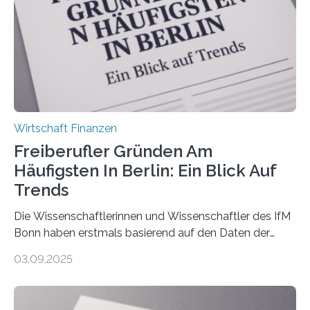
Ergebnis: Deutlich mehr als die Hälfte der Befragten ist
über 50 Jahre alt und wird in den nächsten Jahren eine
Nachfolgeregelung benötigen. Aber nur ein Drittel hat
bereits Regelungen…
Wirtschaft Finanzen
Freiberufler Gründen Am
Häufigsten In Berlin: Ein Blick Auf
Trends
Die Wissenschaftlerinnen und Wissenschaftler des IfM
Bonn haben erstmals basierend auf den Daten der
Finanzamtsbezirke ein Ranking der Städte und
03.09.2025
Landkreise mit den meisten Gründungen von
Freiberuflerinnen und Freiberufler erstellt. Spitzenreiter
ist demnach Berlin. Betrachtet man nur die Gründungen