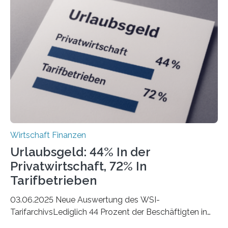
der Freiberuflerinnen, so liegt Leipzig an der Spitze. In
Berlin starteten in 2024 die meisten Personen in eine
eigene freiberufliche Existenz, dahinter folgten die
Städte Hamburg, München und Köln. Betrachtet man
hingegen die Existenzgründungsintensität – die Anzahl
der freiberuflichen Gründungen je…
Wirtschaft Finanzen
Urlaubsgeld: 44% In der
Privatwirtschaft, 72% In
Tarifbetrieben
03.06.2025 Neue Auswertung des WSI-
TarifarchivsLediglich 44 Prozent der Beschäftigten in
der Privatwirtschaft erhalten Urlaubsgeld – in