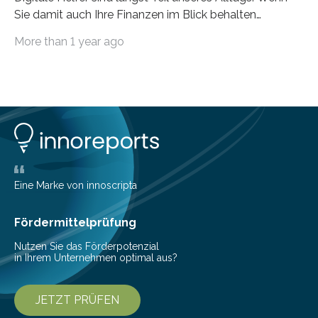
Sie damit auch Ihre Finanzen im Blick behalten
möchten, gibt es eine Vielzahl an smarten Lösungen,
More than 1 year ago
die genau das ermöglichen: Sie helfen Ihnen, Ausgaben
zu kontrollieren, Sparziele zu erreichen oder besser zu
planen. Der folgende Überblick richtet sich daher
insbesondere an jene, die sich für digitale Finanz-
Lösungen interessieren. 1. Multibanking-Tools: Alle
Konten auf einen Blick Viele Banken bieten bereits in
ihrem Online-Banking eine Multibanking-Funktion an,
mit der sich Konten bei anderen Banken…
Eine Marke von innoscripta
Fördermittelprüfung
Nutzen Sie das Förderpotenzial
in Ihrem Unternehmen optimal aus?
JETZT PRÜFEN