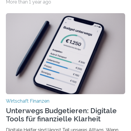
More than 1 year ago
tarifgebundenen Betrieben ist der Anteil mit 72 Prozent
deutlich höherIn den letzten Jahren sind Reisen und
Unterkünfte fast überall deutlich teurer geworden. Für
viele Beschäftigte ist deshalb das zumeist im Juni oder
Juli ausgezahlte Urlaubsgeld ein wichtiger Faktor, um
sich den wohlverdienten Jahresurlaub leisten zu
können. Allerdings erhält mit 44 Prozent noch nicht
einmal die Hälfte aller Beschäftigten in der
Privatwirtschaft Urlaubsgeld. Zu diesem…
Wirtschaft Finanzen
Unterwegs Budgetieren: Digitale
Tools für finanzielle Klarheit
Digitale Helfer sind längst Teil unseres Alltags. Wenn