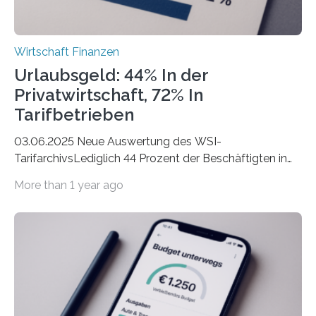
Wirtschaft Finanzen
Urlaubsgeld: 44% In der
Privatwirtschaft, 72% In
Tarifbetrieben
03.06.2025 Neue Auswertung des WSI-
TarifarchivsLediglich 44 Prozent der Beschäftigten in
der Privatwirtschaft erhalten Urlaubsgeld – in
More than 1 year ago
tarifgebundenen Betrieben ist der Anteil mit 72 Prozent
deutlich höherIn den letzten Jahren sind Reisen und
Unterkünfte fast überall deutlich teurer geworden. Für
viele Beschäftigte ist deshalb das zumeist im Juni oder
Juli ausgezahlte Urlaubsgeld ein wichtiger Faktor, um
sich den wohlverdienten Jahresurlaub leisten zu
können. Allerdings erhält mit 44 Prozent noch nicht
einmal die Hälfte aller Beschäftigten in der