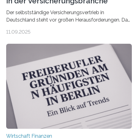
in der Versicherungsbranche
Der selbstständige Versicherungsvertrieb in
Deutschland steht vor großen Herausforderungen. Das
zeigt die aktuelle BVK-Strukturanalyse 2025, die Prof.
11.09.2025
Dr. Matthias Beenken und Prof. Dr. Lukas Linnenbrink
von der Fachhochschule Dortmund im Auftrag des
Bundesverbands Deutscher Versicherungskaufleute e.V.
durchgeführt haben. Die Studie basiert auf den
Antworten von 1.440 selbstständigen
Versicherungsvertreter*innen und -makler*innen. Ein
Ergebnis: Deutlich mehr als die Hälfte der Befragten ist
über 50 Jahre alt und wird in den nächsten Jahren eine
Nachfolgeregelung benötigen. Aber nur ein Drittel hat
bereits Regelungen…
Wirtschaft Finanzen