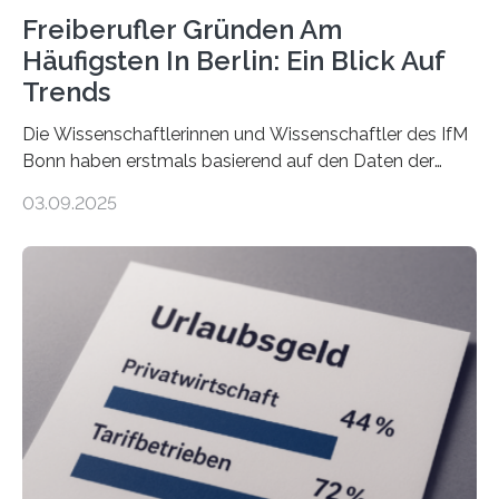
Freiberufler Gründen Am
Häufigsten In Berlin: Ein Blick Auf
Trends
Die Wissenschaftlerinnen und Wissenschaftler des IfM
Bonn haben erstmals basierend auf den Daten der
Finanzamtsbezirke ein Ranking der Städte und
03.09.2025
Landkreise mit den meisten Gründungen von
Freiberuflerinnen und Freiberufler erstellt. Spitzenreiter
ist demnach Berlin. Betrachtet man nur die Gründungen
der Freiberuflerinnen, so liegt Leipzig an der Spitze. In
Berlin starteten in 2024 die meisten Personen in eine
eigene freiberufliche Existenz, dahinter folgten die
Städte Hamburg, München und Köln. Betrachtet man
hingegen die Existenzgründungsintensität – die Anzahl
der freiberuflichen Gründungen je…