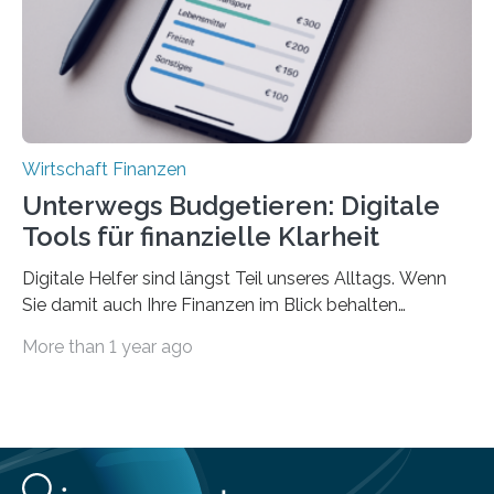
Privatwirtschaft Urlaubsgeld. Zu diesem…
Wirtschaft Finanzen
Unterwegs Budgetieren: Digitale
Tools für finanzielle Klarheit
Digitale Helfer sind längst Teil unseres Alltags. Wenn
Sie damit auch Ihre Finanzen im Blick behalten
möchten, gibt es eine Vielzahl an smarten Lösungen,
More than 1 year ago
die genau das ermöglichen: Sie helfen Ihnen, Ausgaben
zu kontrollieren, Sparziele zu erreichen oder besser zu
planen. Der folgende Überblick richtet sich daher
insbesondere an jene, die sich für digitale Finanz-
Lösungen interessieren. 1. Multibanking-Tools: Alle
Konten auf einen Blick Viele Banken bieten bereits in