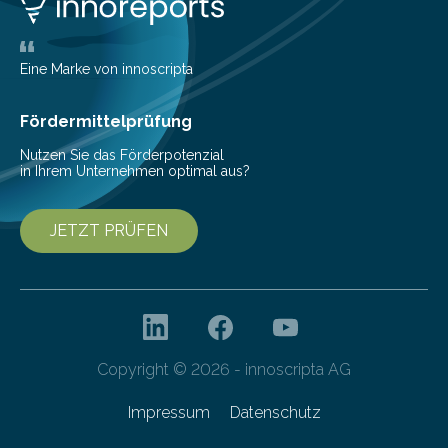
ihrem Online-Banking eine Multibanking-Funktion an,
mit der sich Konten bei anderen Banken…
Eine Marke von innoscripta
Fördermittelprüfung
Nutzen Sie das Förderpotenzial
in Ihrem Unternehmen optimal aus?
JETZT PRÜFEN
Copyright © 2026 - innoscripta AG
Impressum
Datenschutz