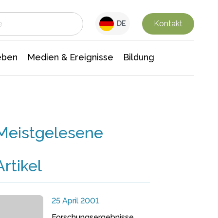
 Leben
Medien & Ereignisse
Interdisziplinäre Forschung
Veranstaltungsnachrichten
n Chemie
Gesellschaftswissenschaften
Kontakt
DE
eben
Medien & Ereignisse
Bildung
Meistgelesene
Artikel
25 April 2001
Forschungsergebnisse