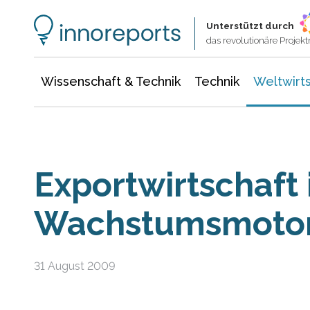
Wissenschaft & Technik
Informationstechnologie
Energie & Elektrotechnik
Unterstützt durch
das revolutionäre Proje
Wissenschaft & Technik
Technik
Weltwirts
Exportwirtschaft 
Wachstumsmotor 
31 August 2009