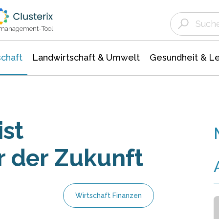
Landwirtschaft & Umwelt
Gesundheit &
Agrar- Forstwissenschaften
Unternehmensmeldungen
Biowissenschafte
Ökologie Umwelt- Naturschutz
ktmanagement-Tool
chaft
Landwirtschaft & Umwelt
Gesundheit & L
ist
der Zukunft
Wirtschaft Finanzen