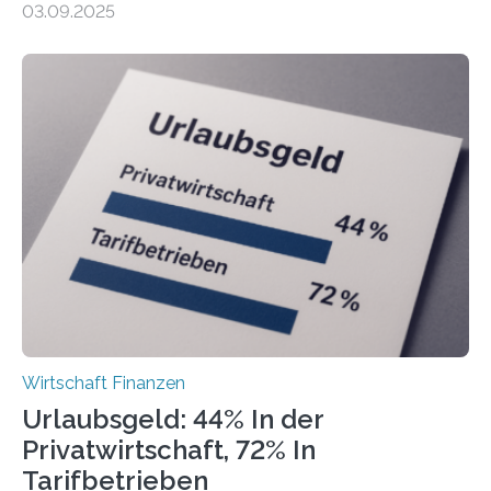
03.09.2025
Landkreise mit den meisten Gründungen von
Freiberuflerinnen und Freiberufler erstellt. Spitzenreiter
ist demnach Berlin. Betrachtet man nur die Gründungen
der Freiberuflerinnen, so liegt Leipzig an der Spitze. In
Berlin starteten in 2024 die meisten Personen in eine
eigene freiberufliche Existenz, dahinter folgten die
Städte Hamburg, München und Köln. Betrachtet man
hingegen die Existenzgründungsintensität – die Anzahl
der freiberuflichen Gründungen je…
Wirtschaft Finanzen
Urlaubsgeld: 44% In der
Privatwirtschaft, 72% In
Tarifbetrieben