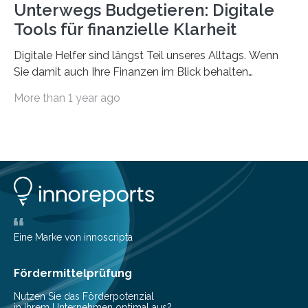
Unterwegs Budgetieren: Digitale
Tools für finanzielle Klarheit
Digitale Helfer sind längst Teil unseres Alltags. Wenn
Sie damit auch Ihre Finanzen im Blick behalten
möchten, gibt es eine Vielzahl an smarten Lösungen,
More than 1 year ago
die genau das ermöglichen: Sie helfen Ihnen, Ausgaben
zu kontrollieren, Sparziele zu erreichen oder besser zu
planen. Der folgende Überblick richtet sich daher
insbesondere an jene, die sich für digitale Finanz-
Lösungen interessieren. 1. Multibanking-Tools: Alle
Konten auf einen Blick Viele Banken bieten bereits in
ihrem Online-Banking eine Multibanking-Funktion an,
mit der sich Konten bei anderen Banken…
Eine Marke von innoscripta
Fördermittelprüfung
Nutzen Sie das Förderpotenzial
in Ihrem Unternehmen optimal aus?