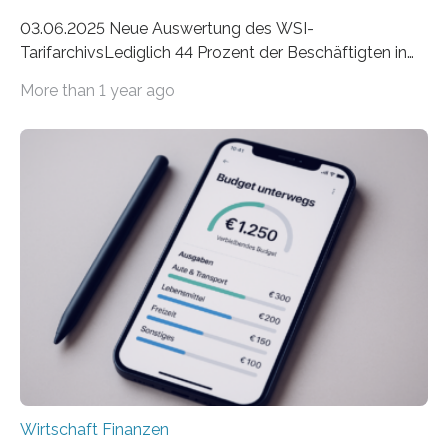
03.06.2025 Neue Auswertung des WSI-
TarifarchivsLediglich 44 Prozent der Beschäftigten in
der Privatwirtschaft erhalten Urlaubsgeld – in
More than 1 year ago
tarifgebundenen Betrieben ist der Anteil mit 72 Prozent
deutlich höherIn den letzten Jahren sind Reisen und
Unterkünfte fast überall deutlich teurer geworden. Für
viele Beschäftigte ist deshalb das zumeist im Juni oder
Juli ausgezahlte Urlaubsgeld ein wichtiger Faktor, um
sich den wohlverdienten Jahresurlaub leisten zu
können. Allerdings erhält mit 44 Prozent noch nicht
einmal die Hälfte aller Beschäftigten in der
Privatwirtschaft Urlaubsgeld. Zu diesem…
Wirtschaft Finanzen