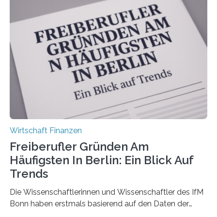
durchgeführt haben. Die Studie basiert auf den
Antworten von 1.440 selbstständigen
Versicherungsvertreter*innen und -makler*innen. Ein
Ergebnis: Deutlich mehr als die Hälfte der Befragten ist
über 50 Jahre alt und wird in den nächsten Jahren eine
Nachfolgeregelung benötigen. Aber nur ein Drittel hat
bereits Regelungen…
Wirtschaft Finanzen
Freiberufler Gründen Am
Häufigsten In Berlin: Ein Blick Auf
Trends
Die Wissenschaftlerinnen und Wissenschaftler des IfM
Bonn haben erstmals basierend auf den Daten der
Finanzamtsbezirke ein Ranking der Städte und