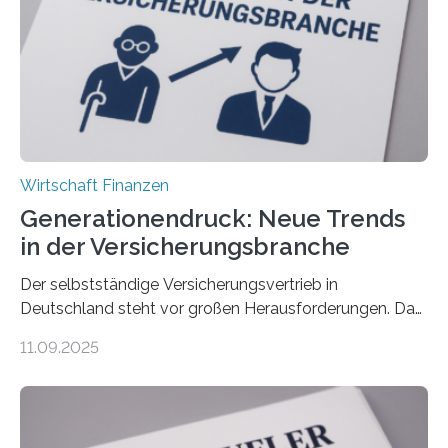
Wirtschaft Finanzen
Generationendruck: Neue Trends
in der Versicherungsbranche
Der selbstständige Versicherungsvertrieb in
Deutschland steht vor großen Herausforderungen. Das
zeigt die aktuelle BVK-Strukturanalyse 2025, die Prof.
11.09.2025
Dr. Matthias Beenken und Prof. Dr. Lukas Linnenbrink
von der Fachhochschule Dortmund im Auftrag des
Bundesverbands Deutscher Versicherungskaufleute e.V.
durchgeführt haben. Die Studie basiert auf den