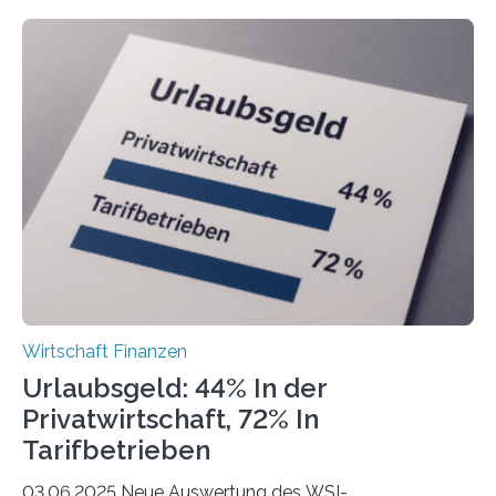
Freiberuflerinnen und Freiberufler erstellt. Spitzenreiter
ist demnach Berlin. Betrachtet man nur die Gründungen
der Freiberuflerinnen, so liegt Leipzig an der Spitze. In
Berlin starteten in 2024 die meisten Personen in eine
eigene freiberufliche Existenz, dahinter folgten die
Städte Hamburg, München und Köln. Betrachtet man
hingegen die Existenzgründungsintensität – die Anzahl
der freiberuflichen Gründungen je…
Wirtschaft Finanzen
Urlaubsgeld: 44% In der
Privatwirtschaft, 72% In
Tarifbetrieben
03.06.2025 Neue Auswertung des WSI-