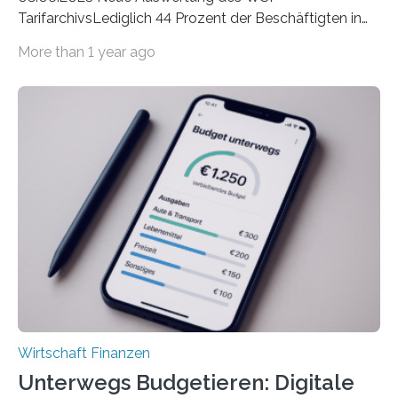
TarifarchivsLediglich 44 Prozent der Beschäftigten in
der Privatwirtschaft erhalten Urlaubsgeld – in
More than 1 year ago
tarifgebundenen Betrieben ist der Anteil mit 72 Prozent
deutlich höherIn den letzten Jahren sind Reisen und
Unterkünfte fast überall deutlich teurer geworden. Für
viele Beschäftigte ist deshalb das zumeist im Juni oder
Juli ausgezahlte Urlaubsgeld ein wichtiger Faktor, um
sich den wohlverdienten Jahresurlaub leisten zu
können. Allerdings erhält mit 44 Prozent noch nicht
einmal die Hälfte aller Beschäftigten in der
Privatwirtschaft Urlaubsgeld. Zu diesem…
Wirtschaft Finanzen
Unterwegs Budgetieren: Digitale