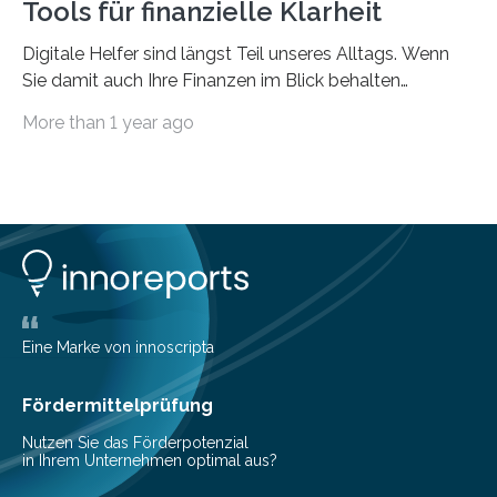
Tools für finanzielle Klarheit
Digitale Helfer sind längst Teil unseres Alltags. Wenn
Sie damit auch Ihre Finanzen im Blick behalten
möchten, gibt es eine Vielzahl an smarten Lösungen,
More than 1 year ago
die genau das ermöglichen: Sie helfen Ihnen, Ausgaben
zu kontrollieren, Sparziele zu erreichen oder besser zu
planen. Der folgende Überblick richtet sich daher
insbesondere an jene, die sich für digitale Finanz-
Lösungen interessieren. 1. Multibanking-Tools: Alle
Konten auf einen Blick Viele Banken bieten bereits in
ihrem Online-Banking eine Multibanking-Funktion an,
mit der sich Konten bei anderen Banken…
Eine Marke von innoscripta
Fördermittelprüfung
Nutzen Sie das Förderpotenzial
in Ihrem Unternehmen optimal aus?