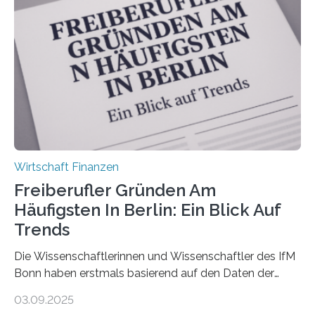
Antworten von 1.440 selbstständigen
Versicherungsvertreter*innen und -makler*innen. Ein
Ergebnis: Deutlich mehr als die Hälfte der Befragten ist
über 50 Jahre alt und wird in den nächsten Jahren eine
Nachfolgeregelung benötigen. Aber nur ein Drittel hat
bereits Regelungen…
Wirtschaft Finanzen
Freiberufler Gründen Am
Häufigsten In Berlin: Ein Blick Auf
Trends
Die Wissenschaftlerinnen und Wissenschaftler des IfM
Bonn haben erstmals basierend auf den Daten der
Finanzamtsbezirke ein Ranking der Städte und
03.09.2025
Landkreise mit den meisten Gründungen von