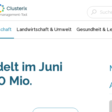
Landwirtschaft & Umwelt
Gesundheit &
Agrar- Forstwissenschaften
Unternehmensmeldungen
Biowissenschafte
Ökologie Umwelt- Naturschutz
ktmanagement-Tool
chaft
Landwirtschaft & Umwelt
Gesundheit & L
elt im Juni
0 Mio.