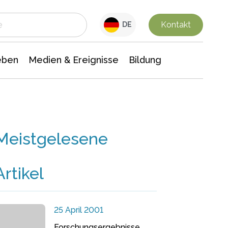
 Leben
Medien & Ereignisse
Interdisziplinäre Forschung
Veranstaltungsnachrichten
n Chemie
Gesellschaftswissenschaften
Kontakt
DE
eben
Medien & Ereignisse
Bildung
Meistgelesene
Artikel
25 April 2001
Forschungsergebnisse