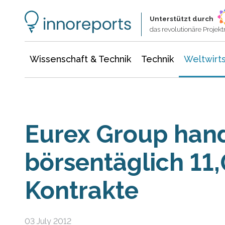
Wissenschaft & Technik
Informationstechnologie
Energie & Elektrotechnik
Unterstützt durch
das revolutionäre Proje
Wissenschaft & Technik
Technik
Weltwirts
Eurex Group hand
börsentäglich 11,
Kontrakte
03 July 2012