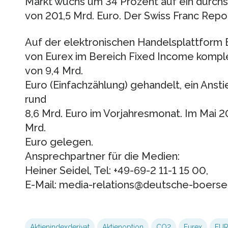
Markt wuchs um 34 Prozent auf ein durch
von 201,5 Mrd. Euro. Der Swiss Franc Repo-
Auf der elektronischen Handelsplattform 
von Eurex im Bereich Fixed Income komple
von 9,4 Mrd.
Euro (Einfachzählung) gehandelt, ein Ansti
rund
8,6 Mrd. Euro im Vorjahresmonat. Im Mai 2
Mrd.
Euro gelegen.
Ansprechpartner für die Medien:
Heiner Seidel, Tel: +49-69-2 11-1 15 00,
E-Mail: media-relations@deutsche-boers
Aktienindexderivat
Aktienoption
CO2
Eurex
EUR