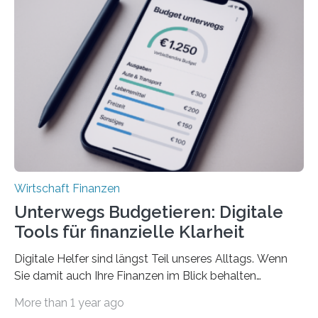
viele Beschäftigte ist deshalb das zumeist im Juni oder
Juli ausgezahlte Urlaubsgeld ein wichtiger Faktor, um
sich den wohlverdienten Jahresurlaub leisten zu
können. Allerdings erhält mit 44 Prozent noch nicht
einmal die Hälfte aller Beschäftigten in der
Privatwirtschaft Urlaubsgeld. Zu diesem…
Wirtschaft Finanzen
Unterwegs Budgetieren: Digitale
Tools für finanzielle Klarheit
Digitale Helfer sind längst Teil unseres Alltags. Wenn
Sie damit auch Ihre Finanzen im Blick behalten
möchten, gibt es eine Vielzahl an smarten Lösungen,
More than 1 year ago
die genau das ermöglichen: Sie helfen Ihnen, Ausgaben