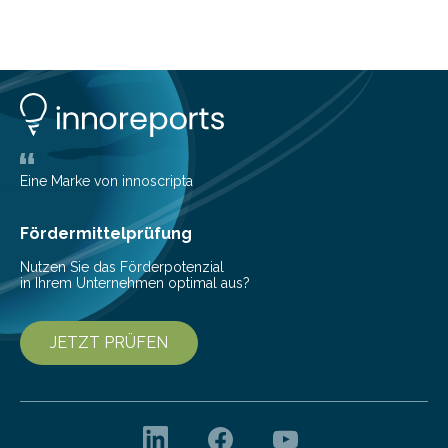
zu kontrollieren, Sparziele zu erreichen oder besser zu
planen. Der folgende Überblick richtet sich daher
insbesondere an jene, die sich für digitale Finanz-
Lösungen interessieren. 1. Multibanking-Tools: Alle
Konten auf einen Blick Viele Banken bieten bereits in
ihrem Online-Banking eine Multibanking-Funktion an,
mit der sich Konten bei anderen Banken…
Eine Marke von innoscripta
Fördermittelprüfung
Nutzen Sie das Förderpotenzial
in Ihrem Unternehmen optimal aus?
JETZT PRÜFEN