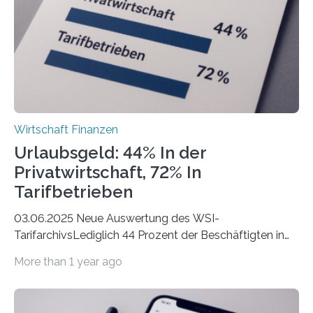
Städte Hamburg, München und Köln. Betrachtet man
hingegen die Existenzgründungsintensität – die Anzahl
der freiberuflichen Gründungen je…
Wirtschaft Finanzen
Urlaubsgeld: 44% In der
Privatwirtschaft, 72% In
Tarifbetrieben
03.06.2025 Neue Auswertung des WSI-
TarifarchivsLediglich 44 Prozent der Beschäftigten in
der Privatwirtschaft erhalten Urlaubsgeld – in
More than 1 year ago
tarifgebundenen Betrieben ist der Anteil mit 72 Prozent
deutlich höherIn den letzten Jahren sind Reisen und
Unterkünfte fast überall deutlich teurer geworden. Für