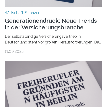
Wirtschaft Finanzen
Generationendruck: Neue Trends
in der Versicherungsbranche
Der selbstständige Versicherungsvertrieb in
Deutschland steht vor großen Herausforderungen. Das
zeigt die aktuelle BVK-Strukturanalyse 2025, die Prof.
11.09.2025
Dr. Matthias Beenken und Prof. Dr. Lukas Linnenbrink
von der Fachhochschule Dortmund im Auftrag des
Bundesverbands Deutscher Versicherungskaufleute e.V.
durchgeführt haben. Die Studie basiert auf den
Antworten von 1.440 selbstständigen
Versicherungsvertreter*innen und -makler*innen. Ein
Ergebnis: Deutlich mehr als die Hälfte der Befragten ist
über 50 Jahre alt und wird in den nächsten Jahren eine
Nachfolgeregelung benötigen. Aber nur ein Drittel hat
bereits Regelungen…