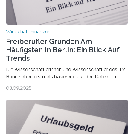
Wirtschaft Finanzen
Freiberufler Gründen Am
Häufigsten In Berlin: Ein Blick Auf
Trends
Die Wissenschaftlerinnen und Wissenschaftler des IfM
Bonn haben erstmals basierend auf den Daten der
Finanzamtsbezirke ein Ranking der Städte und
03.09.2025
Landkreise mit den meisten Gründungen von
Freiberuflerinnen und Freiberufler erstellt. Spitzenreiter
ist demnach Berlin. Betrachtet man nur die Gründungen
der Freiberuflerinnen, so liegt Leipzig an der Spitze. In
Berlin starteten in 2024 die meisten Personen in eine
eigene freiberufliche Existenz, dahinter folgten die