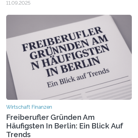
11.09.2025
Dr. Matthias Beenken und Prof. Dr. Lukas Linnenbrink
von der Fachhochschule Dortmund im Auftrag des
Bundesverbands Deutscher Versicherungskaufleute e.V.
durchgeführt haben. Die Studie basiert auf den
Antworten von 1.440 selbstständigen
Versicherungsvertreter*innen und -makler*innen. Ein
Ergebnis: Deutlich mehr als die Hälfte der Befragten ist
über 50 Jahre alt und wird in den nächsten Jahren eine
Nachfolgeregelung benötigen. Aber nur ein Drittel hat
bereits Regelungen…
Wirtschaft Finanzen
Freiberufler Gründen Am
Häufigsten In Berlin: Ein Blick Auf
Trends