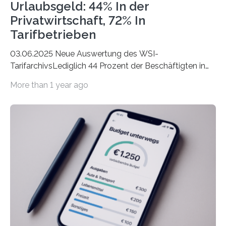
Urlaubsgeld: 44% In der
Privatwirtschaft, 72% In
Tarifbetrieben
03.06.2025 Neue Auswertung des WSI-
TarifarchivsLediglich 44 Prozent der Beschäftigten in
der Privatwirtschaft erhalten Urlaubsgeld – in
More than 1 year ago
tarifgebundenen Betrieben ist der Anteil mit 72 Prozent
deutlich höherIn den letzten Jahren sind Reisen und
Unterkünfte fast überall deutlich teurer geworden. Für
viele Beschäftigte ist deshalb das zumeist im Juni oder
Juli ausgezahlte Urlaubsgeld ein wichtiger Faktor, um
sich den wohlverdienten Jahresurlaub leisten zu
können. Allerdings erhält mit 44 Prozent noch nicht
einmal die Hälfte aller Beschäftigten in der
Privatwirtschaft Urlaubsgeld. Zu diesem…