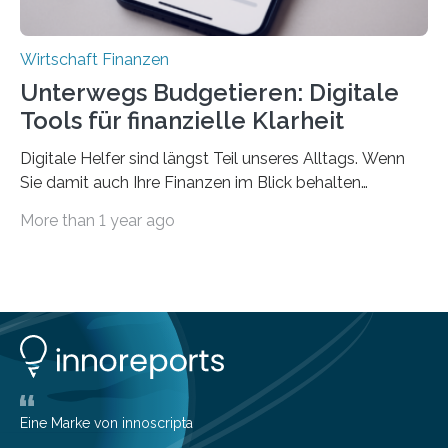
Wirtschaft Finanzen
Unterwegs Budgetieren: Digitale
Tools für finanzielle Klarheit
Digitale Helfer sind längst Teil unseres Alltags. Wenn
Sie damit auch Ihre Finanzen im Blick behalten
möchten, gibt es eine Vielzahl an smarten Lösungen,
More than 1 year ago
die genau das ermöglichen: Sie helfen Ihnen, Ausgaben
zu kontrollieren, Sparziele zu erreichen oder besser zu
planen. Der folgende Überblick richtet sich daher
insbesondere an jene, die sich für digitale Finanz-
Lösungen interessieren. 1. Multibanking-Tools: Alle
Konten auf einen Blick Viele Banken bieten bereits in
ihrem Online-Banking eine Multibanking-Funktion an,
mit der sich Konten bei anderen Banken…
Eine Marke von innoscripta