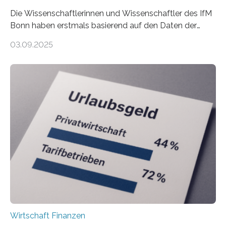
Die Wissenschaftlerinnen und Wissenschaftler des IfM
Bonn haben erstmals basierend auf den Daten der
Finanzamtsbezirke ein Ranking der Städte und
03.09.2025
Landkreise mit den meisten Gründungen von
Freiberuflerinnen und Freiberufler erstellt. Spitzenreiter
ist demnach Berlin. Betrachtet man nur die Gründungen
der Freiberuflerinnen, so liegt Leipzig an der Spitze. In
Berlin starteten in 2024 die meisten Personen in eine
eigene freiberufliche Existenz, dahinter folgten die
Städte Hamburg, München und Köln. Betrachtet man
hingegen die Existenzgründungsintensität – die Anzahl
der freiberuflichen Gründungen je…
Wirtschaft Finanzen