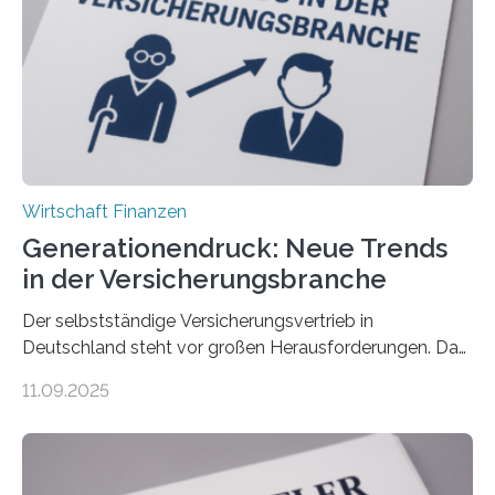
Wirtschaft Finanzen
Generationendruck: Neue Trends
in der Versicherungsbranche
Der selbstständige Versicherungsvertrieb in
Deutschland steht vor großen Herausforderungen. Das
zeigt die aktuelle BVK-Strukturanalyse 2025, die Prof.
11.09.2025
Dr. Matthias Beenken und Prof. Dr. Lukas Linnenbrink
von der Fachhochschule Dortmund im Auftrag des
Bundesverbands Deutscher Versicherungskaufleute e.V.
durchgeführt haben. Die Studie basiert auf den