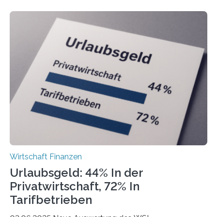
Freiberuflerinnen und Freiberufler erstellt. Spitzenreiter
ist demnach Berlin. Betrachtet man nur die Gründungen
der Freiberuflerinnen, so liegt Leipzig an der Spitze. In
Berlin starteten in 2024 die meisten Personen in eine
eigene freiberufliche Existenz, dahinter folgten die
Städte Hamburg, München und Köln. Betrachtet man
hingegen die Existenzgründungsintensität – die Anzahl
der freiberuflichen Gründungen je…
Wirtschaft Finanzen
Urlaubsgeld: 44% In der
Privatwirtschaft, 72% In
Tarifbetrieben