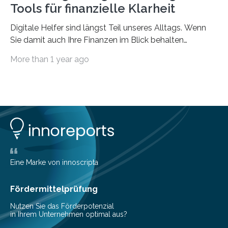
Tools für finanzielle Klarheit
Digitale Helfer sind längst Teil unseres Alltags. Wenn
Sie damit auch Ihre Finanzen im Blick behalten
möchten, gibt es eine Vielzahl an smarten Lösungen,
More than 1 year ago
die genau das ermöglichen: Sie helfen Ihnen, Ausgaben
zu kontrollieren, Sparziele zu erreichen oder besser zu
planen. Der folgende Überblick richtet sich daher
insbesondere an jene, die sich für digitale Finanz-
Lösungen interessieren. 1. Multibanking-Tools: Alle
Konten auf einen Blick Viele Banken bieten bereits in
ihrem Online-Banking eine Multibanking-Funktion an,
mit der sich Konten bei anderen Banken…
Eine Marke von innoscripta
Fördermittelprüfung
Nutzen Sie das Förderpotenzial
in Ihrem Unternehmen optimal aus?