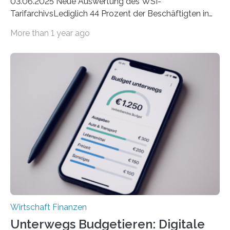
03.06.2025 Neue Auswertung des WSI-
TarifarchivsLediglich 44 Prozent der Beschäftigten in
der Privatwirtschaft erhalten Urlaubsgeld – in
More than 1 year ago
tarifgebundenen Betrieben ist der Anteil mit 72 Prozent
deutlich höherIn den letzten Jahren sind Reisen und
Unterkünfte fast überall deutlich teurer geworden. Für
viele Beschäftigte ist deshalb das zumeist im Juni oder
Juli ausgezahlte Urlaubsgeld ein wichtiger Faktor, um
sich den wohlverdienten Jahresurlaub leisten zu
können. Allerdings erhält mit 44 Prozent noch nicht
einmal die Hälfte aller Beschäftigten in der
Privatwirtschaft Urlaubsgeld. Zu diesem…
Wirtschaft Finanzen
Unterwegs Budgetieren: Digitale