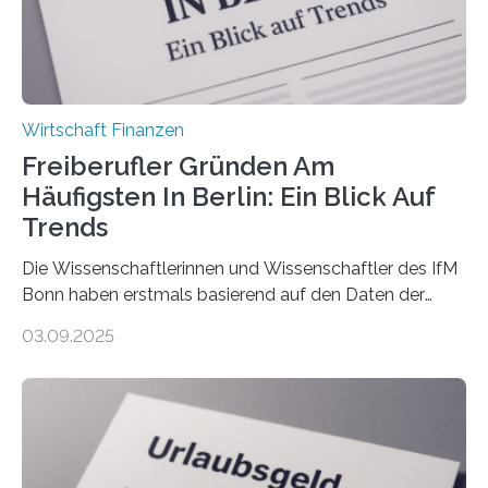
bereits Regelungen…
Wirtschaft Finanzen
Freiberufler Gründen Am
Häufigsten In Berlin: Ein Blick Auf
Trends
Die Wissenschaftlerinnen und Wissenschaftler des IfM
Bonn haben erstmals basierend auf den Daten der
Finanzamtsbezirke ein Ranking der Städte und
03.09.2025
Landkreise mit den meisten Gründungen von
Freiberuflerinnen und Freiberufler erstellt. Spitzenreiter
ist demnach Berlin. Betrachtet man nur die Gründungen
der Freiberuflerinnen, so liegt Leipzig an der Spitze. In
Berlin starteten in 2024 die meisten Personen in eine
eigene freiberufliche Existenz, dahinter folgten die