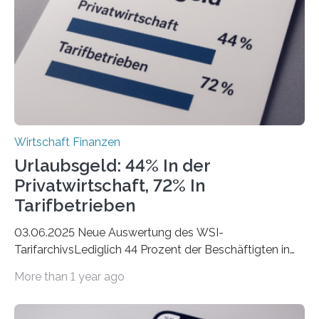
Städte Hamburg, München und Köln. Betrachtet man
hingegen die Existenzgründungsintensität – die Anzahl
der freiberuflichen Gründungen je…
Wirtschaft Finanzen
Urlaubsgeld: 44% In der
Privatwirtschaft, 72% In
Tarifbetrieben
03.06.2025 Neue Auswertung des WSI-
TarifarchivsLediglich 44 Prozent der Beschäftigten in
der Privatwirtschaft erhalten Urlaubsgeld – in
More than 1 year ago
tarifgebundenen Betrieben ist der Anteil mit 72 Prozent
deutlich höherIn den letzten Jahren sind Reisen und
Unterkünfte fast überall deutlich teurer geworden. Für