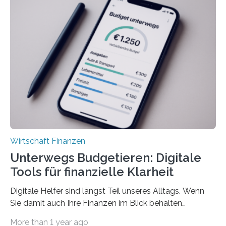
viele Beschäftigte ist deshalb das zumeist im Juni oder
Juli ausgezahlte Urlaubsgeld ein wichtiger Faktor, um
sich den wohlverdienten Jahresurlaub leisten zu
können. Allerdings erhält mit 44 Prozent noch nicht
einmal die Hälfte aller Beschäftigten in der
Privatwirtschaft Urlaubsgeld. Zu diesem…
Wirtschaft Finanzen
Unterwegs Budgetieren: Digitale
Tools für finanzielle Klarheit
Digitale Helfer sind längst Teil unseres Alltags. Wenn
Sie damit auch Ihre Finanzen im Blick behalten
möchten, gibt es eine Vielzahl an smarten Lösungen,
More than 1 year ago