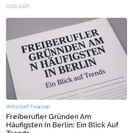
zeigt die aktuelle BVK-Strukturanalyse 2025, die Prof.
11.09.2025
Dr. Matthias Beenken und Prof. Dr. Lukas Linnenbrink
von der Fachhochschule Dortmund im Auftrag des
Bundesverbands Deutscher Versicherungskaufleute e.V.
durchgeführt haben. Die Studie basiert auf den
Antworten von 1.440 selbstständigen
Versicherungsvertreter*innen und -makler*innen. Ein
Ergebnis: Deutlich mehr als die Hälfte der Befragten ist
über 50 Jahre alt und wird in den nächsten Jahren eine
Nachfolgeregelung benötigen. Aber nur ein Drittel hat
bereits Regelungen…
Wirtschaft Finanzen
Freiberufler Gründen Am
Häufigsten In Berlin: Ein Blick Auf