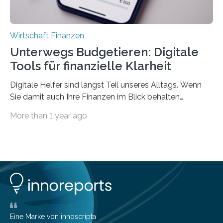
Wirtschaft Finanzen
Unterwegs Budgetieren: Digitale
Tools für finanzielle Klarheit
Digitale Helfer sind längst Teil unseres Alltags. Wenn
Sie damit auch Ihre Finanzen im Blick behalten
möchten, gibt es eine Vielzahl an smarten Lösungen,
More than 1 year ago
die genau das ermöglichen: Sie helfen Ihnen, Ausgaben
zu kontrollieren, Sparziele zu erreichen oder besser zu
planen. Der folgende Überblick richtet sich daher
insbesondere an jene, die sich für digitale Finanz-
Lösungen interessieren. 1. Multibanking-Tools: Alle
Konten auf einen Blick Viele Banken bieten bereits in
ihrem Online-Banking eine Multibanking-Funktion an,
mit der sich Konten bei anderen Banken…
Eine Marke von innoscripta