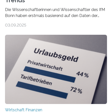
Trends
Die Wissenschaftlerinnen und Wissenschaftler des IfM
Bonn haben erstmals basierend auf den Daten der
Finanzamtsbezirke ein Ranking der Städte und
03.09.2025
Landkreise mit den meisten Gründungen von
Freiberuflerinnen und Freiberufler erstellt. Spitzenreiter
ist demnach Berlin. Betrachtet man nur die Gründungen
der Freiberuflerinnen, so liegt Leipzig an der Spitze. In
Berlin starteten in 2024 die meisten Personen in eine
eigene freiberufliche Existenz, dahinter folgten die
Städte Hamburg, München und Köln. Betrachtet man
hingegen die Existenzgründungsintensität – die Anzahl
der freiberuflichen Gründungen je…
Wirtschaft Finanzen