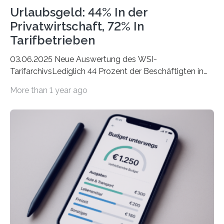
Urlaubsgeld: 44% In der
Privatwirtschaft, 72% In
Tarifbetrieben
03.06.2025 Neue Auswertung des WSI-
TarifarchivsLediglich 44 Prozent der Beschäftigten in
der Privatwirtschaft erhalten Urlaubsgeld – in
More than 1 year ago
tarifgebundenen Betrieben ist der Anteil mit 72 Prozent
deutlich höherIn den letzten Jahren sind Reisen und
Unterkünfte fast überall deutlich teurer geworden. Für
viele Beschäftigte ist deshalb das zumeist im Juni oder
Juli ausgezahlte Urlaubsgeld ein wichtiger Faktor, um
sich den wohlverdienten Jahresurlaub leisten zu
können. Allerdings erhält mit 44 Prozent noch nicht
einmal die Hälfte aller Beschäftigten in der
Privatwirtschaft Urlaubsgeld. Zu diesem…