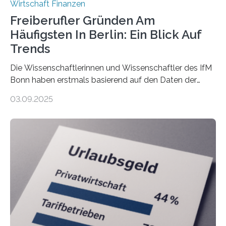
Wirtschaft Finanzen
Freiberufler Gründen Am
Häufigsten In Berlin: Ein Blick Auf
Trends
Die Wissenschaftlerinnen und Wissenschaftler des IfM
Bonn haben erstmals basierend auf den Daten der
Finanzamtsbezirke ein Ranking der Städte und
03.09.2025
Landkreise mit den meisten Gründungen von
Freiberuflerinnen und Freiberufler erstellt. Spitzenreiter
ist demnach Berlin. Betrachtet man nur die Gründungen
der Freiberuflerinnen, so liegt Leipzig an der Spitze. In
Berlin starteten in 2024 die meisten Personen in eine
eigene freiberufliche Existenz, dahinter folgten die
Städte Hamburg, München und Köln. Betrachtet man
hingegen die Existenzgründungsintensität – die Anzahl
der freiberuflichen Gründungen je…