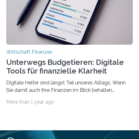
einmal die Hälfte aller Beschäftigten in der
Privatwirtschaft Urlaubsgeld. Zu diesem…
Wirtschaft Finanzen
Unterwegs Budgetieren: Digitale
Tools für finanzielle Klarheit
Digitale Helfer sind längst Teil unseres Alltags. Wenn
Sie damit auch Ihre Finanzen im Blick behalten
möchten, gibt es eine Vielzahl an smarten Lösungen,
More than 1 year ago
die genau das ermöglichen: Sie helfen Ihnen, Ausgaben
zu kontrollieren, Sparziele zu erreichen oder besser zu
planen. Der folgende Überblick richtet sich daher
insbesondere an jene, die sich für digitale Finanz-
Lösungen interessieren. 1. Multibanking-Tools: Alle