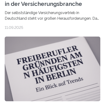
in der Versicherungsbranche
Der selbstständige Versicherungsvertrieb in
Deutschland steht vor großen Herausforderungen. Das
zeigt die aktuelle BVK-Strukturanalyse 2025, die Prof.
11.09.2025
Dr. Matthias Beenken und Prof. Dr. Lukas Linnenbrink
von der Fachhochschule Dortmund im Auftrag des
Bundesverbands Deutscher Versicherungskaufleute e.V.
durchgeführt haben. Die Studie basiert auf den
Antworten von 1.440 selbstständigen
Versicherungsvertreter*innen und -makler*innen. Ein
Ergebnis: Deutlich mehr als die Hälfte der Befragten ist
über 50 Jahre alt und wird in den nächsten Jahren eine
Nachfolgeregelung benötigen. Aber nur ein Drittel hat
bereits Regelungen…