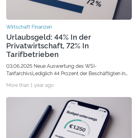
Wirtschaft Finanzen
Urlaubsgeld: 44% In der
Privatwirtschaft, 72% In
Tarifbetrieben
03.06.2025 Neue Auswertung des WSI-
TarifarchivsLediglich 44 Prozent der Beschäftigten in
der Privatwirtschaft erhalten Urlaubsgeld – in
More than 1 year ago
tarifgebundenen Betrieben ist der Anteil mit 72 Prozent
deutlich höherIn den letzten Jahren sind Reisen und
Unterkünfte fast überall deutlich teurer geworden. Für
viele Beschäftigte ist deshalb das zumeist im Juni oder
Juli ausgezahlte Urlaubsgeld ein wichtiger Faktor, um
sich den wohlverdienten Jahresurlaub leisten zu
können. Allerdings erhält mit 44 Prozent noch nicht