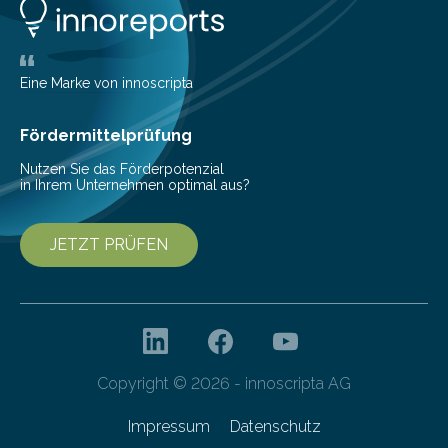
Konten auf einen Blick Viele Banken bieten bereits in
ihrem Online-Banking eine Multibanking-Funktion an,
mit der sich Konten bei anderen Banken…
Eine Marke von innoscripta
Fördermittelprüfung
Nutzen Sie das Förderpotenzial
in Ihrem Unternehmen optimal aus?
JETZT PRÜFEN
Copyright © 2026 - innoscripta AG
Impressum
Datenschutz